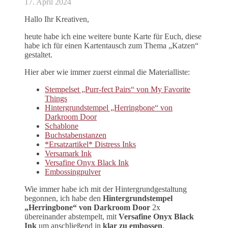
17. April 2024
Hallo Ihr Kreativen,
heute habe ich eine weitere bunte Karte für Euch, diese
habe ich für einen Kartentausch zum Thema „Katzen“
gestaltet.
Hier aber wie immer zuerst einmal die Materialliste:
Stempelset „Purr-fect Pairs“ von My Favorite
Things
Hintergrundstempel „Herringbone“ von
Darkroom Door
Schablone
Buchstabenstanzen
*Ersatzartikel* Distress Inks
Versamark Ink
Versafine Onyx Black Ink
Embossingpulver
Wie immer habe ich mit der Hintergrundgestaltung
begonnen, ich habe den
Hintergrundstempel
„Herringbone“ von Darkroom Door
2x
übereinander abstempelt, mit
Versafine Onyx Black
Ink
um anschließend in
klar zu embossen
.