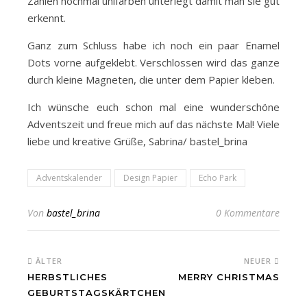
Zahlen nochmal unifarben unterlegt damit man sie gut
erkennt.
Ganz zum Schluss habe ich noch ein paar Enamel
Dots vorne aufgeklebt. Verschlossen wird das ganze
durch kleine Magneten, die unter dem Papier kleben.
Ich wünsche euch schon mal eine wunderschöne
Adventszeit und freue mich auf das nächste Mal! Viele
liebe und kreative Grüße, Sabrina/ bastel_brina
Adventskalender
Design Papier
Echo Park
Von
bastel_brina
0 Kommentare
ÄLTER
NEUER
HERBSTLICHES
MERRY CHRISTMAS
GEBURTSTAGSKÄRTCHEN