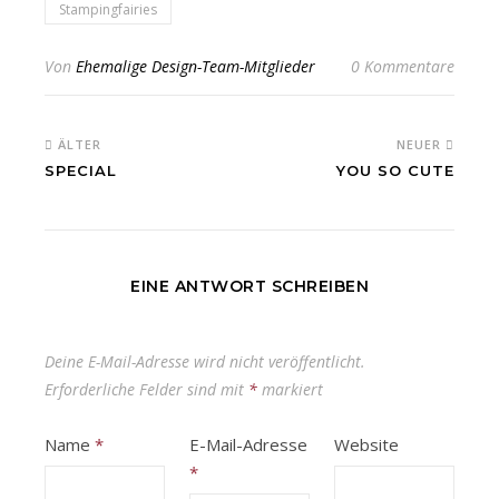
Stampingfairies
Von
Ehemalige Design-Team-Mitglieder
0 Kommentare
ÄLTER
NEUER
SPECIAL
YOU SO CUTE
EINE ANTWORT SCHREIBEN
Deine E-Mail-Adresse wird nicht veröffentlicht.
Erforderliche Felder sind mit
*
markiert
Name
*
E-Mail-Adresse
Website
*