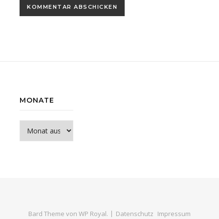
MONATE
Monate
Bard Theme von
WP Royal
.
Datenschutz
Impressum