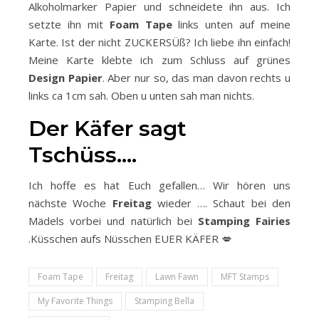
Alkoholmarker Papier und schneidete ihn aus. Ich
setzte ihn mit
Foam Tape
links unten auf meine
Karte. Ist der nicht ZUCKERSÜß? Ich liebe ihn einfach!
Meine Karte klebte ich zum Schluss auf grünes
Design Papier
. Aber nur so, das man davon rechts u
links ca 1cm sah. Oben u unten sah man nichts.
Der Käfer sagt
Tschüss….
Ich hoffe es hat Euch gefallen… Wir hören uns
nächste Woche
Freitag
wieder …. Schaut bei den
Mädels vorbei und natürlich bei
Stamping Fairies
.Küsschen aufs Nüsschen EUER KÄFER 💋
Foam Tape
Freitag
Lawn Fawn
MFT Stamps
My Favorite Things
Stamping Bella