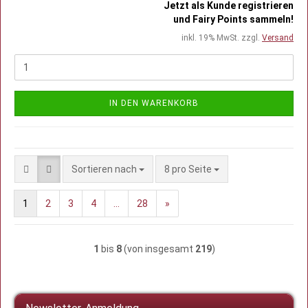
Jetzt als Kunde registrieren
und Fairy Points sammeln!
inkl. 19% MwSt. zzgl.
Versand
IN DEN WARENKORB
Sortieren nach
pro Seite
Sortieren nach
8 pro Seite
1
2
3
4
...
28
»
1
bis
8
(von insgesamt
219
)