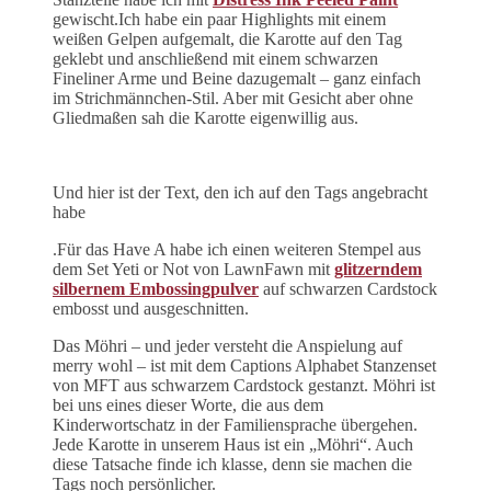
gewischt.Ich habe ein paar Highlights mit einem
weißen Gelpen aufgemalt, die Karotte auf den Tag
geklebt und anschließend mit einem schwarzen
Fineliner Arme und Beine dazugemalt – ganz einfach
im Strichmännchen-Stil. Aber mit Gesicht aber ohne
Gliedmaßen sah die Karotte eigenwillig aus.
Und hier ist der Text, den ich auf den Tags angebracht
habe
.Für das Have A habe ich einen weiteren Stempel aus
dem Set Yeti or Not von LawnFawn mit
glitzerndem
silbernem Embossingpulver
auf schwarzen Cardstock
embosst und ausgeschnitten.
Das Möhri – und jeder versteht die Anspielung auf
merry wohl – ist mit dem Captions Alphabet Stanzenset
von MFT aus schwarzem Cardstock gestanzt. Möhri ist
bei uns eines dieser Worte, die aus dem
Kinderwortschatz in der Familiensprache übergehen.
Jede Karotte in unserem Haus ist ein „Möhri“. Auch
diese Tatsache finde ich klasse, denn sie machen die
Tags noch persönlicher.