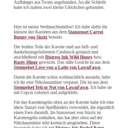
Aufhänger aus Twine angebunden. An die Schleife
habe ich zudem zwei kleine Glöckchen gebunden.
Hier ist meine Weihnachtsmöhre! Ich habe dafür die
kürzere der Karotten aus dem
Stanzenset Carrot
Bunny von Sizzix
benutzt.
Die beiden Teile der Karotte sind aus hell- und
dunkelorangefarbenem Cardstock gestanzt und
anschließend mit
Distress Ink Wild Honey
bzw.
Rusty Hinge
gewischt. Das süße Gesicht ist aus dem
Stempelset Love you a Latte von LawnFawn
.
Damit die Karotte schön weihnachtlich aussieht, habe
ich ihr eine Nikolausmütze verpasst. Die ist aus dem
Stempelset Yeti or Not von LawnFawn
. Ich habe sie
mit Copcis coloriert und aufgeklebt.
Für das Karottengrün oben an der Karotte habe ich eine
ältere Stanze von Spellbinders verwendet, die eigentlich
einen Farn darstellt. Im Stanzenset von Sizzix ist
Karottengrün enthalten, das hat aber oben auf der
Nikolausmütze sehr komisch ausgesehen. Diese
Stanzteile habe ich mit
Distress Ink Peeled Paint