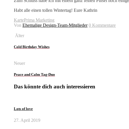
Zum Schluss habe ich mit einem ganz feinen Pinsel noch einige
Habt alle einen tollen Wintertag! Eure Kathrin
Karte
Prima Marketing
Von
Ehemalige Design-Team-Mitglieder
0 Kommentare
Älter
Cold Birthday Wishes
Neuer
Peace and Calm Tag-Duo
Das könnte dich auch interessieren
Lots of love
27. April 2019