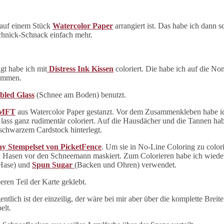
 auf einem Stück
Watercolor Paper
arrangiert ist. Das habe ich dann 
 Schnick-Schnack einfach mehr.
gt habe ich mit
Distress Ink Kissen
coloriert. Die habe ich auf die N
nommen.
led Glass
(Schnee am Boden) benutzt.
 MFT
aus Watercolor Paper gestanzt. Vor dem Zusammenkleben habe ic
ass ganz rudimentär coloriert. Auf die Hausdächer und die Tannen h
 schwarzem Cardstock hinterlegt.
y Stempelset von PicketFence
. Um sie in No-Line Coloring zu colori
en Hasen vor den Schneemann maskiert. Zum Colorieren habe ich wied
Hase) und
Spun Sugar
(Backen und Ohren) verwendet.
ren Teil der Karte geklebt.
ntlich ist der einzeilig, der wäre bei mir aber über die komplette Brei
elt.