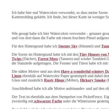
Ich habe hier mal Watercolors verwendet, so dass meine Szene
Kartenrohling geklebt. Ich finde, bei dieser Karte ist weniger
Wie gesagt habe ich hier Watercolors verwendet – genauer gesa
und von dort dann die Farbe mit einem feuchten Pinsel aufge
Für den Hintergrund habe ich
Stormy Sky
(Himmel) und
Tumb
Die Szene im Hintergrund habe ich mit den
Tiny Houses von
Twigs
(Dächer),
Forest Moss
(Tannen) und wieder Tumbled Gl
die Stanzteile aufgetragen. Die Fenster und Türen habe ich mit
Die süßen Motive sind aus dem
Have a wonderful wintery Da
Linen
ebenfalls auf Watercolor Paper gestempelt und dabei d
Glass und zusätzlich
Rusty Hinge
(Möhre),
Hickory Smoke
(
Anschließend habe ich alle Motive aufeinander- und auf den obe
Der Text ist ebenfalls aus dem Stempelset von PicketFence. Eige
zweizeilig mit
schwarzer Farbe
unter die Winterszene gestemp