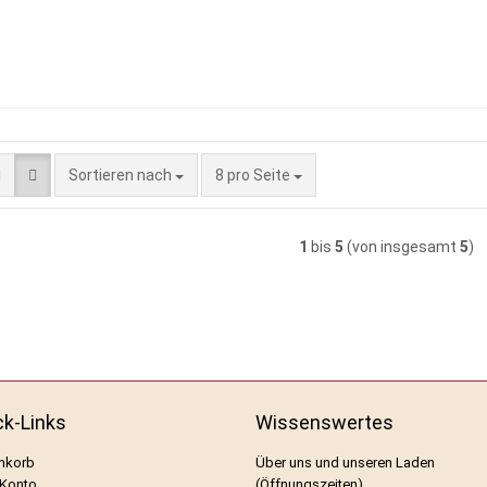
Sortieren nach
pro Seite
Sortieren nach
8 pro Seite
1
bis
5
(von insgesamt
5
)
ck-Links
Wissenswertes
nkorb
Über uns und unseren Laden
 Konto
(Öffnungszeiten)