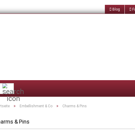
Blog
Fa
Suche...
»
»
rtseite
Embellishment & Co
Charms & Pins
arms & Pins