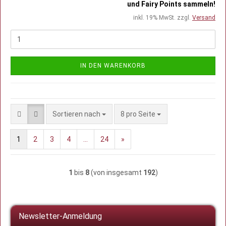
und Fairy Points sammeln!
inkl. 19% MwSt. zzgl.
Versand
IN DEN WARENKORB
Sortieren nach
pro Seite
Sortieren nach
8 pro Seite
1
2
3
4
...
24
»
1
bis
8
(von insgesamt
192
)
Newsletter-Anmeldung