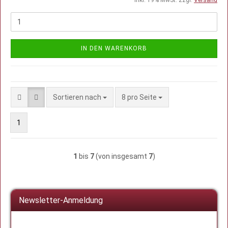
IN DEN WARENKORB
Sortieren nach
pro Seite
Sortieren nach
8 pro Seite
1
1
bis
7
(von insgesamt
7
)
Newsletter-Anmeldung