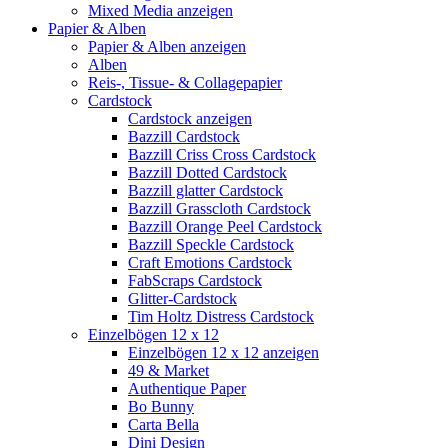
Mixed Media anzeigen
Papier & Alben
Papier & Alben anzeigen
Alben
Reis-, Tissue- & Collagepapier
Cardstock
Cardstock anzeigen
Bazzill Cardstock
Bazzill Criss Cross Cardstock
Bazzill Dotted Cardstock
Bazzill glatter Cardstock
Bazzill Grasscloth Cardstock
Bazzill Orange Peel Cardstock
Bazzill Speckle Cardstock
Craft Emotions Cardstock
FabScraps Cardstock
Glitter-Cardstock
Tim Holtz Distress Cardstock
Einzelbögen 12 x 12
Einzelbögen 12 x 12 anzeigen
49 & Market
Authentique Paper
Bo Bunny
Carta Bella
Dini Design