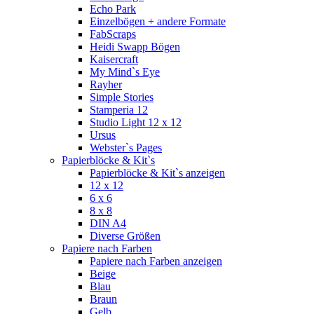
Echo Park
Einzelbögen + andere Formate
FabScraps
Heidi Swapp Bögen
Kaisercraft
My Mind`s Eye
Rayher
Simple Stories
Stamperia 12
Studio Light 12 x 12
Ursus
Webster`s Pages
Papierblöcke & Kit`s
Papierblöcke & Kit`s anzeigen
12 x 12
6 x 6
8 x 8
DIN A4
Diverse Größen
Papiere nach Farben
Papiere nach Farben anzeigen
Beige
Blau
Braun
Gelb