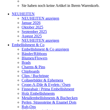
Sie haben noch keine Artikel in Ihrem Warenkorb.
NEUHEITEN
NEUHEITEN anzeigen
Januar 2026
Oktober 2025
September 2025
August 2025
NEUHEITEN anzeigen
Embellishment & Co
Embellishment & Co anzeigen
Bänder/Ribbons
Blumen/Flowers
Brads
Charms & Pins
Chipboards
Clips / Buchringe
Collagebilder & Ephemera
Crope-A-Dile & Eyelets / Ösen
Finneabair / Prima Embellishment
Holz Embellishments
Metallembellishments & Buchecken
Perlen, Strasssteine & Enamel Dots
Rub-Ons