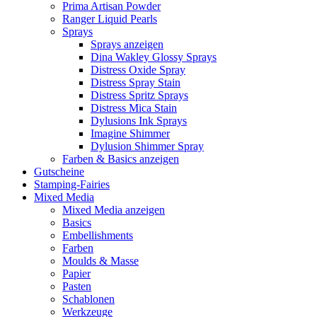
Prima Artisan Powder
Ranger Liquid Pearls
Sprays
Sprays anzeigen
Dina Wakley Glossy Sprays
Distress Oxide Spray
Distress Spray Stain
Distress Spritz Sprays
Distress Mica Stain
Dylusions Ink Sprays
Imagine Shimmer
Dylusion Shimmer Spray
Farben & Basics anzeigen
Gutscheine
Stamping-Fairies
Mixed Media
Mixed Media anzeigen
Basics
Embellishments
Farben
Moulds & Masse
Papier
Pasten
Schablonen
Werkzeuge