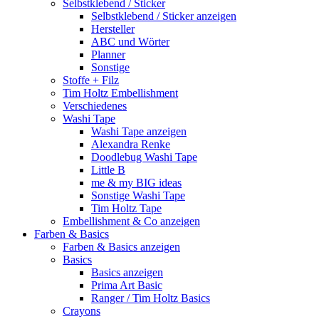
Selbstklebend / Sticker
Selbstklebend / Sticker anzeigen
Hersteller
ABC und Wörter
Planner
Sonstige
Stoffe + Filz
Tim Holtz Embellishment
Verschiedenes
Washi Tape
Washi Tape anzeigen
Alexandra Renke
Doodlebug Washi Tape
Little B
me & my BIG ideas
Sonstige Washi Tape
Tim Holtz Tape
Embellishment & Co anzeigen
Farben & Basics
Farben & Basics anzeigen
Basics
Basics anzeigen
Prima Art Basic
Ranger / Tim Holtz Basics
Crayons