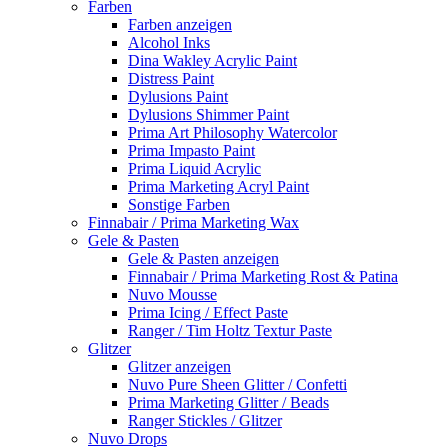
Farben
Farben anzeigen
Alcohol Inks
Dina Wakley Acrylic Paint
Distress Paint
Dylusions Paint
Dylusions Shimmer Paint
Prima Art Philosophy Watercolor
Prima Impasto Paint
Prima Liquid Acrylic
Prima Marketing Acryl Paint
Sonstige Farben
Finnabair / Prima Marketing Wax
Gele & Pasten
Gele & Pasten anzeigen
Finnabair / Prima Marketing Rost & Patina
Nuvo Mousse
Prima Icing / Effect Paste
Ranger / Tim Holtz Textur Paste
Glitzer
Glitzer anzeigen
Nuvo Pure Sheen Glitter / Confetti
Prima Marketing Glitter / Beads
Ranger Stickles / Glitzer
Nuvo Drops