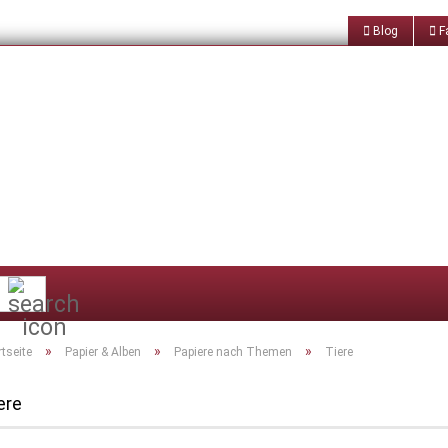
Blog
Fa
Suche...
»
»
»
rtseite
Papier & Alben
Papiere nach Themen
Tiere
ere