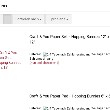
Sortieren nach
pro Seite
Sortieren nach
8 pro Seite
Craft & You Paper Set - Hopping Bunnies 12" x
12"
Lieferzeit:
2-4 Tage nac
Zahlungseingang
(Ausland abweichend)
Craft & You Paper Pad - Hopping Bunnies 6" x 
Lieferzeit:
2-4 Tage nac