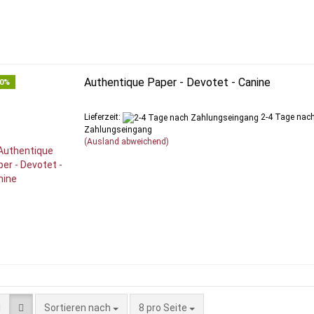
Authentique Paper - Devotet - Canine
50%
Lieferzeit:
2-4 Tage nac
Zahlungseingang
(Ausland abweichend)
Sortieren nach
pro Seite
Sortieren nach
8 pro Seite