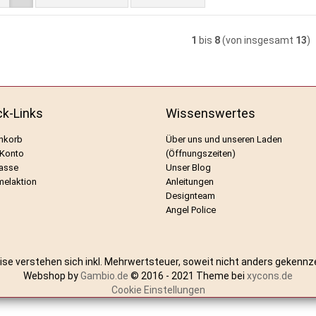
1
bis
8
(von insgesamt
13
)
ck-Links
Wissenswertes
nkorb
Über uns und unseren Laden
 Konto
(Öffnungszeiten)
asse
Unser Blog
elaktion
Anleitungen
Designteam
Angel Police
eise verstehen sich inkl. Mehrwertsteuer, soweit nicht anders gekennz
Webshop by
Gambio.de
© 2016 - 2021 Theme bei
xycons.de
Cookie Einstellungen