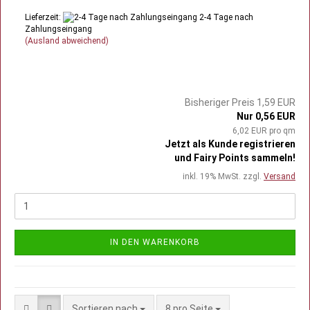
Lieferzeit:
2-4 Tage nach
Zahlungseingang
(Ausland abweichend)
Bisheriger Preis 1,59 EUR
Nur 0,56 EUR
6,02 EUR pro qm
Jetzt als Kunde registrieren
und Fairy Points sammeln!
inkl. 19% MwSt. zzgl.
Versand
IN DEN WARENKORB
Sortieren nach
pro Seite
Sortieren nach
8 pro Seite