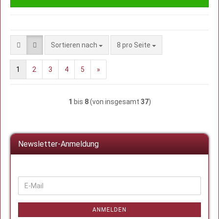
Sortieren nach
pro Seite
Sortieren nach
8 pro Seite
1
2
3
4
5
»
1
bis
8
(von insgesamt
37
)
Newsletter-Anmeldung
WEITER
E-
ZUR
Mail
NEWSLETTER-
ANMELDUNG
ANMELDEN