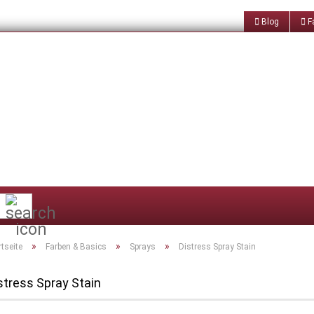
Blog
Fa
Suche...
»
»
»
rtseite
Farben & Basics
Sprays
Distress Spray Stain
stress Spray Stain