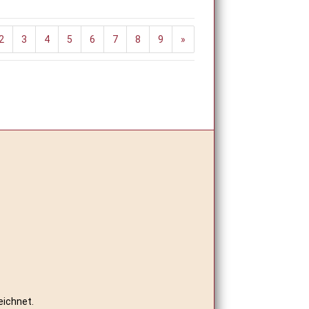
2
3
4
5
6
7
8
9
»
eichnet.