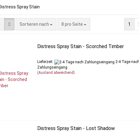
Sortieren nach
pro Seite
Sortieren nach
8 pro Seite
1
Distress Spray Stain - Scorched Timber
Lieferzeit:
2-4 Tage nac
Zahlungseingang
(Ausland abweichend)
Distress Spray Stain - Lost Shadow