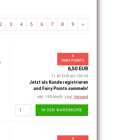
2
3
4
5
6
7
8
9
»
6
FAIRY POINTS
h
6,50 EUR
11,40 EUR pro 100 ml
Jetzt als Kunde registrieren
und Fairy Points sammeln!
inkl. 19% MwSt. zzgl.
Versand
IN DEN WARENKORB
6