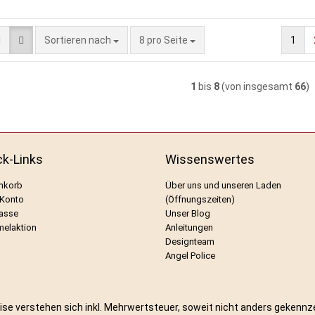
Sortieren nach
pro Seite
Sortieren nach
8 pro Seite
1
1
bis
8
(von insgesamt
66
)
ck-Links
Wissenswertes
nkorb
Über uns und unseren Laden
 Konto
(Öffnungszeiten)
asse
Unser Blog
elaktion
Anleitungen
Designteam
Angel Police
eise verstehen sich inkl. Mehrwertsteuer, soweit nicht anders gekennz