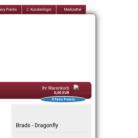
iry Points
Kundenlogin
Merkzettel
Ihr Warenkorb
0,00 EUR
0
Fairy Points
Brads - Dragonfly