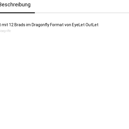
Beschreibung
t mit 12 Brads im Dragonfly Format von EyeLet OutLet
begriffe: