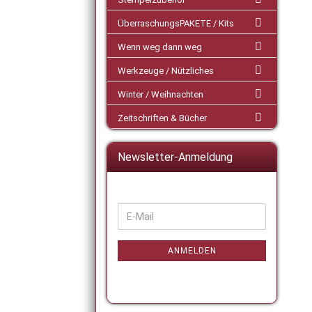
ÜberraschungsPAKETE / Kits
Wenn weg dann weg
Werkzeuge / Nützliches
Winter / Weihnachten
Zeitschriften & Bücher
Newsletter-Anmeldung
WEITER
E-
ZUR
Mail
NEWSLETTER-
ANMELDUNG
ANMELDEN