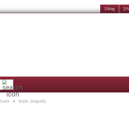
Blog
Fa
Suche...
»
rtseite
Brads - Dragonfly