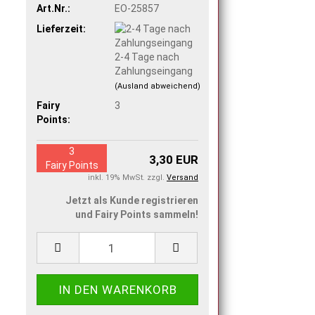
Art.Nr.:
EO-25857
Lieferzeit:
2-4 Tage nach
Zahlungseingang
(Ausland abweichend)
Fairy
3
Points:
3
3,30 EUR
Fairy Points
inkl. 19% MwSt. zzgl.
Versand
Jetzt als Kunde registrieren
und Fairy Points sammeln!