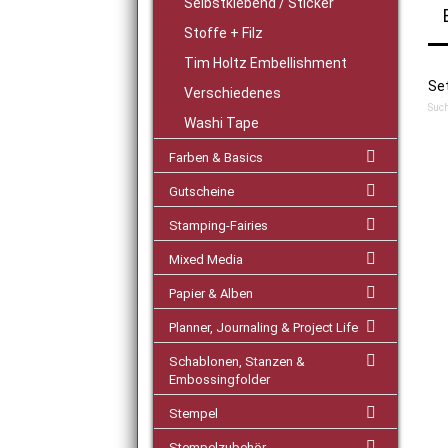
Selbstklebend / Sticker
Stoffe + Filz
Tim Holtz Embellishment
Se
Verschiedenes
Such
Washi Tape
Farben & Basics
Gutscheine
Stamping-Fairies
Mixed Media
Papier & Alben
Planner, Journaling & Project Life
Schablonen, Stanzen &
Embossingfolder
Stempel
Stempelzubehör