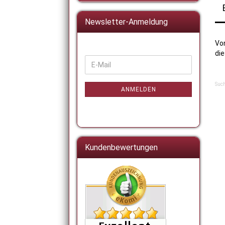
Newsletter-Anmeldung
Vo
di
WEITER
E-
ZUR
Mail
NEWSLETTER-
Such
ANMELDUNG
ANMELDEN
Kundenbewertungen