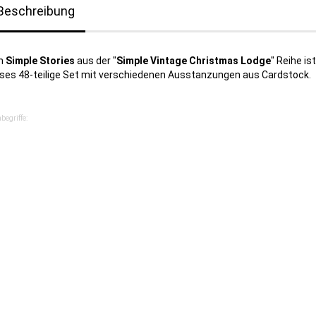
Beschreibung
n
Simple Stories
aus der "
Simple Vintage Christmas Lodge
" Reihe ist
eses 48-teilige Set mit verschiedenen Ausstanzungen aus Cardstock.
begriffe: