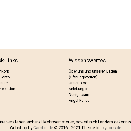
ck-Links
Wissenswertes
nkorb
Über uns und unseren Laden
 Konto
(Öffnungszeiten)
asse
Unser Blog
elaktion
Anleitungen
Designteam
Angel Police
eise verstehen sich inkl. Mehrwertsteuer, soweit nicht anders gekennz
Webshop by
Gambio.de
© 2016 - 2021 Theme bei
xycons.de