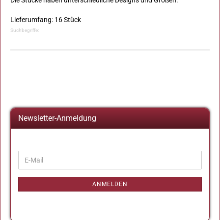
Die Stücke haben unterschiedliche Designs und Größen.
Lieferumfang: 16 Stück
Suchbegriffe:
Newsletter-Anmeldung
WEITER
E-
ZUR
Mail
NEWSLETTER-
ANMELDUNG
ANMELDEN