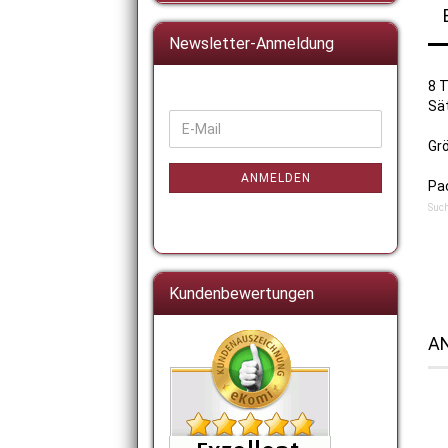
Newsletter-Anmeldung
8 T
Sä
WEITER
E-
ZUR
Gr
Mail
NEWSLETTER-
ANMELDUNG
ANMELDEN
Pac
Such
Kundenbewertungen
AN