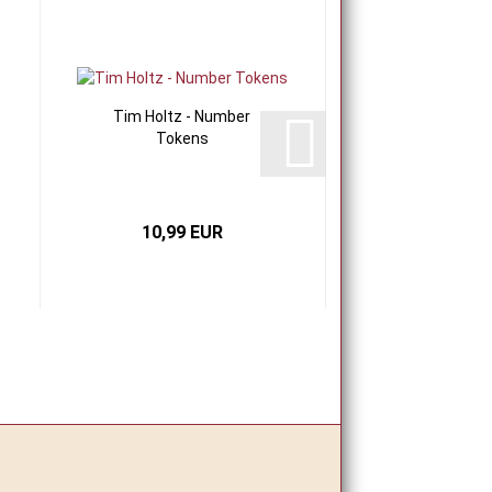
Tim Holtz - Number
Tim Holtz Stem
Tokens
Etceter
10,99 EUR
24,95 E