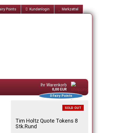
iry Points
Kundenlogin
Merkzettel
Ihr Warenkorb
0,00 EUR
0
Fairy Points
SOLD OUT
Tim Holtz Quote Tokens 8
Stk.Rund