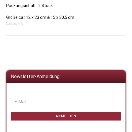
Packungsinhalt : 2 Stück
Größe ca.: 12 x 23 cm & 15 x 30,5 cm
Suchbegriffe:
Newsletter-Anmeldung
WEITER
E-
ZUR
Mail
NEWSLETTER-
ANMELDUNG
ANMELDEN