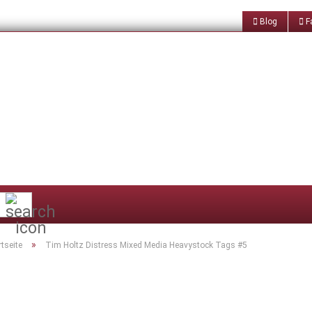
Blog
Fa
Suche...
»
rtseite
Tim Holtz Distress Mixed Media Heavystock Tags #5