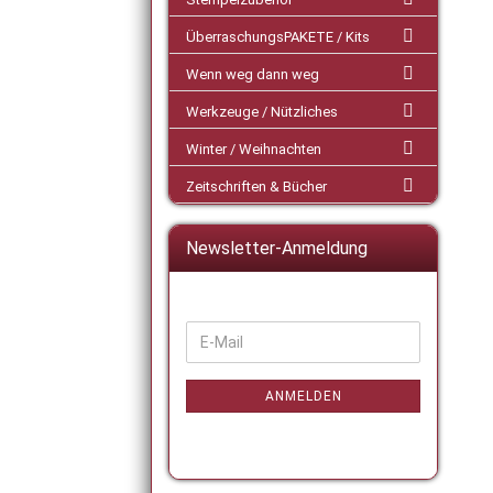
ÜberraschungsPAKETE / Kits
Wenn weg dann weg
Werkzeuge / Nützliches
Winter / Weihnachten
Zeitschriften & Bücher
Newsletter-Anmeldung
WEITER
E-
ZUR
Mail
NEWSLETTER-
ANMELDUNG
ANMELDEN