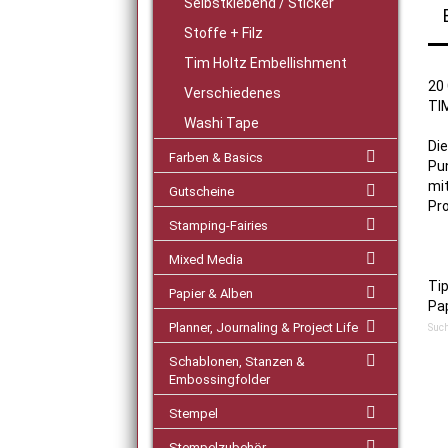
Selbstklebend / Sticker
Stoffe + Filz
Tim Holtz Embellishment
20 
Verschiedenes
TI
Washi Tape
Die
Farben & Basics
Pun
mi
Gutscheine
Pro
Stamping-Fairies
Mixed Media
Tip
Papier & Alben
Pap
Planner, Journaling & Project Life
Such
Schablonen, Stanzen &
Embossingfolder
Stempel
Stempelzubehör