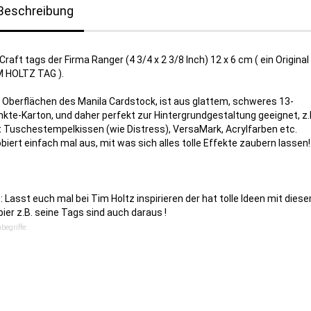
Beschreibung
Craft tags der Firma Ranger (4 3/4 x 2 3/8 Inch) 12 x 6 cm ( ein Original
M HOLTZ TAG ).
 Oberflächen des Manila Cardstock, ist aus glattem, schweres 13-
kte-Karton, und daher perfekt zur Hintergrundgestaltung geeignet, z.
t Tuschestempelkissen (wie Distress), VersaMark, Acrylfarben etc.
biert einfach mal aus, mit was sich alles tolle Effekte zaubern lassen!
: Lasst euch mal bei Tim Holtz inspirieren der hat tolle Ideen mit dies
ier z.B. seine Tags sind auch daraus !
begriffe: