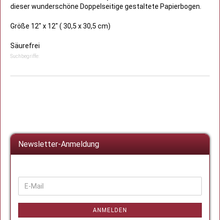
dieser wunderschöne Doppelseitige gestaltete Papierbogen.
Größe 12" x 12" ( 30,5 x 30,5 cm)
Säurefrei
Suchbegriffe:
Newsletter-Anmeldung
WEITER
E-
ZUR
Mail
NEWSLETTER-
ANMELDUNG
ANMELDEN