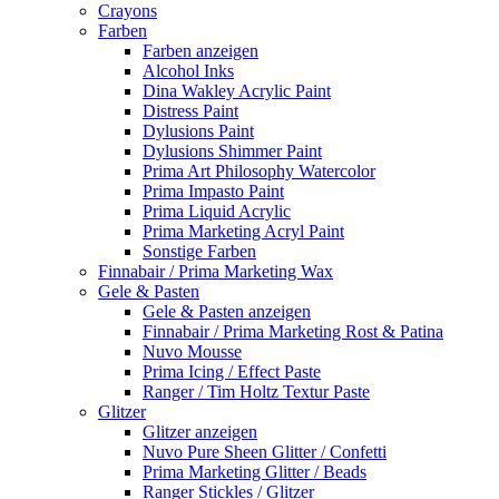
Crayons
Farben
Farben anzeigen
Alcohol Inks
Dina Wakley Acrylic Paint
Distress Paint
Dylusions Paint
Dylusions Shimmer Paint
Prima Art Philosophy Watercolor
Prima Impasto Paint
Prima Liquid Acrylic
Prima Marketing Acryl Paint
Sonstige Farben
Finnabair / Prima Marketing Wax
Gele & Pasten
Gele & Pasten anzeigen
Finnabair / Prima Marketing Rost & Patina
Nuvo Mousse
Prima Icing / Effect Paste
Ranger / Tim Holtz Textur Paste
Glitzer
Glitzer anzeigen
Nuvo Pure Sheen Glitter / Confetti
Prima Marketing Glitter / Beads
Ranger Stickles / Glitzer