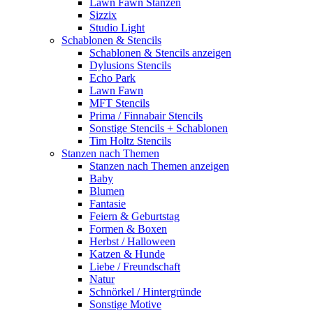
Lawn Fawn Stanzen
Sizzix
Studio Light
Schablonen & Stencils
Schablonen & Stencils anzeigen
Dylusions Stencils
Echo Park
Lawn Fawn
MFT Stencils
Prima / Finnabair Stencils
Sonstige Stencils + Schablonen
Tim Holtz Stencils
Stanzen nach Themen
Stanzen nach Themen anzeigen
Baby
Blumen
Fantasie
Feiern & Geburtstag
Formen & Boxen
Herbst / Halloween
Katzen & Hunde
Liebe / Freundschaft
Natur
Schnörkel / Hintergründe
Sonstige Motive