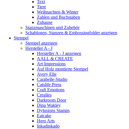
Text
Tiere
Weihnachten & Winter
Zahlen und Buchstaben
Zuhause
Stanzmaschinen und Zubehör
Schablonen, Stanzen & Embossingfolder anzeigen
Stempel
Stempel anzeigen
Hersteller A - J
Hersteller A - J anzeigen
AALL & CREATE
Art Impressions
Auf Holz montierte Stempel
Avery Elle
Carabelle-Studio
Catslife Press
Craft Emotions
Crealies
Darkroom Door
Dina Wakley
Dylusions Stamps
Eatcake
Hero Arts
Inkadinkado