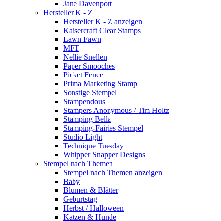
Jane Davenport
Hersteller K - Z
Hersteller K - Z anzeigen
Kaisercraft Clear Stamps
Lawn Fawn
MFT
Nellie Snellen
Paper Smooches
Picket Fence
Prima Marketing Stamp
Sonstige Stempel
Stampendous
Stampers Anonymous / Tim Holtz
Stamping Bella
Stamping-Fairies Stempel
Studio Light
Technique Tuesday
Whipper Snapper Designs
Stempel nach Themen
Stempel nach Themen anzeigen
Baby
Blumen & Blätter
Geburtstag
Herbst / Halloween
Katzen & Hunde