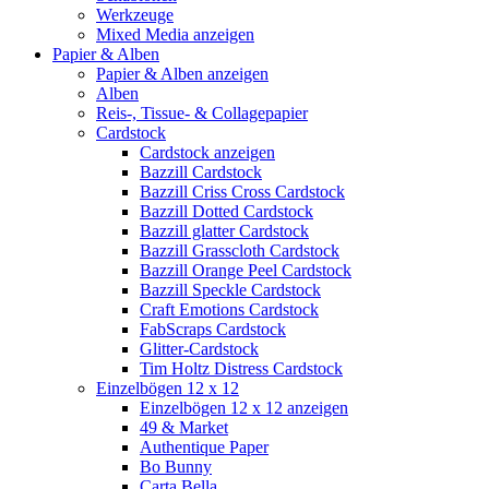
Werkzeuge
Mixed Media anzeigen
Papier & Alben
Papier & Alben anzeigen
Alben
Reis-, Tissue- & Collagepapier
Cardstock
Cardstock anzeigen
Bazzill Cardstock
Bazzill Criss Cross Cardstock
Bazzill Dotted Cardstock
Bazzill glatter Cardstock
Bazzill Grasscloth Cardstock
Bazzill Orange Peel Cardstock
Bazzill Speckle Cardstock
Craft Emotions Cardstock
FabScraps Cardstock
Glitter-Cardstock
Tim Holtz Distress Cardstock
Einzelbögen 12 x 12
Einzelbögen 12 x 12 anzeigen
49 & Market
Authentique Paper
Bo Bunny
Carta Bella