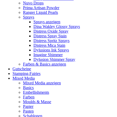
Nuvo Drops
Prima Artisan Powder
Ranger Liquid Pearls
Sprays
Sprays anzeigen
Dina Wakley Glossy Sprays
Distress Oxide Spray
Distress Spray Stain
Distress Spritz Sprays
Distress Mica Stain
Dylusions Ink Sprays
Imagine Shimmer
Dylusion Shimmer Spray
Farben & Basics anzeigen
Gutscheine
Stamping-Fairies
Mixed Media
Mixed Media anzeigen
Basics
Embellishments
Farben
Moulds & Masse
Papier
Pasten
Schablonen