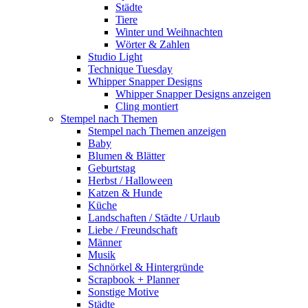
Städte
Tiere
Winter und Weihnachten
Wörter & Zahlen
Studio Light
Technique Tuesday
Whipper Snapper Designs
Whipper Snapper Designs anzeigen
Cling montiert
Stempel nach Themen
Stempel nach Themen anzeigen
Baby
Blumen & Blätter
Geburtstag
Herbst / Halloween
Katzen & Hunde
Küche
Landschaften / Städte / Urlaub
Liebe / Freundschaft
Männer
Musik
Schnörkel & Hintergründe
Scrapbook + Planner
Sonstige Motive
Städte