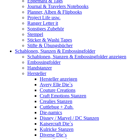
Ephemara & Tags
Journal & Travelers Notebooks
Planner, Alben & Flipbooks
Project Life usw.
Ranger Letter it
Sonstiges Zubehör
Stempel
Sticker & Washi Tapes
Stifte & Übungsbücher
Schablonen, Stanzen & Embossingfolder
Schablonen, Stanzen & Embossingfolder anzeigen
Embossingfolder
Handstanzer
Hersteller
Hersteller anzeigen
Avery Elle Die`s
Couture Creations
Craft Emotions Stanzen
Crealies Stanzen
Cuttlebug + Zub.
Die-namics
Disney / Marvel / DC Stanzen
Kaisercraft Die`s
Kulricke Stanzen
Diverse Die`s