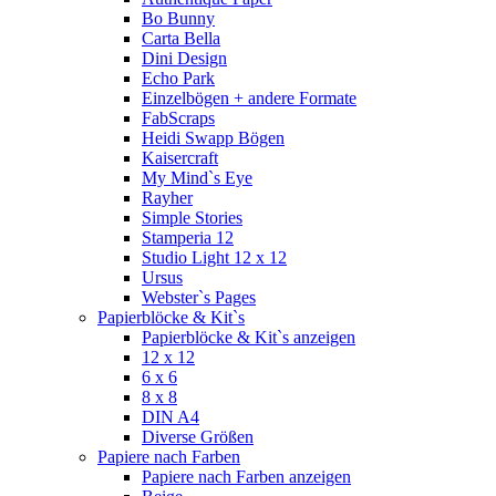
Bo Bunny
Carta Bella
Dini Design
Echo Park
Einzelbögen + andere Formate
FabScraps
Heidi Swapp Bögen
Kaisercraft
My Mind`s Eye
Rayher
Simple Stories
Stamperia 12
Studio Light 12 x 12
Ursus
Webster`s Pages
Papierblöcke & Kit`s
Papierblöcke & Kit`s anzeigen
12 x 12
6 x 6
8 x 8
DIN A4
Diverse Größen
Papiere nach Farben
Papiere nach Farben anzeigen