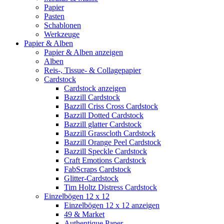
Papier
Pasten
Schablonen
Werkzeuge
Papier & Alben
Papier & Alben anzeigen
Alben
Reis-, Tissue- & Collagepapier
Cardstock
Cardstock anzeigen
Bazzill Cardstock
Bazzill Criss Cross Cardstock
Bazzill Dotted Cardstock
Bazzill glatter Cardstock
Bazzill Grasscloth Cardstock
Bazzill Orange Peel Cardstock
Bazzill Speckle Cardstock
Craft Emotions Cardstock
FabScraps Cardstock
Glitter-Cardstock
Tim Holtz Distress Cardstock
Einzelbögen 12 x 12
Einzelbögen 12 x 12 anzeigen
49 & Market
Authentique Paper