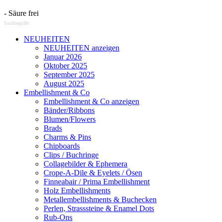
- Säure frei
Suchbegriffe:
NEUHEITEN
NEUHEITEN anzeigen
Januar 2026
Oktober 2025
September 2025
August 2025
Embellishment & Co
Embellishment & Co anzeigen
Bänder/Ribbons
Blumen/Flowers
Brads
Charms & Pins
Chipboards
Clips / Buchringe
Collagebilder & Ephemera
Crope-A-Dile & Eyelets / Ösen
Finneabair / Prima Embellishment
Holz Embellishments
Metallembellishments & Buchecken
Perlen, Strasssteine & Enamel Dots
Rub-Ons