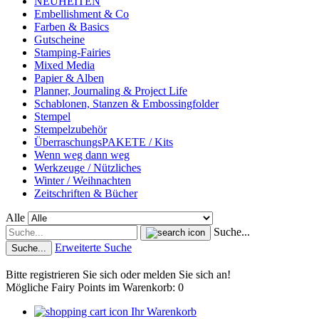
NEUHEITEN
Embellishment & Co
Farben & Basics
Gutscheine
Stamping-Fairies
Mixed Media
Papier & Alben
Planner, Journaling & Project Life
Schablonen, Stanzen & Embossingfolder
Stempel
Stempelzubehör
ÜberraschungsPAKETE / Kits
Wenn weg dann weg
Werkzeuge / Nützliches
Winter / Weihnachten
Zeitschriften & Bücher
Alle
Suche...
Erweiterte Suche
Suche...
Bitte registrieren Sie sich oder melden Sie sich an!
Mögliche Fairy Points im Warenkorb: 0
Ihr Warenkorb