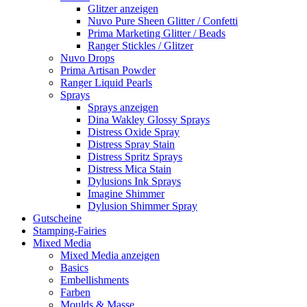
Glitzer anzeigen
Nuvo Pure Sheen Glitter / Confetti
Prima Marketing Glitter / Beads
Ranger Stickles / Glitzer
Nuvo Drops
Prima Artisan Powder
Ranger Liquid Pearls
Sprays
Sprays anzeigen
Dina Wakley Glossy Sprays
Distress Oxide Spray
Distress Spray Stain
Distress Spritz Sprays
Distress Mica Stain
Dylusions Ink Sprays
Imagine Shimmer
Dylusion Shimmer Spray
Gutscheine
Stamping-Fairies
Mixed Media
Mixed Media anzeigen
Basics
Embellishments
Farben
Moulds & Masse