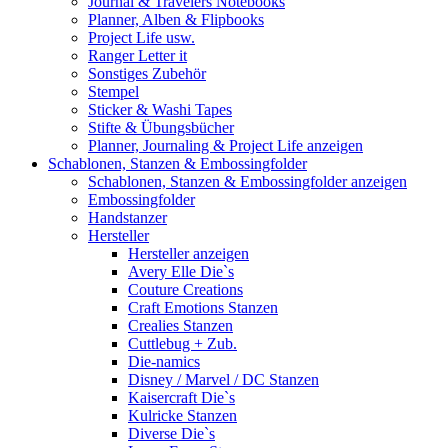
Journal & Travelers Notebooks
Planner, Alben & Flipbooks
Project Life usw.
Ranger Letter it
Sonstiges Zubehör
Stempel
Sticker & Washi Tapes
Stifte & Übungsbücher
Planner, Journaling & Project Life anzeigen
Schablonen, Stanzen & Embossingfolder
Schablonen, Stanzen & Embossingfolder anzeigen
Embossingfolder
Handstanzer
Hersteller
Hersteller anzeigen
Avery Elle Die`s
Couture Creations
Craft Emotions Stanzen
Crealies Stanzen
Cuttlebug + Zub.
Die-namics
Disney / Marvel / DC Stanzen
Kaisercraft Die`s
Kulricke Stanzen
Diverse Die`s