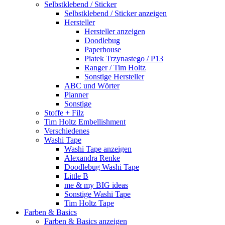
Selbstklebend / Sticker
Selbstklebend / Sticker anzeigen
Hersteller
Hersteller anzeigen
Doodlebug
Paperhouse
Piatek Trzynastego / P13
Ranger / Tim Holtz
Sonstige Hersteller
ABC und Wörter
Planner
Sonstige
Stoffe + Filz
Tim Holtz Embellishment
Verschiedenes
Washi Tape
Washi Tape anzeigen
Alexandra Renke
Doodlebug Washi Tape
Little B
me & my BIG ideas
Sonstige Washi Tape
Tim Holtz Tape
Farben & Basics
Farben & Basics anzeigen