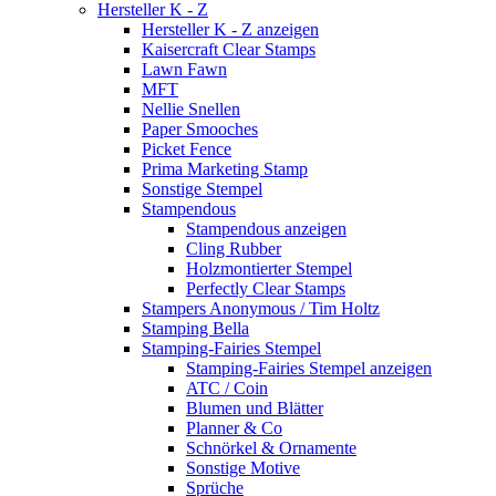
Hersteller K - Z
Hersteller K - Z anzeigen
Kaisercraft Clear Stamps
Lawn Fawn
MFT
Nellie Snellen
Paper Smooches
Picket Fence
Prima Marketing Stamp
Sonstige Stempel
Stampendous
Stampendous anzeigen
Cling Rubber
Holzmontierter Stempel
Perfectly Clear Stamps
Stampers Anonymous / Tim Holtz
Stamping Bella
Stamping-Fairies Stempel
Stamping-Fairies Stempel anzeigen
ATC / Coin
Blumen und Blätter
Planner & Co
Schnörkel & Ornamente
Sonstige Motive
Sprüche