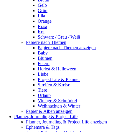
Gelb
Grün
Lila
Orange
Rosa
Rot
Schwarz / Grau / Weiß
Papiere nach Themen
Papiere nach Themen anzeigen
Baby
Blumen
Feiern
Herbst & Halloween
Liebe
Projekt Life & Planner
Streifen & Kreise
Tiere
Urlaub
Vintage & Schnörkel
Weihnachten & Winter
Papier & Alben anzeigen
Planner, Journaling & Project Life
Planner, Journaling & Project Life anzeigen
Ephemara & Tags