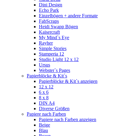
Dini Design
Echo Park
Einzelbögen + andere Formate
FabScraps
Heidi Swapp Bögen
Kaisercraft
My Mind`s Eye
Rayher
Simple Stories
Stamperia 12
Studio Light 12 x 12
Ursus
Webster`s Pages
Papierblöcke & Kit`s
Papierblöcke & Kit`s anzeigen
12 x 12
6 x 6
8 x 8
DIN A4
Diverse Größen
Papiere nach Farben
Papiere nach Farben anzeigen
Beige
Blau
Braun