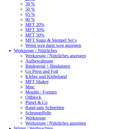
30 %
50 %
65 %
80 %
MFT 20%
MFT 30%
MFT 50%
MFT Stanz & Stempel Set`s
Wenn weg dann weg anzeigen
Werkzeuge / Nützliches
Werkzeuge / Nützliches anzeigen
Aufbewahrung
Bindegerät + Bindungen
Go Press and Foil
Kleber und Klebeband
MFT Shaker
Minc
Moulds / Formen
Oliblock
Pinsel & Co
Rund ums Schneiden
Schrumpffolie
Werkzeuge
Werkzeuge / Nützliches anzeigen
Winter / Weihnachten