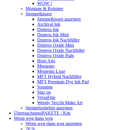
WOW !
Montage & Reiniger
Stempelkissen
Stempelkissen anzeigen
Archival Ink
Distress Ink
Distress Ink Mini
Distress Ink Nachfüller
Distress Oxide Mini
Distress Oxide Nachfüller
Distress Oxide Pads
Hero Arts
Memento
Memento Luxe
MFT Hybrid Nachfüller
MFT Premium Dye Ink Pad
Sonstige
Staz on
VersaFine
Wendy Vecchi Make Art
Stempelzubehör anzeigen
ÜberraschungsPAKETE / Kits
Wenn weg dann weg
Wenn weg dann weg anzeigen
20 %