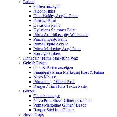
Farben
Farben anzeigen
Alcohol Inks
Dina Wakley Acrylic Paint
Distress Paint
Dylusions Paint
Dylusions Shimmer Paint
Prima Art Philosophy Watercolor
Prima Impasto Paint
Prima Liquid Acrylic
Prima Marketing Acryl Paint
Sonstige Farben
Finnabair / Prima Marketing Wax
Gele & Pasten
Gele & Pasten anzeigen
Finnabair / Prima Marketing Rost & Patina
Nuvo Mousse
Prima Icing / Effect Paste
Ranger / Tim Holtz Textur Paste
Glitzer
Glitzer anzeigen
Nuvo Pure Sheen Glitter / Confetti
Prima Marketing Glitter / Beads
Ranger Stickles / Glitzer
Nuvo Drops