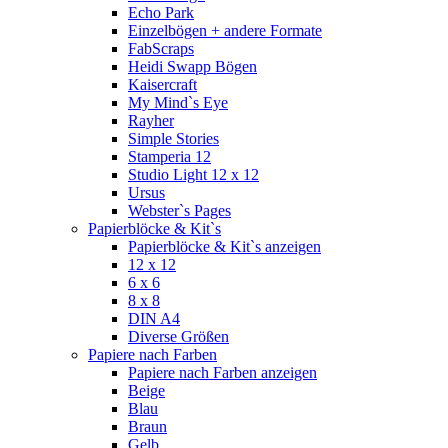
Echo Park
Einzelbögen + andere Formate
FabScraps
Heidi Swapp Bögen
Kaisercraft
My Mind`s Eye
Rayher
Simple Stories
Stamperia 12
Studio Light 12 x 12
Ursus
Webster`s Pages
Papierblöcke & Kit`s
Papierblöcke & Kit`s anzeigen
12 x 12
6 x 6
8 x 8
DIN A4
Diverse Größen
Papiere nach Farben
Papiere nach Farben anzeigen
Beige
Blau
Braun
Gelb