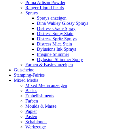
Prima Artisan Powder
Ranger Liquid Pearls
Sprays
Sprays anzeigen
Dina Wakley Glossy Sprays
Distress Oxide Spray
Distress Spray Stain
Distress Spritz Sprays
Distress Mica Stain
Dylusions Ink Sprays
Imagine Shimmer
Dylusion Shimmer Spray
Farben & Basics anzeigen
Gutscheine
Stamping-Fairies
Mixed Media
Mixed Media anzeigen
Basics
Embellishments
Farben
Moulds & Masse
Papier
Pasten
Schablonen
Werkzeuge