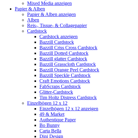
Mixed Media anzeigen
Papier & Alben
Papier & Alben anzeigen
Alben
Reis-, Tissue- & Collagepapier
Cardstock
Cardstock anzeigen
Bazzill Cardstock
Bazzill Criss Cross Cardstock
Bazzill Dotted Cardstock
Bazzill glatter Cardstock
Bazzill Grasscloth Cardstock
Bazzill Orange Peel Cardstock
Bazzill Speckle Cardstock
Craft Emotions Cardstock
FabScraps Cardstock
Glitter-Cardstock
Tim Holtz Distress Cardstock
Einzelbögen 12 x 12
Einzelbögen 12 x 12 anzeigen
49 & Market
Authentique Paper
Bo Bunny
Carta Bella
Dini Design