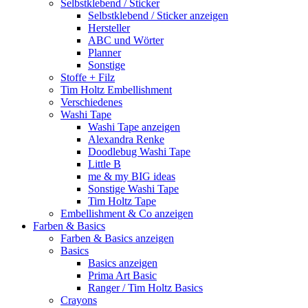
Selbstklebend / Sticker
Selbstklebend / Sticker anzeigen
Hersteller
ABC und Wörter
Planner
Sonstige
Stoffe + Filz
Tim Holtz Embellishment
Verschiedenes
Washi Tape
Washi Tape anzeigen
Alexandra Renke
Doodlebug Washi Tape
Little B
me & my BIG ideas
Sonstige Washi Tape
Tim Holtz Tape
Embellishment & Co anzeigen
Farben & Basics
Farben & Basics anzeigen
Basics
Basics anzeigen
Prima Art Basic
Ranger / Tim Holtz Basics
Crayons