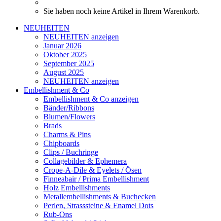
Sie haben noch keine Artikel in Ihrem Warenkorb.
NEUHEITEN
NEUHEITEN anzeigen
Januar 2026
Oktober 2025
September 2025
August 2025
NEUHEITEN anzeigen
Embellishment & Co
Embellishment & Co anzeigen
Bänder/Ribbons
Blumen/Flowers
Brads
Charms & Pins
Chipboards
Clips / Buchringe
Collagebilder & Ephemera
Crope-A-Dile & Eyelets / Ösen
Finneabair / Prima Embellishment
Holz Embellishments
Metallembellishments & Buchecken
Perlen, Strasssteine & Enamel Dots
Rub-Ons