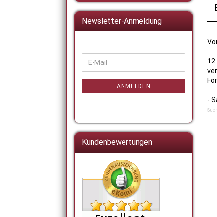
Newsletter-Anmeldung
Vo
WEITER
12
E-
ZUR
ve
Mail
NEWSLETTER-
For
ANMELDUNG
ANMELDEN
- S
Such
Kundenbewertungen