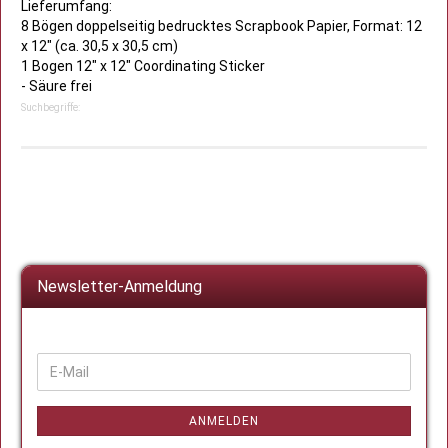
Lieferumfang:
8 Bögen doppelseitig bedrucktes Scrapbook Papier, Format: 12
x 12" (ca. 30,5 x 30,5 cm)
1 Bogen 12" x 12" Coordinating Sticker
- Säure frei
Suchbegriffe:
Newsletter-Anmeldung
WEITER
E-
ZUR
Mail
NEWSLETTER-
ANMELDUNG
ANMELDEN