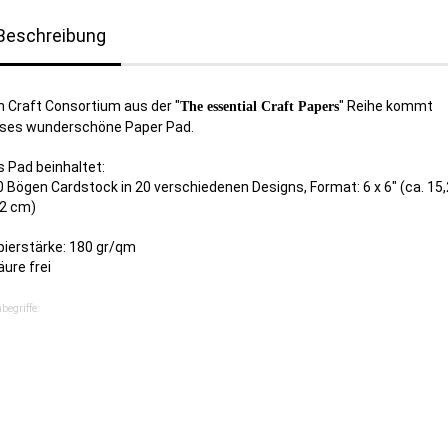
Beschreibung
 Craft Consortium aus der "
" Reihe kommt
The essential Craft Papers
eses wunderschöne Paper Pad.
 Pad beinhaltet:
0 Bögen Cardstock in 20 verschiedenen Designs, Format: 6 x 6" (ca. 15,
,2 cm)
pierstärke: 180 gr/qm
äure frei
begriffe: