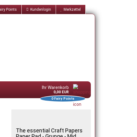
iry Points
Kundenlogin
Merkzettel
Ihr Warenkorb
0,00 EUR
0
Fairy Points
The essential Craft Papers
Paper Pad - Grunge - Mid