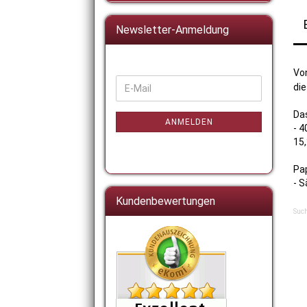
Newsletter-Anmeldung
Von
WEITER
di
E-
ZUR
Mail
NEWSLETTER-
Das
ANMELDUNG
ANMELDEN
- 4
15
Pa
- S
Kundenbewertungen
Such