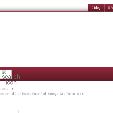
Blog
Fa
Suche...
»
rtseite
 essential Craft Papers Paper Pad - Grunge - Mid Tones - 6 x 6