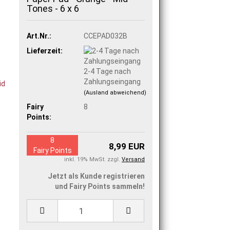
Tones - 6 x 6
Art.Nr.:
CCEPAD032B
Lieferzeit:
2-4 Tage nach
Zahlungseingang
(Ausland abweichend)
Fairy
8
Points:
8
8,99 EUR
Fairy Points
inkl. 19% MwSt. zzgl.
Versand
Jetzt als Kunde registrieren
und Fairy Points sammeln!