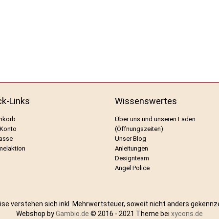
ck-Links
Wissenswertes
nkorb
Über uns und unseren Laden
 Konto
(Öffnungszeiten)
asse
Unser Blog
elaktion
Anleitungen
Designteam
Angel Police
eise verstehen sich inkl. Mehrwertsteuer, soweit nicht anders gekennz
Webshop by
Gambio.de
© 2016 - 2021 Theme bei
xycons.de