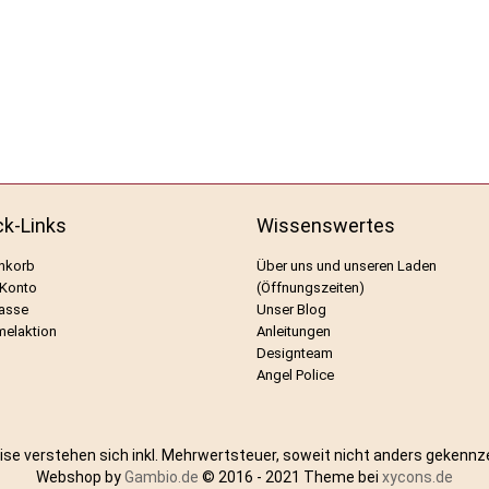
ck-Links
Wissenswertes
nkorb
Über uns und unseren Laden
 Konto
(Öffnungszeiten)
asse
Unser Blog
elaktion
Anleitungen
Designteam
Angel Police
eise verstehen sich inkl. Mehrwertsteuer, soweit nicht anders gekennz
Webshop by
Gambio.de
© 2016 - 2021 Theme bei
xycons.de