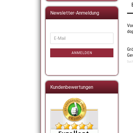
Newsletter-Anmeldung
Vo
dop
WEITER
E-
ZUR
Mail
NEWSLETTER-
Grö
ANMELDUNG
ANMELDEN
Ge
Such
Kundenbewertungen