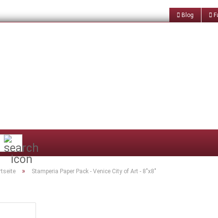
Blog
Fa
Suche...
»
rtseite
Stamperia Paper Pack - Venice City of Art - 8"x8"