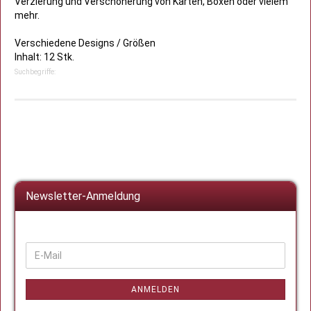
Verzierung und Verschönerung von Karten, Boxen oder vielem
mehr.
Verschiedene Designs / Größen
Inhalt: 12 Stk.
Suchbegriffe:
Newsletter-Anmeldung
WEITER
E-
ZUR
Mail
NEWSLETTER-
ANMELDUNG
ANMELDEN