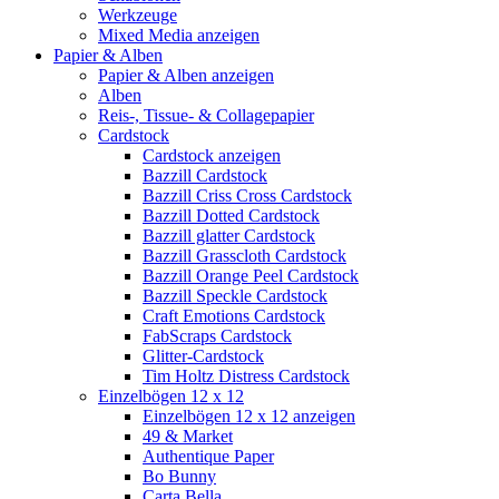
Werkzeuge
Mixed Media anzeigen
Papier & Alben
Papier & Alben anzeigen
Alben
Reis-, Tissue- & Collagepapier
Cardstock
Cardstock anzeigen
Bazzill Cardstock
Bazzill Criss Cross Cardstock
Bazzill Dotted Cardstock
Bazzill glatter Cardstock
Bazzill Grasscloth Cardstock
Bazzill Orange Peel Cardstock
Bazzill Speckle Cardstock
Craft Emotions Cardstock
FabScraps Cardstock
Glitter-Cardstock
Tim Holtz Distress Cardstock
Einzelbögen 12 x 12
Einzelbögen 12 x 12 anzeigen
49 & Market
Authentique Paper
Bo Bunny
Carta Bella