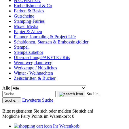
NEUHEITEN
Embellishment & Co
Farben & Basics
Gutscheine
Stamping-Fairies
Mixed Media
Papier & Alben
Planner, Journaling & Project Life
Schablonen, Stanzen & Embossingfolder
Stempel
Stempelzubehör
ÜberraschungsPAKETE / Kits
Wenn weg dann weg
Werkzeuge / Nützliches
Winter / Weihnachten
Zeitschriften & Bücher
Alle
Suche...
Erweiterte Suche
Suche...
Bitte registrieren Sie sich oder melden Sie sich an!
Mögliche Fairy Points im Warenkorb: 0
Ihr Warenkorb