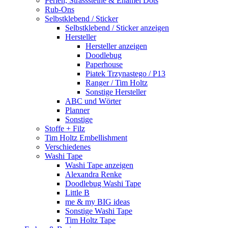
Perlen, Strasssteine & Enamel Dots
Rub-Ons
Selbstklebend / Sticker
Selbstklebend / Sticker anzeigen
Hersteller
Hersteller anzeigen
Doodlebug
Paperhouse
Piatek Trzynastego / P13
Ranger / Tim Holtz
Sonstige Hersteller
ABC und Wörter
Planner
Sonstige
Stoffe + Filz
Tim Holtz Embellishment
Verschiedenes
Washi Tape
Washi Tape anzeigen
Alexandra Renke
Doodlebug Washi Tape
Little B
me & my BIG ideas
Sonstige Washi Tape
Tim Holtz Tape