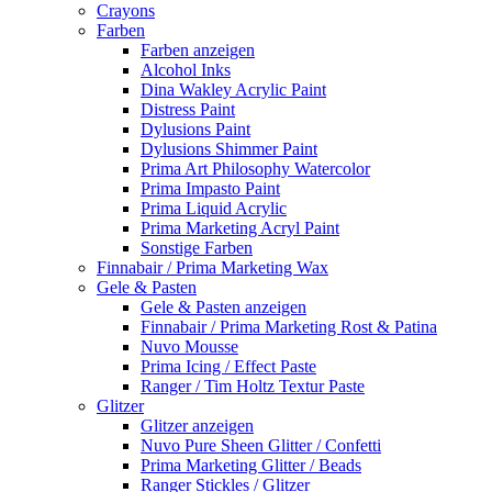
Crayons
Farben
Farben anzeigen
Alcohol Inks
Dina Wakley Acrylic Paint
Distress Paint
Dylusions Paint
Dylusions Shimmer Paint
Prima Art Philosophy Watercolor
Prima Impasto Paint
Prima Liquid Acrylic
Prima Marketing Acryl Paint
Sonstige Farben
Finnabair / Prima Marketing Wax
Gele & Pasten
Gele & Pasten anzeigen
Finnabair / Prima Marketing Rost & Patina
Nuvo Mousse
Prima Icing / Effect Paste
Ranger / Tim Holtz Textur Paste
Glitzer
Glitzer anzeigen
Nuvo Pure Sheen Glitter / Confetti
Prima Marketing Glitter / Beads
Ranger Stickles / Glitzer