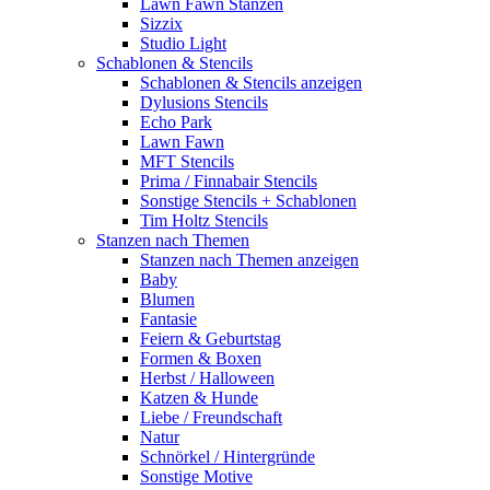
Lawn Fawn Stanzen
Sizzix
Studio Light
Schablonen & Stencils
Schablonen & Stencils anzeigen
Dylusions Stencils
Echo Park
Lawn Fawn
MFT Stencils
Prima / Finnabair Stencils
Sonstige Stencils + Schablonen
Tim Holtz Stencils
Stanzen nach Themen
Stanzen nach Themen anzeigen
Baby
Blumen
Fantasie
Feiern & Geburtstag
Formen & Boxen
Herbst / Halloween
Katzen & Hunde
Liebe / Freundschaft
Natur
Schnörkel / Hintergründe
Sonstige Motive