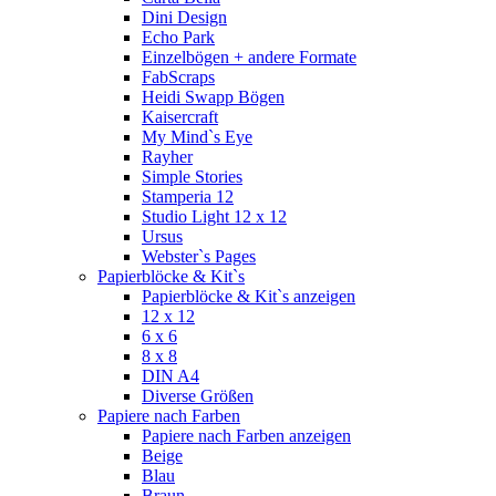
Dini Design
Echo Park
Einzelbögen + andere Formate
FabScraps
Heidi Swapp Bögen
Kaisercraft
My Mind`s Eye
Rayher
Simple Stories
Stamperia 12
Studio Light 12 x 12
Ursus
Webster`s Pages
Papierblöcke & Kit`s
Papierblöcke & Kit`s anzeigen
12 x 12
6 x 6
8 x 8
DIN A4
Diverse Größen
Papiere nach Farben
Papiere nach Farben anzeigen
Beige
Blau
Braun