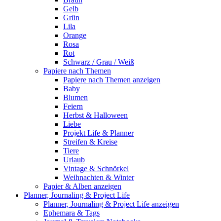
Gelb
Grün
Lila
Orange
Rosa
Rot
Schwarz / Grau / Weiß
Papiere nach Themen
Papiere nach Themen anzeigen
Baby
Blumen
Feiern
Herbst & Halloween
Liebe
Projekt Life & Planner
Streifen & Kreise
Tiere
Urlaub
Vintage & Schnörkel
Weihnachten & Winter
Papier & Alben anzeigen
Planner, Journaling & Project Life
Planner, Journaling & Project Life anzeigen
Ephemara & Tags