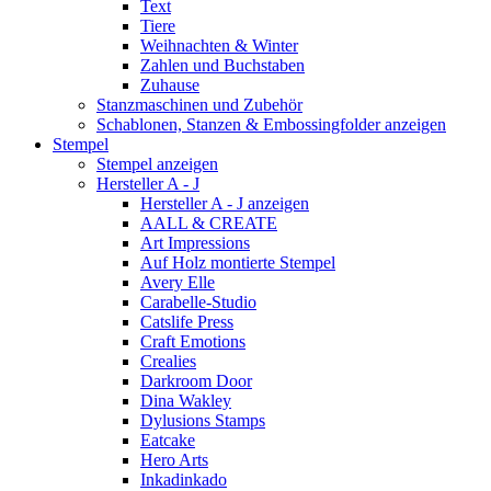
Text
Tiere
Weihnachten & Winter
Zahlen und Buchstaben
Zuhause
Stanzmaschinen und Zubehör
Schablonen, Stanzen & Embossingfolder anzeigen
Stempel
Stempel anzeigen
Hersteller A - J
Hersteller A - J anzeigen
AALL & CREATE
Art Impressions
Auf Holz montierte Stempel
Avery Elle
Carabelle-Studio
Catslife Press
Craft Emotions
Crealies
Darkroom Door
Dina Wakley
Dylusions Stamps
Eatcake
Hero Arts
Inkadinkado