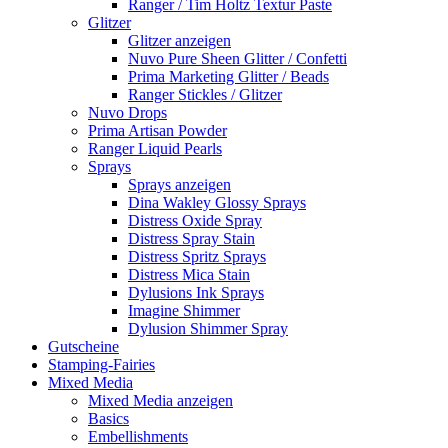
Ranger / Tim Holtz Textur Paste
Glitzer
Glitzer anzeigen
Nuvo Pure Sheen Glitter / Confetti
Prima Marketing Glitter / Beads
Ranger Stickles / Glitzer
Nuvo Drops
Prima Artisan Powder
Ranger Liquid Pearls
Sprays
Sprays anzeigen
Dina Wakley Glossy Sprays
Distress Oxide Spray
Distress Spray Stain
Distress Spritz Sprays
Distress Mica Stain
Dylusions Ink Sprays
Imagine Shimmer
Dylusion Shimmer Spray
Gutscheine
Stamping-Fairies
Mixed Media
Mixed Media anzeigen
Basics
Embellishments