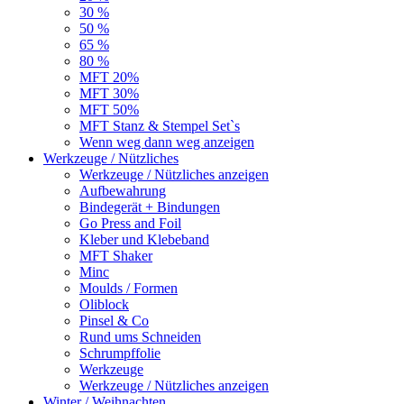
30 %
50 %
65 %
80 %
MFT 20%
MFT 30%
MFT 50%
MFT Stanz & Stempel Set`s
Wenn weg dann weg anzeigen
Werkzeuge / Nützliches
Werkzeuge / Nützliches anzeigen
Aufbewahrung
Bindegerät + Bindungen
Go Press and Foil
Kleber und Klebeband
MFT Shaker
Minc
Moulds / Formen
Oliblock
Pinsel & Co
Rund ums Schneiden
Schrumpffolie
Werkzeuge
Werkzeuge / Nützliches anzeigen
Winter / Weihnachten