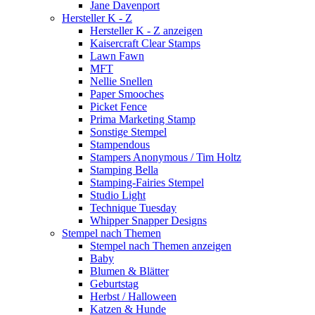
Jane Davenport
Hersteller K - Z
Hersteller K - Z anzeigen
Kaisercraft Clear Stamps
Lawn Fawn
MFT
Nellie Snellen
Paper Smooches
Picket Fence
Prima Marketing Stamp
Sonstige Stempel
Stampendous
Stampers Anonymous / Tim Holtz
Stamping Bella
Stamping-Fairies Stempel
Studio Light
Technique Tuesday
Whipper Snapper Designs
Stempel nach Themen
Stempel nach Themen anzeigen
Baby
Blumen & Blätter
Geburtstag
Herbst / Halloween
Katzen & Hunde