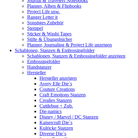
Journal & Travelers Notebooks
Planner, Alben & Flipbooks
Project Life usw.
Ranger Letter it
Sonstiges Zubehör
Stempel
Sticker & Washi Tapes
Stifte & Übungsbücher
Planner, Journaling & Project Life anzeigen
Schablonen, Stanzen & Embossingfolder
Schablonen, Stanzen & Embossingfolder anzeigen
Embossingfolder
Handstanzer
Hersteller
Hersteller anzeigen
Avery Elle Die`s
Couture Creations
Craft Emotions Stanzen
Crealies Stanzen
Cuttlebug + Zub.
Die-namics
Disney / Marvel / DC Stanzen
Kaisercraft Die`s
Kulricke Stanzen
Diverse Die`s