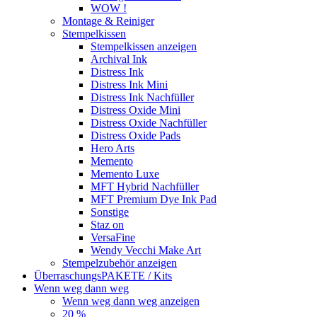
WOW !
Montage & Reiniger
Stempelkissen
Stempelkissen anzeigen
Archival Ink
Distress Ink
Distress Ink Mini
Distress Ink Nachfüller
Distress Oxide Mini
Distress Oxide Nachfüller
Distress Oxide Pads
Hero Arts
Memento
Memento Luxe
MFT Hybrid Nachfüller
MFT Premium Dye Ink Pad
Sonstige
Staz on
VersaFine
Wendy Vecchi Make Art
Stempelzubehör anzeigen
ÜberraschungsPAKETE / Kits
Wenn weg dann weg
Wenn weg dann weg anzeigen
20 %