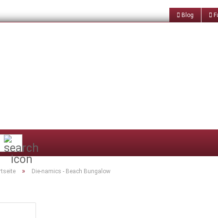
Blog
Fa
Suche...
»
rtseite
Die-namics - Beach Bungalow