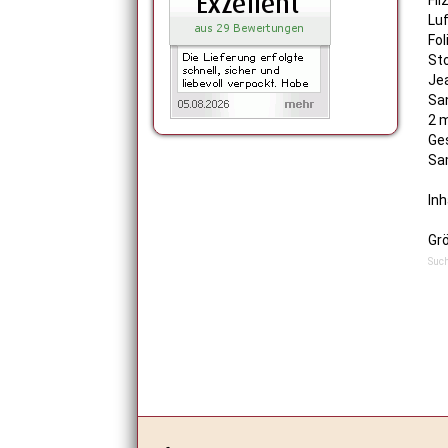
Fil
Luf
Fol
St
Je
Sa
2 
Ge
Sa
In
Gr
Such