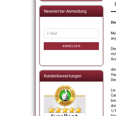
Newsletter-Anmeldung
Die
WEITER
My 
E-
ZUR
ang
Mail
NEWSLETTER-
ANMELDUNG
ANMELDEN
Di
mit
Acr
der
Vag
Kundenbewertungen
Die
Lis
Ca
be
dü
1/1