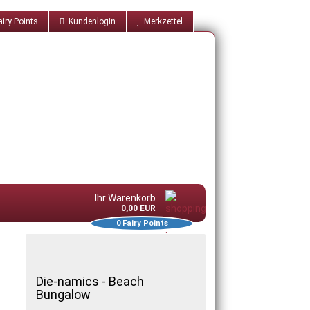
iry Points
Kundenlogin
Merkzettel
Ihr Warenkorb
0,00 EUR
0
Fairy Points
Die-namics - Beach
Bungalow