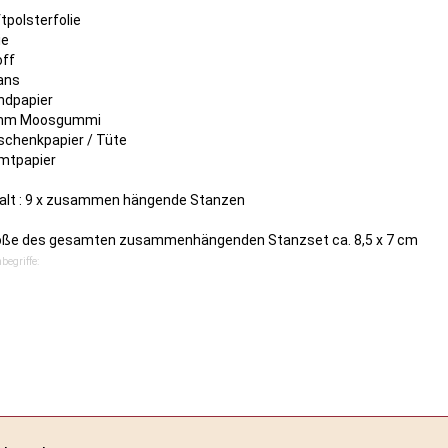
z
tpolsterfolie
ie
off
ans
ndpapier
mm Moosgummi
schenkpapier / Tüte
mtpapier
halt : 9 x zusammen hängende Stanzen
öße des gesamten zusammenhängenden Stanzset ca. 8,5 x 7 cm
begriffe: