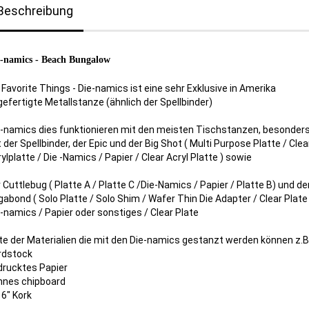
Beschreibung
-namics - Beach Bungalow
Favorite Things - Die-namics ist eine sehr Exklusive in Amerika
efertigte Metallstanze (ähnlich der Spellbinder)
e-namics dies funktionieren mit den meisten Tischstanzen, besonder
 der Spellbinder, der Epic und der Big Shot ( Multi Purpose Platte / Clea
ylplatte / Die -Namics / Papier / Clear Acryl Platte ) sowie
 Cuttlebug ( Platte A / Platte C /Die-Namics / Papier / Platte B) und de
abond ( Solo Platte / Solo Shim / Wafer Thin Die Adapter / Clear Plate
-namics / Papier oder sonstiges / Clear Plate
te der Materialien die mit den Die-namics gestanzt werden können z.B
rdstock
drucktes Papier
nnes chipboard
6" Kork