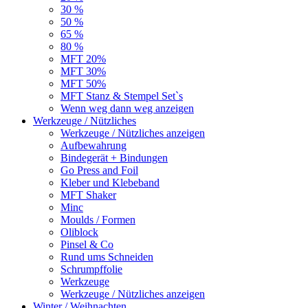
30 %
50 %
65 %
80 %
MFT 20%
MFT 30%
MFT 50%
MFT Stanz & Stempel Set`s
Wenn weg dann weg anzeigen
Werkzeuge / Nützliches
Werkzeuge / Nützliches anzeigen
Aufbewahrung
Bindegerät + Bindungen
Go Press and Foil
Kleber und Klebeband
MFT Shaker
Minc
Moulds / Formen
Oliblock
Pinsel & Co
Rund ums Schneiden
Schrumpffolie
Werkzeuge
Werkzeuge / Nützliches anzeigen
Winter / Weihnachten