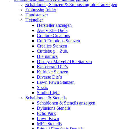
Schablonen, Stanzen & Embossingfolder anzeigen
Embossingfolder
Handstanzer
Hersteller
Hersteller anzeigen
Avery Elle Die`s
Couture Creations
Craft Emotions Stanzen
Crealies Stanzen
Cuttlebug + Zub.
Die-namics
Disney / Marvel / DC Stanzen
Kaisercraft Die`s
Kulricke Stanzen
Diverse Die`s
Lawn Fawn Stanzen
Sizzix
Studio Light
Schablonen & Stencils
Schablonen & Stencils anzeigen
Dylusions Stencils
Echo Park
Lawn Fawn
MFT Stencils
Prima / Finnabair Stencils