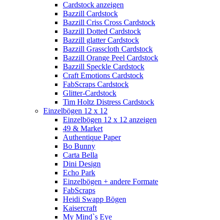
Cardstock anzeigen
Bazzill Cardstock
Bazzill Criss Cross Cardstock
Bazzill Dotted Cardstock
Bazzill glatter Cardstock
Bazzill Grasscloth Cardstock
Bazzill Orange Peel Cardstock
Bazzill Speckle Cardstock
Craft Emotions Cardstock
FabScraps Cardstock
Glitter-Cardstock
Tim Holtz Distress Cardstock
Einzelbögen 12 x 12
Einzelbögen 12 x 12 anzeigen
49 & Market
Authentique Paper
Bo Bunny
Carta Bella
Dini Design
Echo Park
Einzelbögen + andere Formate
FabScraps
Heidi Swapp Bögen
Kaisercraft
My Mind`s Eye