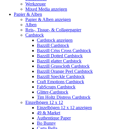
Werkzeuge
Mixed Media anzeigen
Papier & Alben
Papier & Alben anzeigen
Alben
Reis-, Tissue- & Collagepapier
Cardstock
Cardstock anzeigen
Bazzill Cardstock
Bazzill Criss Cross Cardstock
Bazzill Dotted Cardstock
Bazzill glatter Cardstock
Bazzill Grasscloth Cardstock
Bazzill Orange Peel Cardstock
Bazzill Speckle Cardstock
Craft Emotions Cardstock
FabScraps Cardstock
Glitter-Cardstock
Tim Holtz Distress Cardstock
Einzelbögen 12 x 12
Einzelbögen 12 x 12 anzeigen
49 & Market
Authentique Paper
Bo Bunny
Carta Bella