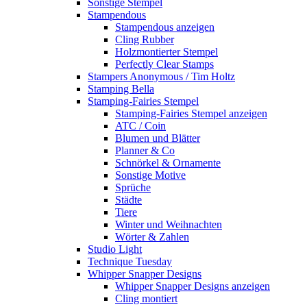
Sonstige Stempel
Stampendous
Stampendous anzeigen
Cling Rubber
Holzmontierter Stempel
Perfectly Clear Stamps
Stampers Anonymous / Tim Holtz
Stamping Bella
Stamping-Fairies Stempel
Stamping-Fairies Stempel anzeigen
ATC / Coin
Blumen und Blätter
Planner & Co
Schnörkel & Ornamente
Sonstige Motive
Sprüche
Städte
Tiere
Winter und Weihnachten
Wörter & Zahlen
Studio Light
Technique Tuesday
Whipper Snapper Designs
Whipper Snapper Designs anzeigen
Cling montiert