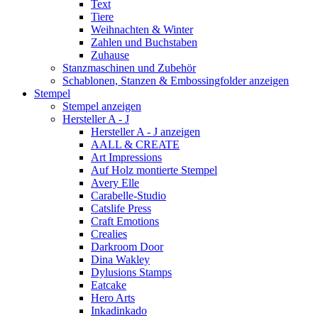
Text
Tiere
Weihnachten & Winter
Zahlen und Buchstaben
Zuhause
Stanzmaschinen und Zubehör
Schablonen, Stanzen & Embossingfolder anzeigen
Stempel
Stempel anzeigen
Hersteller A - J
Hersteller A - J anzeigen
AALL & CREATE
Art Impressions
Auf Holz montierte Stempel
Avery Elle
Carabelle-Studio
Catslife Press
Craft Emotions
Crealies
Darkroom Door
Dina Wakley
Dylusions Stamps
Eatcake
Hero Arts
Inkadinkado