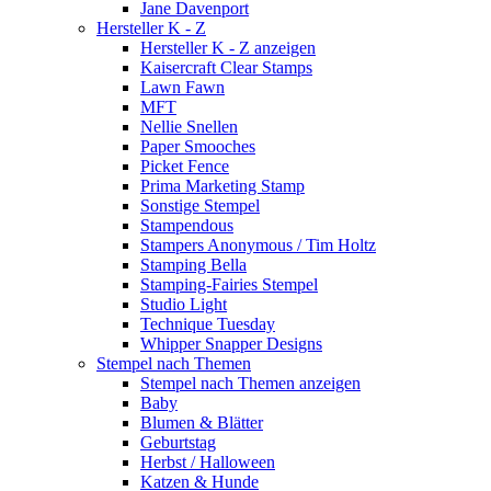
Jane Davenport
Hersteller K - Z
Hersteller K - Z anzeigen
Kaisercraft Clear Stamps
Lawn Fawn
MFT
Nellie Snellen
Paper Smooches
Picket Fence
Prima Marketing Stamp
Sonstige Stempel
Stampendous
Stampers Anonymous / Tim Holtz
Stamping Bella
Stamping-Fairies Stempel
Studio Light
Technique Tuesday
Whipper Snapper Designs
Stempel nach Themen
Stempel nach Themen anzeigen
Baby
Blumen & Blätter
Geburtstag
Herbst / Halloween
Katzen & Hunde