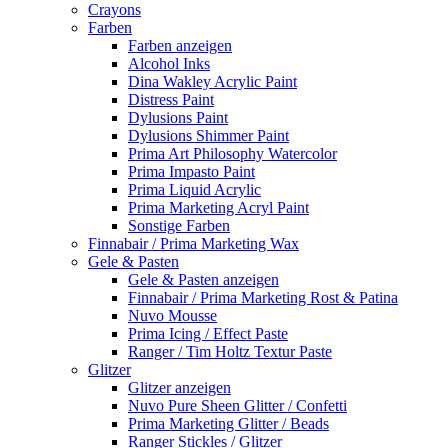
Crayons
Farben
Farben anzeigen
Alcohol Inks
Dina Wakley Acrylic Paint
Distress Paint
Dylusions Paint
Dylusions Shimmer Paint
Prima Art Philosophy Watercolor
Prima Impasto Paint
Prima Liquid Acrylic
Prima Marketing Acryl Paint
Sonstige Farben
Finnabair / Prima Marketing Wax
Gele & Pasten
Gele & Pasten anzeigen
Finnabair / Prima Marketing Rost & Patina
Nuvo Mousse
Prima Icing / Effect Paste
Ranger / Tim Holtz Textur Paste
Glitzer
Glitzer anzeigen
Nuvo Pure Sheen Glitter / Confetti
Prima Marketing Glitter / Beads
Ranger Stickles / Glitzer