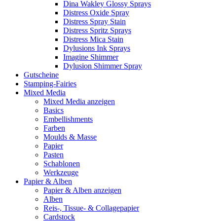
Dina Wakley Glossy Sprays
Distress Oxide Spray
Distress Spray Stain
Distress Spritz Sprays
Distress Mica Stain
Dylusions Ink Sprays
Imagine Shimmer
Dylusion Shimmer Spray
Gutscheine
Stamping-Fairies
Mixed Media
Mixed Media anzeigen
Basics
Embellishments
Farben
Moulds & Masse
Papier
Pasten
Schablonen
Werkzeuge
Papier & Alben
Papier & Alben anzeigen
Alben
Reis-, Tissue- & Collagepapier
Cardstock