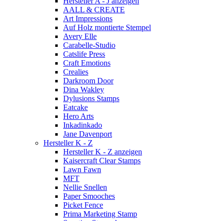
Hersteller A - J anzeigen
AALL & CREATE
Art Impressions
Auf Holz montierte Stempel
Avery Elle
Carabelle-Studio
Catslife Press
Craft Emotions
Crealies
Darkroom Door
Dina Wakley
Dylusions Stamps
Eatcake
Hero Arts
Inkadinkado
Jane Davenport
Hersteller K - Z
Hersteller K - Z anzeigen
Kaisercraft Clear Stamps
Lawn Fawn
MFT
Nellie Snellen
Paper Smooches
Picket Fence
Prima Marketing Stamp