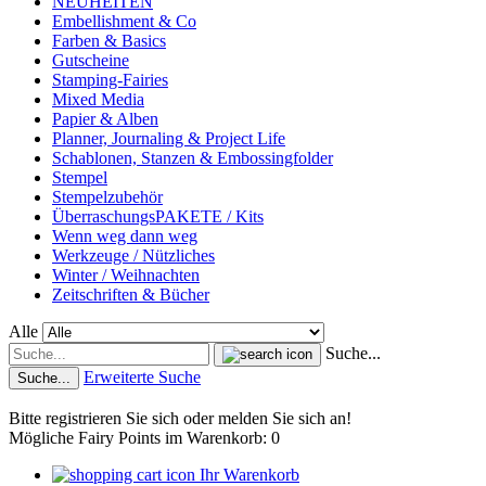
NEUHEITEN
Embellishment & Co
Farben & Basics
Gutscheine
Stamping-Fairies
Mixed Media
Papier & Alben
Planner, Journaling & Project Life
Schablonen, Stanzen & Embossingfolder
Stempel
Stempelzubehör
ÜberraschungsPAKETE / Kits
Wenn weg dann weg
Werkzeuge / Nützliches
Winter / Weihnachten
Zeitschriften & Bücher
Alle
Suche...
Erweiterte Suche
Suche...
Bitte registrieren Sie sich oder melden Sie sich an!
Mögliche Fairy Points im Warenkorb: 0
Ihr Warenkorb