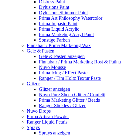
Distress Paint
Dylusions Paint
Dylusions Shimmer Paint
Prima Art Philosophy Watercolor
Prima Impasto Paint
Prima Liquid Acrylic
Prima Marketing Acryl Paint
Sonstige Farben
Finnabair / Prima Marketing Wax
Gele & Pasten
Gele & Pasten anzeigen
Finnabair / Prima Marketing Rost & Patina
Nuvo Mousse
Prima Icing / Effect Paste
Ranger / Tim Holtz Textur Paste
Glitzer
Glitzer anzeigen
Nuvo Pure Sheen Glitter / Confetti
Prima Marketing Glitter / Beads
Ranger Stickles / Glitzer
Nuvo Drops
Prima Artisan Powder
Ranger Liquid Pearls
Sprays
Sprays anzeigen