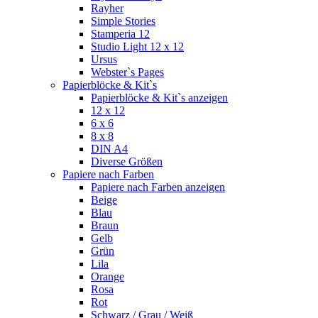
Rayher
Simple Stories
Stamperia 12
Studio Light 12 x 12
Ursus
Webster`s Pages
Papierblöcke & Kit`s
Papierblöcke & Kit`s anzeigen
12 x 12
6 x 6
8 x 8
DIN A4
Diverse Größen
Papiere nach Farben
Papiere nach Farben anzeigen
Beige
Blau
Braun
Gelb
Grün
Lila
Orange
Rosa
Rot
Schwarz / Grau / Weiß