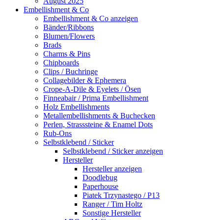
August 2025
Embellishment & Co
Embellishment & Co anzeigen
Bänder/Ribbons
Blumen/Flowers
Brads
Charms & Pins
Chipboards
Clips / Buchringe
Collagebilder & Ephemera
Crope-A-Dile & Eyelets / Ösen
Finneabair / Prima Embellishment
Holz Embellishments
Metallembellishments & Buchecken
Perlen, Strasssteine & Enamel Dots
Rub-Ons
Selbstklebend / Sticker
Selbstklebend / Sticker anzeigen
Hersteller
Hersteller anzeigen
Doodlebug
Paperhouse
Piatek Trzynastego / P13
Ranger / Tim Holtz
Sonstige Hersteller