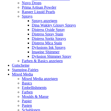
Nuvo Drops
Prima Artisan Powder
Ranger Liquid Pearls
Sprays
Sprays anzeigen
Dina Wakley Glossy Sprays
Distress Oxide Spray
Distress Spray Stain
Distress Spritz Sprays
Distress Mica Stain
Dylusions Ink Sprays
Imagine Shimmer
Dylusion Shimmer Spray
Farben & Basics anzeigen
Gutscheine
Stamping-Fairies
Mixed Media
Mixed Media anzeigen
Basics
Embellishments
Farben
Moulds & Masse
Papier
Pasten
Schablonen