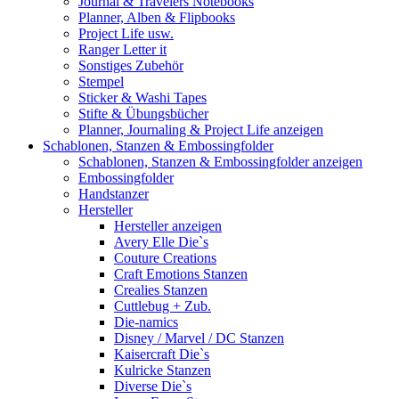
Journal & Travelers Notebooks
Planner, Alben & Flipbooks
Project Life usw.
Ranger Letter it
Sonstiges Zubehör
Stempel
Sticker & Washi Tapes
Stifte & Übungsbücher
Planner, Journaling & Project Life anzeigen
Schablonen, Stanzen & Embossingfolder
Schablonen, Stanzen & Embossingfolder anzeigen
Embossingfolder
Handstanzer
Hersteller
Hersteller anzeigen
Avery Elle Die`s
Couture Creations
Craft Emotions Stanzen
Crealies Stanzen
Cuttlebug + Zub.
Die-namics
Disney / Marvel / DC Stanzen
Kaisercraft Die`s
Kulricke Stanzen
Diverse Die`s