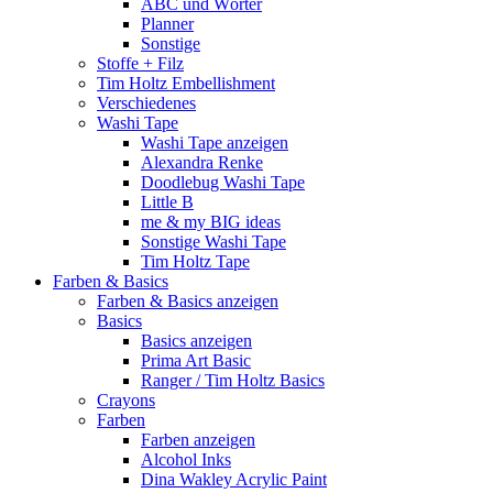
ABC und Wörter
Planner
Sonstige
Stoffe + Filz
Tim Holtz Embellishment
Verschiedenes
Washi Tape
Washi Tape anzeigen
Alexandra Renke
Doodlebug Washi Tape
Little B
me & my BIG ideas
Sonstige Washi Tape
Tim Holtz Tape
Farben & Basics
Farben & Basics anzeigen
Basics
Basics anzeigen
Prima Art Basic
Ranger / Tim Holtz Basics
Crayons
Farben
Farben anzeigen
Alcohol Inks
Dina Wakley Acrylic Paint