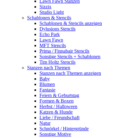
Lawn Fawn Stanzen
Sizzix
Studio Light
Schablonen & Stencils
Schablonen & Stencils anzeigen
Dylusions Stencils
Echo Park
Lawn Fawn
MFT Stencils
Prima / Finnabair Stencils
Sonstige Stencils + Schablonen
Tim Holtz Stencils
Stanzen nach Themen
Stanzen nach Themen anzeigen
Baby
Blumen
Fantasie
Feiern & Geburtstag
Formen & Boxen
Herbst / Halloween
Katzen & Hunde
Liebe / Freundschaft
Natur
Schnörkel / Hintergründe
Sonstige Motive