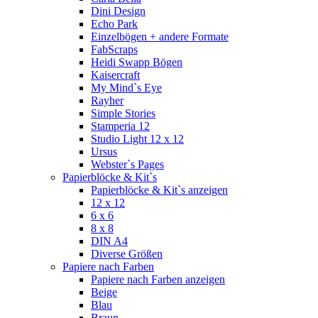
Dini Design
Echo Park
Einzelbögen + andere Formate
FabScraps
Heidi Swapp Bögen
Kaisercraft
My Mind`s Eye
Rayher
Simple Stories
Stamperia 12
Studio Light 12 x 12
Ursus
Webster`s Pages
Papierblöcke & Kit`s
Papierblöcke & Kit`s anzeigen
12 x 12
6 x 6
8 x 8
DIN A4
Diverse Größen
Papiere nach Farben
Papiere nach Farben anzeigen
Beige
Blau
Braun