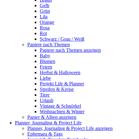
Gelb
Grün
Lila
Orange
Rosa
Rot
Schwarz / Grau / Weiß
Papiere nach Themen
Papiere nach Themen anzeigen
Baby
Blumen
Feiern
Herbst & Halloween
Liebe
Projekt Life & Planner
Streifen & Kreise
Tiere
Urlaub
Vintage & Schnörkel
Weihnachten & Winter
Papier & Alben anzeigen
Planner, Journaling & Project Life
Planner, Journaling & Project Life anzeigen
Ephemara & Tags