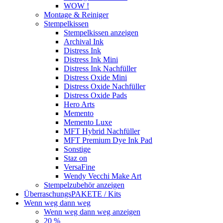
WOW !
Montage & Reiniger
Stempelkissen
Stempelkissen anzeigen
Archival Ink
Distress Ink
Distress Ink Mini
Distress Ink Nachfüller
Distress Oxide Mini
Distress Oxide Nachfüller
Distress Oxide Pads
Hero Arts
Memento
Memento Luxe
MFT Hybrid Nachfüller
MFT Premium Dye Ink Pad
Sonstige
Staz on
VersaFine
Wendy Vecchi Make Art
Stempelzubehör anzeigen
ÜberraschungsPAKETE / Kits
Wenn weg dann weg
Wenn weg dann weg anzeigen
20 %