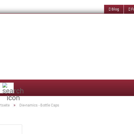
Blog
Fa
Suche...
»
rtseite
Die-namics - Bottle Caps