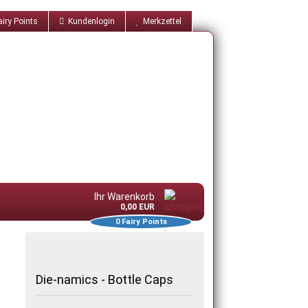
iry Points
Kundenlogin
Merkzettel
Ihr Warenkorb
0,00 EUR
0
Fairy Points
Die-namics - Bottle Caps