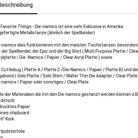
Beschreibung
Favorite Things - Die-namics ist eine sehr Exklusive in Amerika
efertigte Metallstanze (ähnlich der Spellbinder)
e-namics dies funktionieren mit den meisten Tischstanzen, besonder
 der Spellbinder, der Epic und der Big Shot ( Multi Purpose Platte / Clea
ylplatte / Die -Namics / Papier / Clear Acryl Platte ) sowie
 Cuttlebug ( Platte A / Platte C /Die-Namics / Papier / Platte B) und de
abond ( Solo Platte / Solo Shim / Wafer Thin Die Adapter / Clear Plate
-namics / Papier oder sonstiges / Clear Plate
te der Materialien die mit den Die-namics gestanzt werden können z.B
rdstock
drucktes Papier
nnes chipboard
6" Kork
z
tpolsterfolie
ie