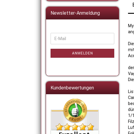
Newsletter-Anmeldung
My 
ang
WEITER
E-
ZUR
Di
Mail
NEWSLETTER-
mit
ANMELDUNG
ANMELDEN
Acr
der
Vag
Die
Kundenbewertungen
Lis
Ca
be
dü
1/1
Fil
Luf
Fol