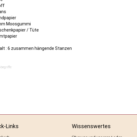
off
ans
ndpapier
mm Moosgummi
schenkpapier / Tüte
mtpapier
halt : 6 zusammen hängende Stanzen
begriffe:
ck-Links
Wissenswertes