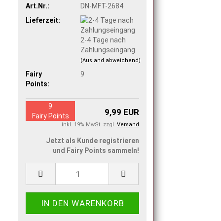
Art.Nr.:
DN-MFT-2684
Lieferzeit:
2-4 Tage nach
Zahlungseingang
(Ausland abweichend)
Fairy
9
Points:
9
9,99 EUR
Fairy Points
inkl. 19% MwSt. zzgl.
Versand
Jetzt als Kunde registrieren
und Fairy Points sammeln!