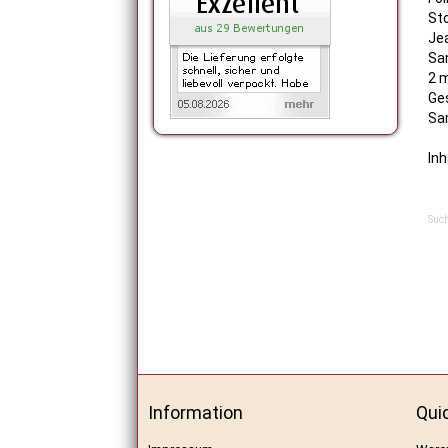
St
Je
Sa
2 
Ge
Sa
In
Such
Information
Qui