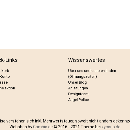
ck-Links
Wissenswertes
nkorb
Über uns und unseren Laden
 Konto
(Öffnungszeiten)
asse
Unser Blog
elaktion
Anleitungen
Designteam
Angel Police
eise verstehen sich inkl. Mehrwertsteuer, soweit nicht anders gekennz
Webshop by
Gambio.de
© 2016 - 2021 Theme bei
xycons.de