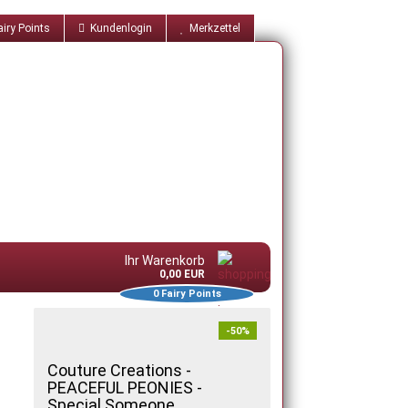
iry Points
Kundenlogin
Merkzettel
Ihr Warenkorb
0,00 EUR
0
Fairy Points
-50%
Couture Creations -
PEACEFUL PEONIES -
Special Someone