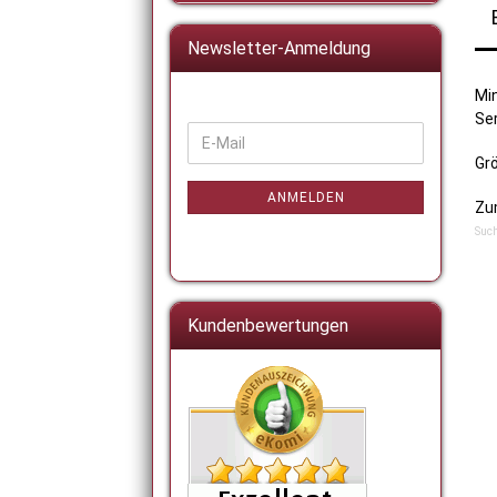
Newsletter-Anmeldung
Min
Ser
WEITER
E-
ZUR
Grö
Mail
NEWSLETTER-
ANMELDUNG
ANMELDEN
Zum
Such
Kundenbewertungen