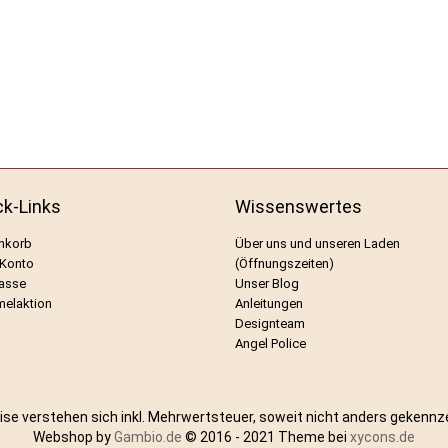
ck-Links
Wissenswertes
nkorb
Über uns und unseren Laden
 Konto
(Öffnungszeiten)
asse
Unser Blog
elaktion
Anleitungen
Designteam
Angel Police
eise verstehen sich inkl. Mehrwertsteuer, soweit nicht anders gekennz
Webshop by
Gambio.de
© 2016 - 2021 Theme bei
xycons.de