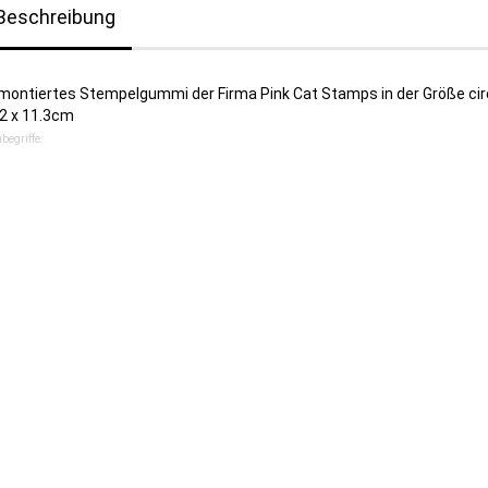
Beschreibung
montiertes Stempelgummi der Firma Pink Cat Stamps in der Größe circ
.2 x 11.3cm
begriffe: