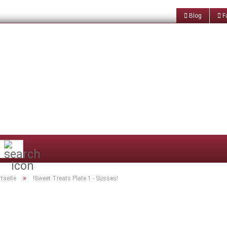
Blog
Fa
Suche...
»
rtseite
!Sweet Treats Plate 1 - Süsses!