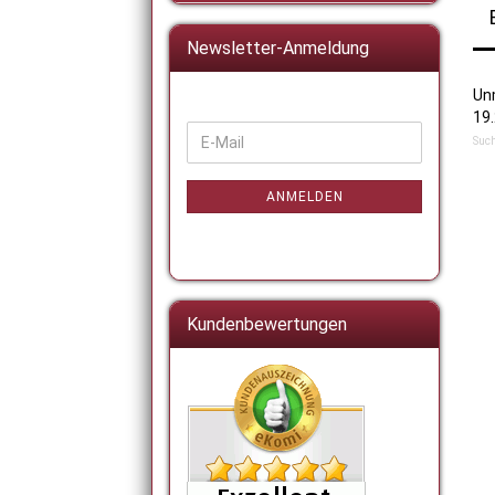
Newsletter-Anmeldung
Un
19
WEITER
E-
Such
ZUR
Mail
NEWSLETTER-
ANMELDUNG
ANMELDEN
Kundenbewertungen