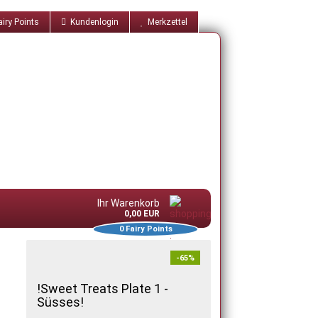
iry Points
Kundenlogin
Merkzettel
Ihr Warenkorb
0,00 EUR
0
Fairy Points
-65%
!Sweet Treats Plate 1 -
Süsses!