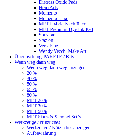
Distress Oxide Pads
Hero Arts
Memento
Memento Luxe
MFT Hybrid Nachfüller
MFT Premium Dye Ink Pad
Sonstige
Staz on
VersaFine
Wendy Vecchi Make Art
ÜberraschungsPAKETE / Kits
Wenn weg dann weg
Wenn weg dann weg anzeigen
20 %
30 %
50 %
65 %
80 %
MFT 20%
MFT 30%
MFT 50%
MFT Stanz & Stempel Set`s
Werkzeuge / Nützliches
Werkzeuge / Nützliches anzeigen
Aufbewahrung