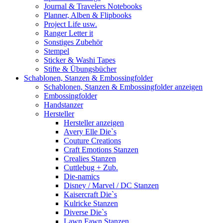
Journal & Travelers Notebooks
Planner, Alben & Flipbooks
Project Life usw.
Ranger Letter it
Sonstiges Zubehör
Stempel
Sticker & Washi Tapes
Stifte & Übungsbücher
Schablonen, Stanzen & Embossingfolder
Schablonen, Stanzen & Embossingfolder anzeigen
Embossingfolder
Handstanzer
Hersteller
Hersteller anzeigen
Avery Elle Die`s
Couture Creations
Craft Emotions Stanzen
Crealies Stanzen
Cuttlebug + Zub.
Die-namics
Disney / Marvel / DC Stanzen
Kaisercraft Die`s
Kulricke Stanzen
Diverse Die`s
Lawn Fawn Stanzen