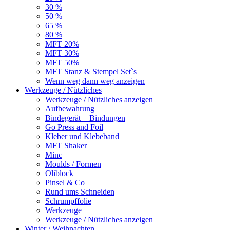
30 %
50 %
65 %
80 %
MFT 20%
MFT 30%
MFT 50%
MFT Stanz & Stempel Set`s
Wenn weg dann weg anzeigen
Werkzeuge / Nützliches
Werkzeuge / Nützliches anzeigen
Aufbewahrung
Bindegerät + Bindungen
Go Press and Foil
Kleber und Klebeband
MFT Shaker
Minc
Moulds / Formen
Oliblock
Pinsel & Co
Rund ums Schneiden
Schrumpffolie
Werkzeuge
Werkzeuge / Nützliches anzeigen
Winter / Weihnachten