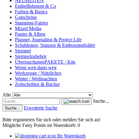
NEUHEITEN
Embellishment & Co
Farben & Basics
Gutscheine
Stamping-Fairies
Mixed Media
Papier & Alben
Planner, Journaling & Project Life
Schablonen, Stanzen & Embossingfolder
Stempel
Stempelzubehör
ÜberraschungsPAKETE / Kits
Wenn weg dann weg
Werkzeuge / Nützliches
Winter / Weihnachten
Zeitschriften & Bücher
Alle
Suche...
Erweiterte Suche
Suche...
Bitte registrieren Sie sich oder melden Sie sich an!
Mögliche Fairy Points im Warenkorb: 0
Ihr Warenkorb