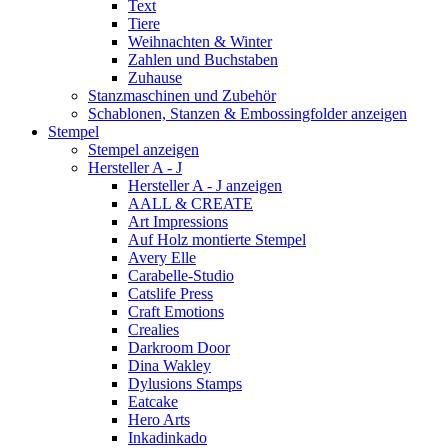
Text
Tiere
Weihnachten & Winter
Zahlen und Buchstaben
Zuhause
Stanzmaschinen und Zubehör
Schablonen, Stanzen & Embossingfolder anzeigen
Stempel
Stempel anzeigen
Hersteller A - J
Hersteller A - J anzeigen
AALL & CREATE
Art Impressions
Auf Holz montierte Stempel
Avery Elle
Carabelle-Studio
Catslife Press
Craft Emotions
Crealies
Darkroom Door
Dina Wakley
Dylusions Stamps
Eatcake
Hero Arts
Inkadinkado