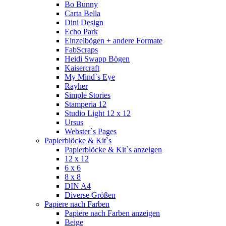
Bo Bunny
Carta Bella
Dini Design
Echo Park
Einzelbögen + andere Formate
FabScraps
Heidi Swapp Bögen
Kaisercraft
My Mind`s Eye
Rayher
Simple Stories
Stamperia 12
Studio Light 12 x 12
Ursus
Webster`s Pages
Papierblöcke & Kit`s
Papierblöcke & Kit`s anzeigen
12 x 12
6 x 6
8 x 8
DIN A4
Diverse Größen
Papiere nach Farben
Papiere nach Farben anzeigen
Beige