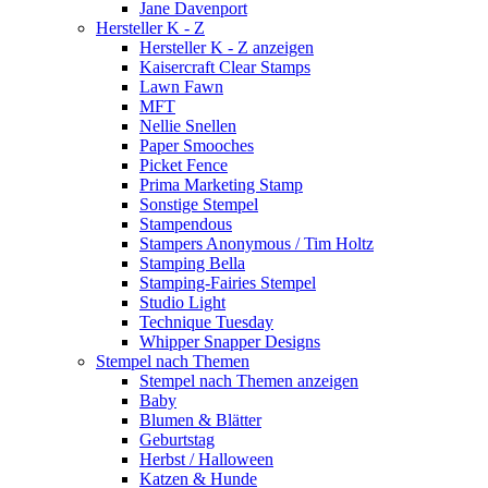
Jane Davenport
Hersteller K - Z
Hersteller K - Z anzeigen
Kaisercraft Clear Stamps
Lawn Fawn
MFT
Nellie Snellen
Paper Smooches
Picket Fence
Prima Marketing Stamp
Sonstige Stempel
Stampendous
Stampers Anonymous / Tim Holtz
Stamping Bella
Stamping-Fairies Stempel
Studio Light
Technique Tuesday
Whipper Snapper Designs
Stempel nach Themen
Stempel nach Themen anzeigen
Baby
Blumen & Blätter
Geburtstag
Herbst / Halloween
Katzen & Hunde