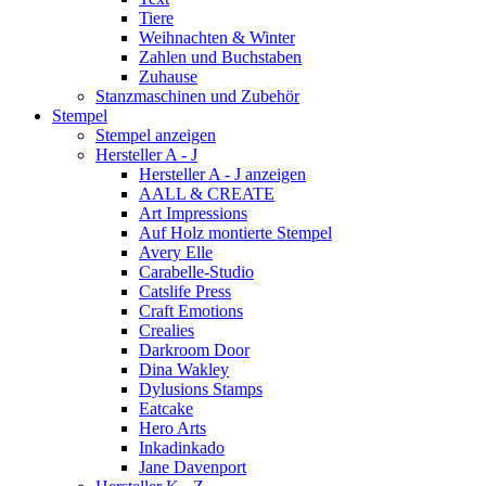
Tiere
Weihnachten & Winter
Zahlen und Buchstaben
Zuhause
Stanzmaschinen und Zubehör
Stempel
Stempel anzeigen
Hersteller A - J
Hersteller A - J anzeigen
AALL & CREATE
Art Impressions
Auf Holz montierte Stempel
Avery Elle
Carabelle-Studio
Catslife Press
Craft Emotions
Crealies
Darkroom Door
Dina Wakley
Dylusions Stamps
Eatcake
Hero Arts
Inkadinkado
Jane Davenport