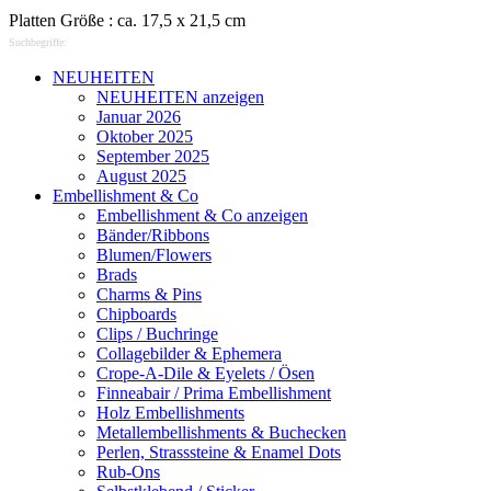
Platten Größe : ca. 17,5 x 21,5 cm
Suchbegriffe:
NEUHEITEN
NEUHEITEN anzeigen
Januar 2026
Oktober 2025
September 2025
August 2025
Embellishment & Co
Embellishment & Co anzeigen
Bänder/Ribbons
Blumen/Flowers
Brads
Charms & Pins
Chipboards
Clips / Buchringe
Collagebilder & Ephemera
Crope-A-Dile & Eyelets / Ösen
Finneabair / Prima Embellishment
Holz Embellishments
Metallembellishments & Buchecken
Perlen, Strasssteine & Enamel Dots
Rub-Ons