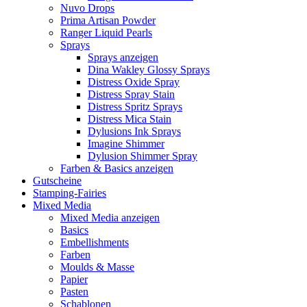
Nuvo Drops
Prima Artisan Powder
Ranger Liquid Pearls
Sprays
Sprays anzeigen
Dina Wakley Glossy Sprays
Distress Oxide Spray
Distress Spray Stain
Distress Spritz Sprays
Distress Mica Stain
Dylusions Ink Sprays
Imagine Shimmer
Dylusion Shimmer Spray
Farben & Basics anzeigen
Gutscheine
Stamping-Fairies
Mixed Media
Mixed Media anzeigen
Basics
Embellishments
Farben
Moulds & Masse
Papier
Pasten
Schablonen