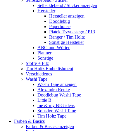
Selbstklebend / Sticker
Selbstklebend / Sticker anzeigen
Hersteller
Hersteller anzeigen
Doodlebug
Paperhouse
Piatek Trzynastego / P13
Ranger / Tim Holtz
Sonstige Hersteller
ABC und Wörter
Planner
Sonstige
Stoffe + Filz
Tim Holtz Embellishment
Verschiedenes
Washi Tape
Washi Tape anzeigen
Alexandra Renke
Doodlebug Washi Tape
Little B
me & my BIG ideas
Sonstige Washi Tape
Tim Holtz Tape
Farben & Basics
Farben & Basics anzeigen