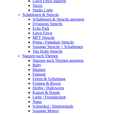
Lawn Fawn Stanzen
Sizzix
Studio Light
Schablonen & Stencils
Schablonen & Stencils anzeigen
Dylusions Stencils
Echo Park
Lawn Fawn
MFT Stencils
Prima / Finnabair Stencils
Sonstige Stencils + Schablonen
Tim Holtz Stencils
Stanzen nach Themen
Stanzen nach Themen anzeigen
Baby
Blumen
Fantasie
Feiern & Geburtstag
Formen & Boxen
Herbst / Halloween
Katzen & Hunde
Liebe / Freundschaft
Natur
Schnörkel / Hintergründe
Sonstige Motive