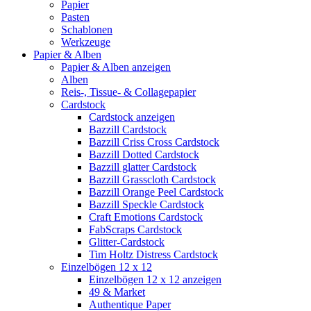
Papier
Pasten
Schablonen
Werkzeuge
Papier & Alben
Papier & Alben anzeigen
Alben
Reis-, Tissue- & Collagepapier
Cardstock
Cardstock anzeigen
Bazzill Cardstock
Bazzill Criss Cross Cardstock
Bazzill Dotted Cardstock
Bazzill glatter Cardstock
Bazzill Grasscloth Cardstock
Bazzill Orange Peel Cardstock
Bazzill Speckle Cardstock
Craft Emotions Cardstock
FabScraps Cardstock
Glitter-Cardstock
Tim Holtz Distress Cardstock
Einzelbögen 12 x 12
Einzelbögen 12 x 12 anzeigen
49 & Market
Authentique Paper