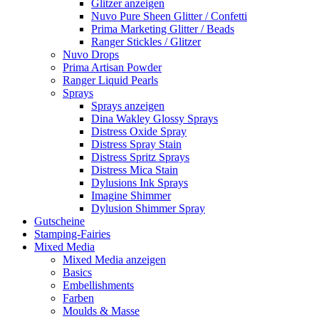
Glitzer anzeigen
Nuvo Pure Sheen Glitter / Confetti
Prima Marketing Glitter / Beads
Ranger Stickles / Glitzer
Nuvo Drops
Prima Artisan Powder
Ranger Liquid Pearls
Sprays
Sprays anzeigen
Dina Wakley Glossy Sprays
Distress Oxide Spray
Distress Spray Stain
Distress Spritz Sprays
Distress Mica Stain
Dylusions Ink Sprays
Imagine Shimmer
Dylusion Shimmer Spray
Gutscheine
Stamping-Fairies
Mixed Media
Mixed Media anzeigen
Basics
Embellishments
Farben
Moulds & Masse