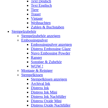
Text Deutsch
Text Englisch
Tiere
Trauer
Vintage
Weihnachten
Zahlen & Buchstaben
Stempelzubehör
Stempelzubehör anzeigen
Embossingpulver
Embossingpulver anzeigen
Distress Embossing Glaze
Nuvo Embossing Powder
Ranger
Sonstige & Zubehör
WOW !
Montage & Reiniger
Stempelkissen
Stempelkissen anzeigen
Archival Ink
Distress Ink
Distress Ink Mini
Distress Ink Nachfüller
Distress Oxide Mini
Distress Oxide Nachfüller