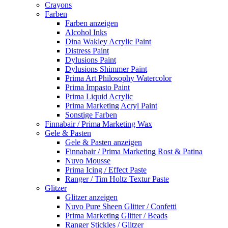
Crayons
Farben
Farben anzeigen
Alcohol Inks
Dina Wakley Acrylic Paint
Distress Paint
Dylusions Paint
Dylusions Shimmer Paint
Prima Art Philosophy Watercolor
Prima Impasto Paint
Prima Liquid Acrylic
Prima Marketing Acryl Paint
Sonstige Farben
Finnabair / Prima Marketing Wax
Gele & Pasten
Gele & Pasten anzeigen
Finnabair / Prima Marketing Rost & Patina
Nuvo Mousse
Prima Icing / Effect Paste
Ranger / Tim Holtz Textur Paste
Glitzer
Glitzer anzeigen
Nuvo Pure Sheen Glitter / Confetti
Prima Marketing Glitter / Beads
Ranger Stickles / Glitzer