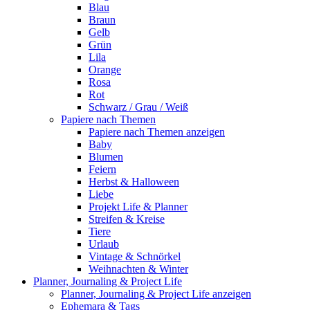
Blau
Braun
Gelb
Grün
Lila
Orange
Rosa
Rot
Schwarz / Grau / Weiß
Papiere nach Themen
Papiere nach Themen anzeigen
Baby
Blumen
Feiern
Herbst & Halloween
Liebe
Projekt Life & Planner
Streifen & Kreise
Tiere
Urlaub
Vintage & Schnörkel
Weihnachten & Winter
Planner, Journaling & Project Life
Planner, Journaling & Project Life anzeigen
Ephemara & Tags