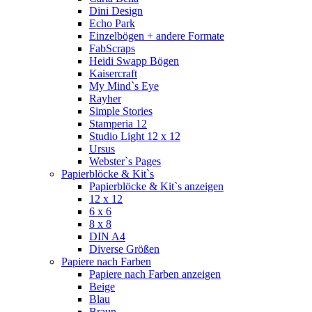
Dini Design
Echo Park
Einzelbögen + andere Formate
FabScraps
Heidi Swapp Bögen
Kaisercraft
My Mind`s Eye
Rayher
Simple Stories
Stamperia 12
Studio Light 12 x 12
Ursus
Webster`s Pages
Papierblöcke & Kit`s
Papierblöcke & Kit`s anzeigen
12 x 12
6 x 6
8 x 8
DIN A4
Diverse Größen
Papiere nach Farben
Papiere nach Farben anzeigen
Beige
Blau
Braun