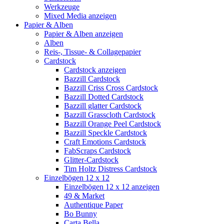
Werkzeuge
Mixed Media anzeigen
Papier & Alben
Papier & Alben anzeigen
Alben
Reis-, Tissue- & Collagepapier
Cardstock
Cardstock anzeigen
Bazzill Cardstock
Bazzill Criss Cross Cardstock
Bazzill Dotted Cardstock
Bazzill glatter Cardstock
Bazzill Grasscloth Cardstock
Bazzill Orange Peel Cardstock
Bazzill Speckle Cardstock
Craft Emotions Cardstock
FabScraps Cardstock
Glitter-Cardstock
Tim Holtz Distress Cardstock
Einzelbögen 12 x 12
Einzelbögen 12 x 12 anzeigen
49 & Market
Authentique Paper
Bo Bunny
Carta Bella