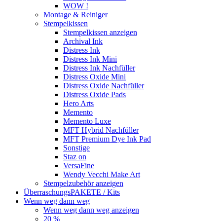
WOW !
Montage & Reiniger
Stempelkissen
Stempelkissen anzeigen
Archival Ink
Distress Ink
Distress Ink Mini
Distress Ink Nachfüller
Distress Oxide Mini
Distress Oxide Nachfüller
Distress Oxide Pads
Hero Arts
Memento
Memento Luxe
MFT Hybrid Nachfüller
MFT Premium Dye Ink Pad
Sonstige
Staz on
VersaFine
Wendy Vecchi Make Art
Stempelzubehör anzeigen
ÜberraschungsPAKETE / Kits
Wenn weg dann weg
Wenn weg dann weg anzeigen
20 %