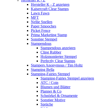
Hersteller K - Z
Hersteller K - Z anzeigen
Kaisercraft Clear Stamps
Lawn Fawn
MFT
Nellie Snellen
Paper Smooches
Picket Fence
Prima Marketing Stamp
Sonstige Stempel
Stampendous
Stampendous anzeigen
Cling Rubber
Holzmontierter Stempel
Perfectly Clear Stamps
Stampers Anonymous / Tim Holtz
Stamping Bella
Stamping-Fairies Stempel
Stamping-Fairies Stempel anzeigen
ATC / Coin
Blumen und Blätter
Planner & Co
Schnörkel & Ornamente
Sonstige Motive
Sprüche