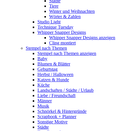
Städte
Tiere
Winter und Weihnachten
Wörter & Zahlen
Studio Light
Technique Tuesday
Whipper Snapper Designs
Whipper Snapper Designs anzeigen
Cling montiert
Stempel nach Themen
Stempel nach Themen anzeigen
Baby
Blumen & Blätter
Geburtstag
Herbst / Halloween
Katzen & Hunde
Küche
Landschaften / Städte / Urlaub
Liebe / Freundschaft
Männer
Musik
Schnörkel & Hintergründe
Scrapbook + Planner
Sonstige Motive
Städte