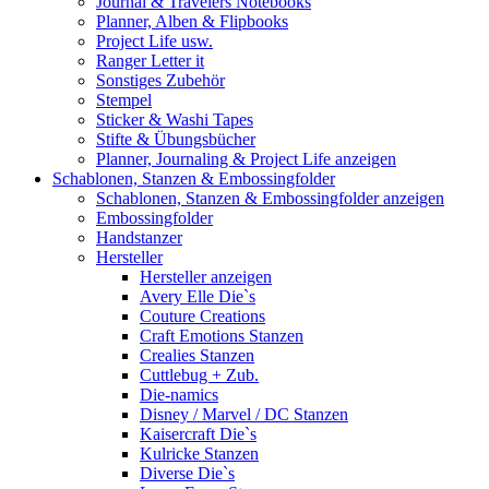
Journal & Travelers Notebooks
Planner, Alben & Flipbooks
Project Life usw.
Ranger Letter it
Sonstiges Zubehör
Stempel
Sticker & Washi Tapes
Stifte & Übungsbücher
Planner, Journaling & Project Life anzeigen
Schablonen, Stanzen & Embossingfolder
Schablonen, Stanzen & Embossingfolder anzeigen
Embossingfolder
Handstanzer
Hersteller
Hersteller anzeigen
Avery Elle Die`s
Couture Creations
Craft Emotions Stanzen
Crealies Stanzen
Cuttlebug + Zub.
Die-namics
Disney / Marvel / DC Stanzen
Kaisercraft Die`s
Kulricke Stanzen
Diverse Die`s