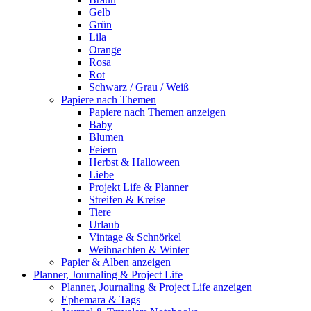
Gelb
Grün
Lila
Orange
Rosa
Rot
Schwarz / Grau / Weiß
Papiere nach Themen
Papiere nach Themen anzeigen
Baby
Blumen
Feiern
Herbst & Halloween
Liebe
Projekt Life & Planner
Streifen & Kreise
Tiere
Urlaub
Vintage & Schnörkel
Weihnachten & Winter
Papier & Alben anzeigen
Planner, Journaling & Project Life
Planner, Journaling & Project Life anzeigen
Ephemara & Tags