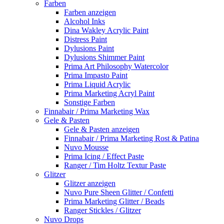
Farben
Farben anzeigen
Alcohol Inks
Dina Wakley Acrylic Paint
Distress Paint
Dylusions Paint
Dylusions Shimmer Paint
Prima Art Philosophy Watercolor
Prima Impasto Paint
Prima Liquid Acrylic
Prima Marketing Acryl Paint
Sonstige Farben
Finnabair / Prima Marketing Wax
Gele & Pasten
Gele & Pasten anzeigen
Finnabair / Prima Marketing Rost & Patina
Nuvo Mousse
Prima Icing / Effect Paste
Ranger / Tim Holtz Textur Paste
Glitzer
Glitzer anzeigen
Nuvo Pure Sheen Glitter / Confetti
Prima Marketing Glitter / Beads
Ranger Stickles / Glitzer
Nuvo Drops