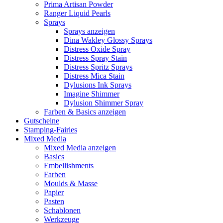
Prima Artisan Powder
Ranger Liquid Pearls
Sprays
Sprays anzeigen
Dina Wakley Glossy Sprays
Distress Oxide Spray
Distress Spray Stain
Distress Spritz Sprays
Distress Mica Stain
Dylusions Ink Sprays
Imagine Shimmer
Dylusion Shimmer Spray
Farben & Basics anzeigen
Gutscheine
Stamping-Fairies
Mixed Media
Mixed Media anzeigen
Basics
Embellishments
Farben
Moulds & Masse
Papier
Pasten
Schablonen
Werkzeuge