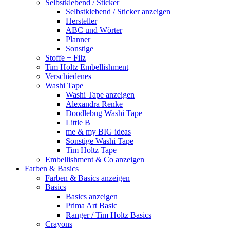
Selbstklebend / Sticker
Selbstklebend / Sticker anzeigen
Hersteller
ABC und Wörter
Planner
Sonstige
Stoffe + Filz
Tim Holtz Embellishment
Verschiedenes
Washi Tape
Washi Tape anzeigen
Alexandra Renke
Doodlebug Washi Tape
Little B
me & my BIG ideas
Sonstige Washi Tape
Tim Holtz Tape
Embellishment & Co anzeigen
Farben & Basics
Farben & Basics anzeigen
Basics
Basics anzeigen
Prima Art Basic
Ranger / Tim Holtz Basics
Crayons