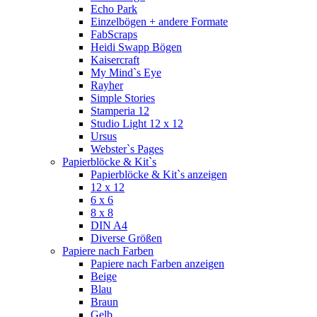
Echo Park
Einzelbögen + andere Formate
FabScraps
Heidi Swapp Bögen
Kaisercraft
My Mind`s Eye
Rayher
Simple Stories
Stamperia 12
Studio Light 12 x 12
Ursus
Webster`s Pages
Papierblöcke & Kit`s
Papierblöcke & Kit`s anzeigen
12 x 12
6 x 6
8 x 8
DIN A4
Diverse Größen
Papiere nach Farben
Papiere nach Farben anzeigen
Beige
Blau
Braun
Gelb