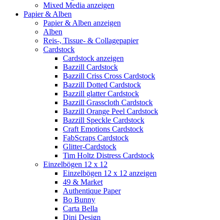
Mixed Media anzeigen
Papier & Alben
Papier & Alben anzeigen
Alben
Reis-, Tissue- & Collagepapier
Cardstock
Cardstock anzeigen
Bazzill Cardstock
Bazzill Criss Cross Cardstock
Bazzill Dotted Cardstock
Bazzill glatter Cardstock
Bazzill Grasscloth Cardstock
Bazzill Orange Peel Cardstock
Bazzill Speckle Cardstock
Craft Emotions Cardstock
FabScraps Cardstock
Glitter-Cardstock
Tim Holtz Distress Cardstock
Einzelbögen 12 x 12
Einzelbögen 12 x 12 anzeigen
49 & Market
Authentique Paper
Bo Bunny
Carta Bella
Dini Design