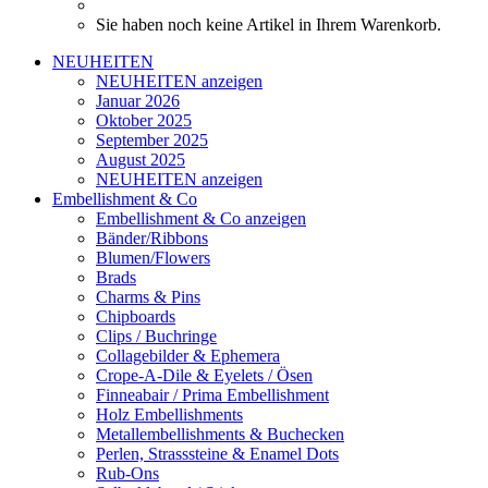
Sie haben noch keine Artikel in Ihrem Warenkorb.
NEUHEITEN
NEUHEITEN anzeigen
Januar 2026
Oktober 2025
September 2025
August 2025
NEUHEITEN anzeigen
Embellishment & Co
Embellishment & Co anzeigen
Bänder/Ribbons
Blumen/Flowers
Brads
Charms & Pins
Chipboards
Clips / Buchringe
Collagebilder & Ephemera
Crope-A-Dile & Eyelets / Ösen
Finneabair / Prima Embellishment
Holz Embellishments
Metallembellishments & Buchecken
Perlen, Strasssteine & Enamel Dots
Rub-Ons