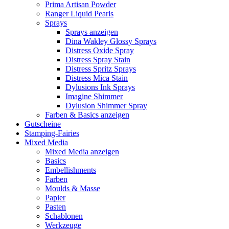
Prima Artisan Powder
Ranger Liquid Pearls
Sprays
Sprays anzeigen
Dina Wakley Glossy Sprays
Distress Oxide Spray
Distress Spray Stain
Distress Spritz Sprays
Distress Mica Stain
Dylusions Ink Sprays
Imagine Shimmer
Dylusion Shimmer Spray
Farben & Basics anzeigen
Gutscheine
Stamping-Fairies
Mixed Media
Mixed Media anzeigen
Basics
Embellishments
Farben
Moulds & Masse
Papier
Pasten
Schablonen
Werkzeuge