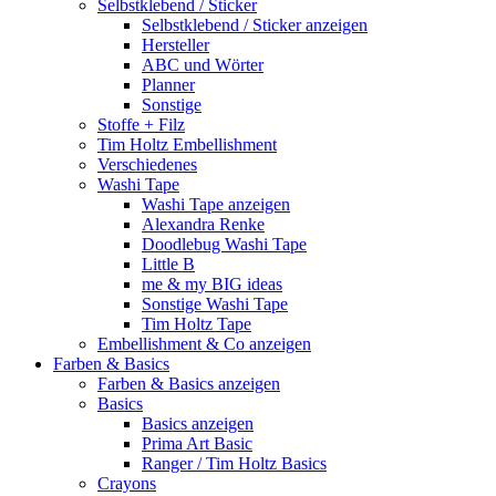
Selbstklebend / Sticker
Selbstklebend / Sticker anzeigen
Hersteller
ABC und Wörter
Planner
Sonstige
Stoffe + Filz
Tim Holtz Embellishment
Verschiedenes
Washi Tape
Washi Tape anzeigen
Alexandra Renke
Doodlebug Washi Tape
Little B
me & my BIG ideas
Sonstige Washi Tape
Tim Holtz Tape
Embellishment & Co anzeigen
Farben & Basics
Farben & Basics anzeigen
Basics
Basics anzeigen
Prima Art Basic
Ranger / Tim Holtz Basics
Crayons