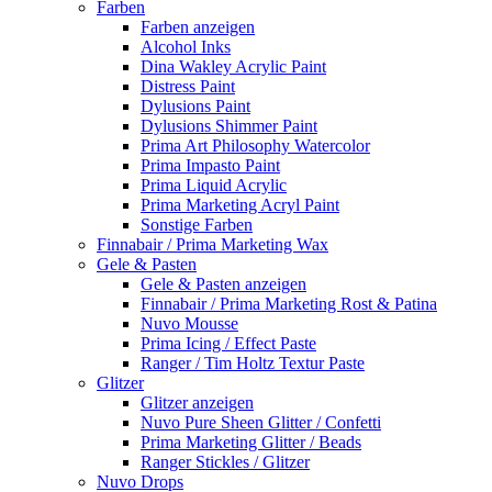
Farben
Farben anzeigen
Alcohol Inks
Dina Wakley Acrylic Paint
Distress Paint
Dylusions Paint
Dylusions Shimmer Paint
Prima Art Philosophy Watercolor
Prima Impasto Paint
Prima Liquid Acrylic
Prima Marketing Acryl Paint
Sonstige Farben
Finnabair / Prima Marketing Wax
Gele & Pasten
Gele & Pasten anzeigen
Finnabair / Prima Marketing Rost & Patina
Nuvo Mousse
Prima Icing / Effect Paste
Ranger / Tim Holtz Textur Paste
Glitzer
Glitzer anzeigen
Nuvo Pure Sheen Glitter / Confetti
Prima Marketing Glitter / Beads
Ranger Stickles / Glitzer
Nuvo Drops