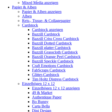
Mixed Media anzeigen
Papier & Alben
Papier & Alben anzeigen
Alben
Reis-, Tissue- & Collagepapier
Cardstock
Cardstock anzeigen
Bazzill Cardstock
Bazzill Criss Cross Cardstock
Bazzill Dotted Cardstock
Bazzill glatter Cardstock
Bazzill Grasscloth Cardstock
Bazzill Orange Peel Cardstock
Bazzill Speckle Cardstock
Craft Emotions Cardstock
FabScraps Cardstock
Glitter-Cardstock
Tim Holtz Distress Cardstock
Einzelbögen 12 x 12
Einzelbögen 12 x 12 anzeigen
49 & Market
Authentique Paper
Bo Bunny
Carta Bella
Dini Design