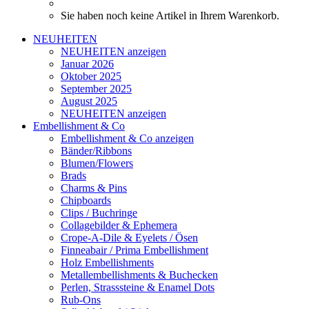
Sie haben noch keine Artikel in Ihrem Warenkorb.
NEUHEITEN
NEUHEITEN anzeigen
Januar 2026
Oktober 2025
September 2025
August 2025
NEUHEITEN anzeigen
Embellishment & Co
Embellishment & Co anzeigen
Bänder/Ribbons
Blumen/Flowers
Brads
Charms & Pins
Chipboards
Clips / Buchringe
Collagebilder & Ephemera
Crope-A-Dile & Eyelets / Ösen
Finneabair / Prima Embellishment
Holz Embellishments
Metallembellishments & Buchecken
Perlen, Strasssteine & Enamel Dots
Rub-Ons