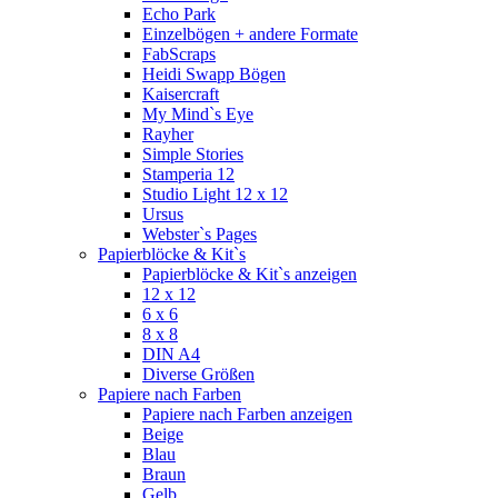
Echo Park
Einzelbögen + andere Formate
FabScraps
Heidi Swapp Bögen
Kaisercraft
My Mind`s Eye
Rayher
Simple Stories
Stamperia 12
Studio Light 12 x 12
Ursus
Webster`s Pages
Papierblöcke & Kit`s
Papierblöcke & Kit`s anzeigen
12 x 12
6 x 6
8 x 8
DIN A4
Diverse Größen
Papiere nach Farben
Papiere nach Farben anzeigen
Beige
Blau
Braun
Gelb