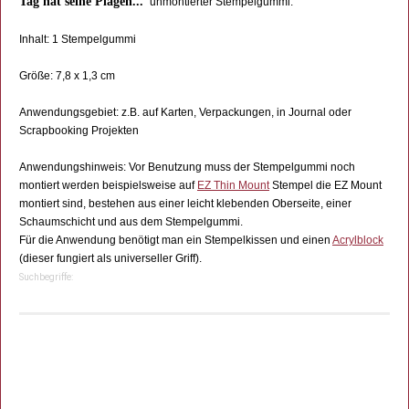
Tag hat seine Plagen...
“ unmontierter Stempelgummi.
Inhalt: 1 Stempelgummi
Größe: 7,8 x 1,3 cm
Anwendungsgebiet: z.B. auf Karten, Verpackungen, in Journal oder
Scrapbooking Projekten
Anwendungshinweis: Vor Benutzung muss der Stempelgummi noch
montiert werden beispielsweise auf
EZ Thin Mount
Stempel die EZ Mount
montiert sind, bestehen aus einer leicht klebenden Oberseite, einer
Schaumschicht und aus dem Stempelgummi.
Für die Anwendung benötigt man ein Stempelkissen und einen
Acrylblock
(dieser fungiert als universeller Griff).
Suchbegriffe: