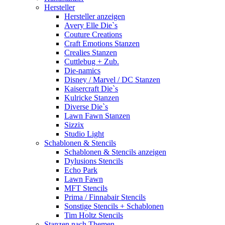
Hersteller
Hersteller anzeigen
Avery Elle Die`s
Couture Creations
Craft Emotions Stanzen
Crealies Stanzen
Cuttlebug + Zub.
Die-namics
Disney / Marvel / DC Stanzen
Kaisercraft Die`s
Kulricke Stanzen
Diverse Die`s
Lawn Fawn Stanzen
Sizzix
Studio Light
Schablonen & Stencils
Schablonen & Stencils anzeigen
Dylusions Stencils
Echo Park
Lawn Fawn
MFT Stencils
Prima / Finnabair Stencils
Sonstige Stencils + Schablonen
Tim Holtz Stencils
Stanzen nach Themen