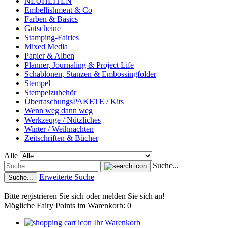
NEUHEITEN
Embellishment & Co
Farben & Basics
Gutscheine
Stamping-Fairies
Mixed Media
Papier & Alben
Planner, Journaling & Project Life
Schablonen, Stanzen & Embossingfolder
Stempel
Stempelzubehör
ÜberraschungsPAKETE / Kits
Wenn weg dann weg
Werkzeuge / Nützliches
Winter / Weihnachten
Zeitschriften & Bücher
Alle
Suche...
Erweiterte Suche
Suche...
Bitte registrieren Sie sich oder melden Sie sich an!
Mögliche Fairy Points im Warenkorb: 0
Ihr Warenkorb