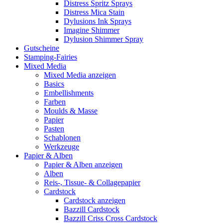
Distress Spritz Sprays
Distress Mica Stain
Dylusions Ink Sprays
Imagine Shimmer
Dylusion Shimmer Spray
Gutscheine
Stamping-Fairies
Mixed Media
Mixed Media anzeigen
Basics
Embellishments
Farben
Moulds & Masse
Papier
Pasten
Schablonen
Werkzeuge
Papier & Alben
Papier & Alben anzeigen
Alben
Reis-, Tissue- & Collagepapier
Cardstock
Cardstock anzeigen
Bazzill Cardstock
Bazzill Criss Cross Cardstock