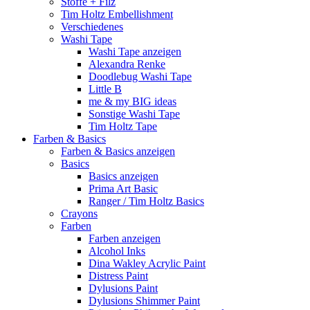
Stoffe + Filz
Tim Holtz Embellishment
Verschiedenes
Washi Tape
Washi Tape anzeigen
Alexandra Renke
Doodlebug Washi Tape
Little B
me & my BIG ideas
Sonstige Washi Tape
Tim Holtz Tape
Farben & Basics
Farben & Basics anzeigen
Basics
Basics anzeigen
Prima Art Basic
Ranger / Tim Holtz Basics
Crayons
Farben
Farben anzeigen
Alcohol Inks
Dina Wakley Acrylic Paint
Distress Paint
Dylusions Paint
Dylusions Shimmer Paint