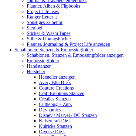
Journal & Travelers Notebooks
Planner, Alben & Flipbooks
Project Life usw.
Ranger Letter it
Sonstiges Zubehör
Stempel
Sticker & Washi Tapes
Stifte & Übungsbücher
Planner, Journaling & Project Life anzeigen
Schablonen, Stanzen & Embossingfolder
Schablonen, Stanzen & Embossingfolder anzeigen
Embossingfolder
Handstanzer
Hersteller
Hersteller anzeigen
Avery Elle Die`s
Couture Creations
Craft Emotions Stanzen
Crealies Stanzen
Cuttlebug + Zub.
Die-namics
Disney / Marvel / DC Stanzen
Kaisercraft Die`s
Kulricke Stanzen
Diverse Die`s