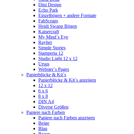
Dini Design
Echo Park
Einzelbögen + andere Formate
FabScraps
Heidi Swapp Bögen
Kaisercraft
My Mind`s Eye
Rayher
Simple Stories
Stamperia 12
Studio Light 12 x 12
Ursus
Webster`s Pages
Papierblöcke & Kit`s
Papierblöcke & Kit`s anzeigen
12 x 12
6 x 6
8 x 8
DIN A4
Diverse Größen
Papiere nach Farben
Papiere nach Farben anzeigen
Beige
Blau
Braun