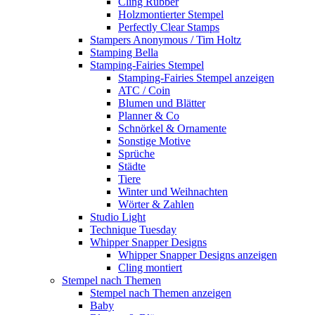
Cling Rubber
Holzmontierter Stempel
Perfectly Clear Stamps
Stampers Anonymous / Tim Holtz
Stamping Bella
Stamping-Fairies Stempel
Stamping-Fairies Stempel anzeigen
ATC / Coin
Blumen und Blätter
Planner & Co
Schnörkel & Ornamente
Sonstige Motive
Sprüche
Städte
Tiere
Winter und Weihnachten
Wörter & Zahlen
Studio Light
Technique Tuesday
Whipper Snapper Designs
Whipper Snapper Designs anzeigen
Cling montiert
Stempel nach Themen
Stempel nach Themen anzeigen
Baby