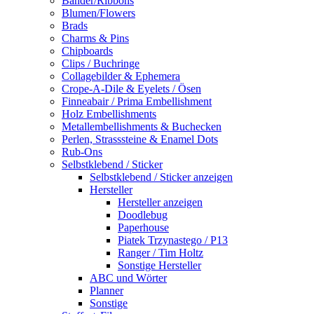
Bänder/Ribbons
Blumen/Flowers
Brads
Charms & Pins
Chipboards
Clips / Buchringe
Collagebilder & Ephemera
Crope-A-Dile & Eyelets / Ösen
Finneabair / Prima Embellishment
Holz Embellishments
Metallembellishments & Buchecken
Perlen, Strasssteine & Enamel Dots
Rub-Ons
Selbstklebend / Sticker
Selbstklebend / Sticker anzeigen
Hersteller
Hersteller anzeigen
Doodlebug
Paperhouse
Piatek Trzynastego / P13
Ranger / Tim Holtz
Sonstige Hersteller
ABC und Wörter
Planner
Sonstige