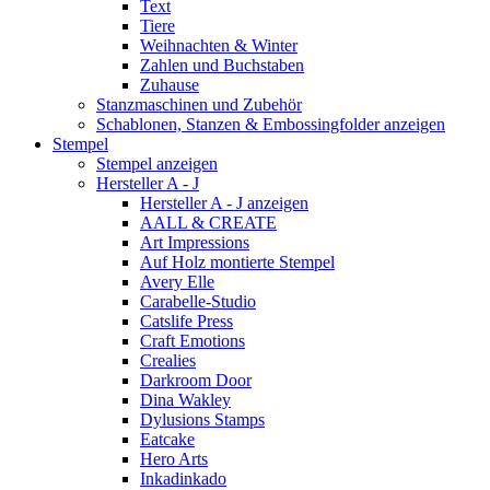
Text
Tiere
Weihnachten & Winter
Zahlen und Buchstaben
Zuhause
Stanzmaschinen und Zubehör
Schablonen, Stanzen & Embossingfolder anzeigen
Stempel
Stempel anzeigen
Hersteller A - J
Hersteller A - J anzeigen
AALL & CREATE
Art Impressions
Auf Holz montierte Stempel
Avery Elle
Carabelle-Studio
Catslife Press
Craft Emotions
Crealies
Darkroom Door
Dina Wakley
Dylusions Stamps
Eatcake
Hero Arts
Inkadinkado