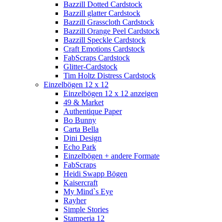
Bazzill Dotted Cardstock
Bazzill glatter Cardstock
Bazzill Grasscloth Cardstock
Bazzill Orange Peel Cardstock
Bazzill Speckle Cardstock
Craft Emotions Cardstock
FabScraps Cardstock
Glitter-Cardstock
Tim Holtz Distress Cardstock
Einzelbögen 12 x 12
Einzelbögen 12 x 12 anzeigen
49 & Market
Authentique Paper
Bo Bunny
Carta Bella
Dini Design
Echo Park
Einzelbögen + andere Formate
FabScraps
Heidi Swapp Bögen
Kaisercraft
My Mind`s Eye
Rayher
Simple Stories
Stamperia 12