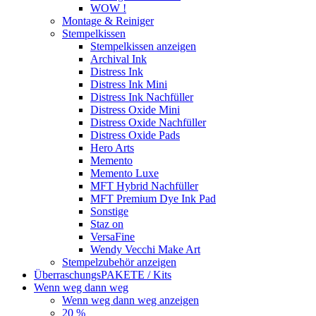
WOW !
Montage & Reiniger
Stempelkissen
Stempelkissen anzeigen
Archival Ink
Distress Ink
Distress Ink Mini
Distress Ink Nachfüller
Distress Oxide Mini
Distress Oxide Nachfüller
Distress Oxide Pads
Hero Arts
Memento
Memento Luxe
MFT Hybrid Nachfüller
MFT Premium Dye Ink Pad
Sonstige
Staz on
VersaFine
Wendy Vecchi Make Art
Stempelzubehör anzeigen
ÜberraschungsPAKETE / Kits
Wenn weg dann weg
Wenn weg dann weg anzeigen
20 %