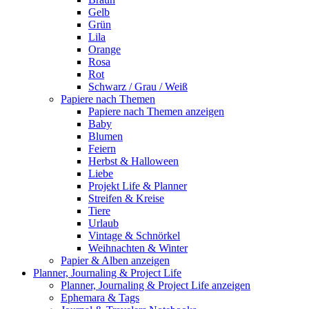
Gelb
Grün
Lila
Orange
Rosa
Rot
Schwarz / Grau / Weiß
Papiere nach Themen
Papiere nach Themen anzeigen
Baby
Blumen
Feiern
Herbst & Halloween
Liebe
Projekt Life & Planner
Streifen & Kreise
Tiere
Urlaub
Vintage & Schnörkel
Weihnachten & Winter
Papier & Alben anzeigen
Planner, Journaling & Project Life
Planner, Journaling & Project Life anzeigen
Ephemara & Tags