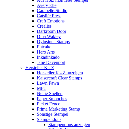
Auf Holz montierte Stempel
Avery Elle
Carabelle-Studio
Catslife Press
Craft Emotions
Crealies
Darkroom Door
Dina Wakley
Dylusions Stamps
Eatcake
Hero Arts
Inkadinkado
Jane Davenport
Hersteller K - Z
Hersteller K - Z anzeigen
Kaisercraft Clear Stamps
Lawn Fawn
MFT
Nellie Snellen
Paper Smooches
Picket Fence
Prima Marketing Stamp
Sonstige Stempel
Stampendous
Stampendous anzeigen