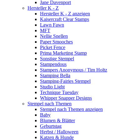
Jane Davenport
Hersteller K - Z
Hersteller K - Z anzeigen
Kaisercraft Clear Stamps
Lawn Fawn
MFT
Nellie Snellen
Paper Smooches
Picket Fence
Prima Marketing Stamp
Sonstige Stempel
Stampendous
Stampers Anonymous / Tim Holtz
Stamping Bella
Stamping-Fairies Stempel
Studio Light
Technique Tuesday
Whipper Snapper Designs
Stempel nach Themen
Stempel nach Themen anzeigen
Baby
Blumen & Blätter
Geburtstag
Herbst / Halloween
Katzen & Hunde