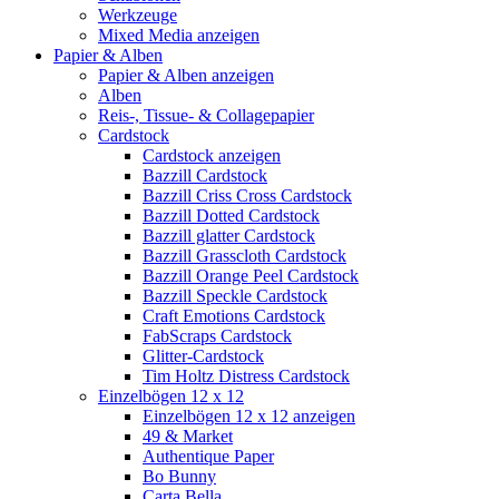
Werkzeuge
Mixed Media anzeigen
Papier & Alben
Papier & Alben anzeigen
Alben
Reis-, Tissue- & Collagepapier
Cardstock
Cardstock anzeigen
Bazzill Cardstock
Bazzill Criss Cross Cardstock
Bazzill Dotted Cardstock
Bazzill glatter Cardstock
Bazzill Grasscloth Cardstock
Bazzill Orange Peel Cardstock
Bazzill Speckle Cardstock
Craft Emotions Cardstock
FabScraps Cardstock
Glitter-Cardstock
Tim Holtz Distress Cardstock
Einzelbögen 12 x 12
Einzelbögen 12 x 12 anzeigen
49 & Market
Authentique Paper
Bo Bunny
Carta Bella