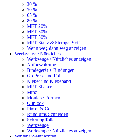
30 %
50 %
65 %
80 %
MFT 20%
MFT 30%
MFT 50%
MFT Stanz & Stempel Set`s
Wenn weg dann weg anzeigen
Werkzeuge / Nützliches
Werkzeuge / Nützliches anzeigen
Aufbewahrung
Bindegerät + Bindungen
Go Press and Foil
Kleber und Klebeband
MFT Shaker
Minc
Moulds / Formen
Oliblock
Pinsel & Co
Rund ums Schneiden
Schrumpffolie
Werkzeuge
Werkzeuge / Nützliches anzeigen
Winter / Weihnachten