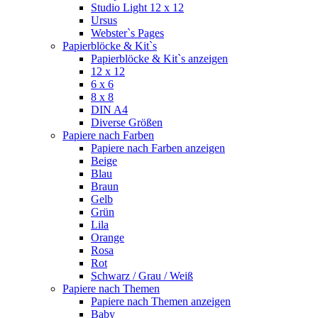
Studio Light 12 x 12
Ursus
Webster`s Pages
Papierblöcke & Kit`s
Papierblöcke & Kit`s anzeigen
12 x 12
6 x 6
8 x 8
DIN A4
Diverse Größen
Papiere nach Farben
Papiere nach Farben anzeigen
Beige
Blau
Braun
Gelb
Grün
Lila
Orange
Rosa
Rot
Schwarz / Grau / Weiß
Papiere nach Themen
Papiere nach Themen anzeigen
Baby