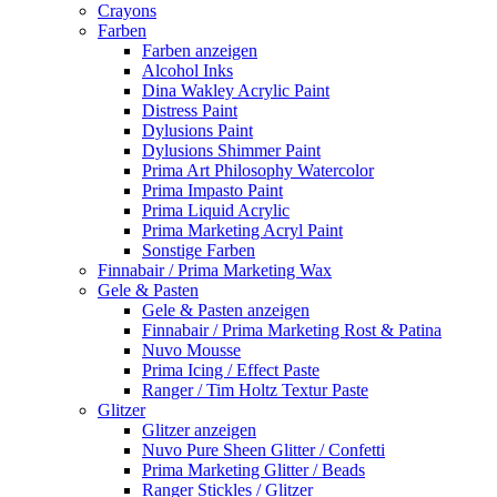
Crayons
Farben
Farben anzeigen
Alcohol Inks
Dina Wakley Acrylic Paint
Distress Paint
Dylusions Paint
Dylusions Shimmer Paint
Prima Art Philosophy Watercolor
Prima Impasto Paint
Prima Liquid Acrylic
Prima Marketing Acryl Paint
Sonstige Farben
Finnabair / Prima Marketing Wax
Gele & Pasten
Gele & Pasten anzeigen
Finnabair / Prima Marketing Rost & Patina
Nuvo Mousse
Prima Icing / Effect Paste
Ranger / Tim Holtz Textur Paste
Glitzer
Glitzer anzeigen
Nuvo Pure Sheen Glitter / Confetti
Prima Marketing Glitter / Beads
Ranger Stickles / Glitzer