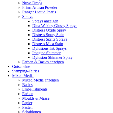
Nuvo Drops
Prima Artisan Powder
Ranger Liquid Pearls
Sprays
Sprays anzeigen
Dina Wakley Glossy Sprays
Distress Oxide Spray
Distress Spray Stain
Distress Spritz Sprays
Distress Mica Stain
Dylusions Ink Sprays
Imagine Shimmer
Dylusion Shimmer Spray
Farben & Basics anzeigen
Gutscheine
Stamping-Fairies
Mixed Media
Mixed Media anzeigen
Basics
Embellishments
Farben
Moulds & Masse
Papier
Pasten
Schablonen