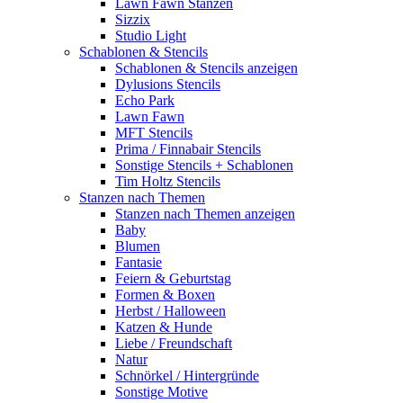
Lawn Fawn Stanzen
Sizzix
Studio Light
Schablonen & Stencils
Schablonen & Stencils anzeigen
Dylusions Stencils
Echo Park
Lawn Fawn
MFT Stencils
Prima / Finnabair Stencils
Sonstige Stencils + Schablonen
Tim Holtz Stencils
Stanzen nach Themen
Stanzen nach Themen anzeigen
Baby
Blumen
Fantasie
Feiern & Geburtstag
Formen & Boxen
Herbst / Halloween
Katzen & Hunde
Liebe / Freundschaft
Natur
Schnörkel / Hintergründe
Sonstige Motive