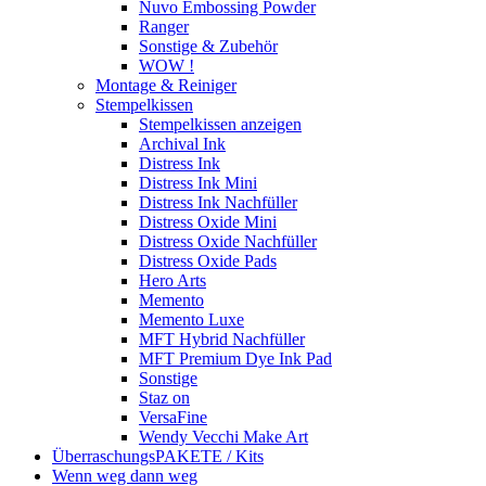
Nuvo Embossing Powder
Ranger
Sonstige & Zubehör
WOW !
Montage & Reiniger
Stempelkissen
Stempelkissen anzeigen
Archival Ink
Distress Ink
Distress Ink Mini
Distress Ink Nachfüller
Distress Oxide Mini
Distress Oxide Nachfüller
Distress Oxide Pads
Hero Arts
Memento
Memento Luxe
MFT Hybrid Nachfüller
MFT Premium Dye Ink Pad
Sonstige
Staz on
VersaFine
Wendy Vecchi Make Art
ÜberraschungsPAKETE / Kits
Wenn weg dann weg