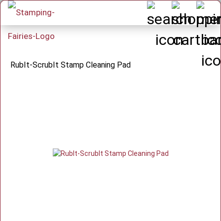
RubIt-ScrubIt Stamp Cleaning Pad