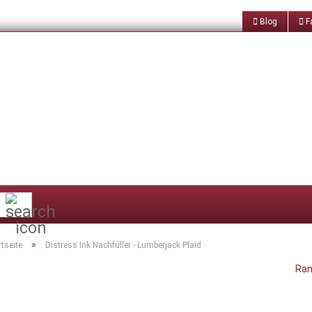
Blog
Fa
Suche...
»
rtseite
Distress Ink Nachfüller - Lumberjack Plaid
Ran