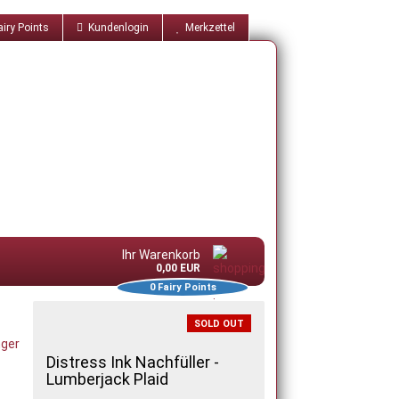
iry Points
Kundenlogin
Merkzettel
Ihr Warenkorb
0,00 EUR
0
Fairy Points
SOLD OUT
ger
Distress Ink Nachfüller -
Lumberjack Plaid