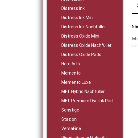
Distress Ink
Distress Ink Mini
Nac
Distress Ink Nachfüller
Distress Oxide Mini
Inh
Distress Oxide Nachfüller
Such
Distress Oxide Pads
Hero Arts
Memento
Memento Luxe
MFT Hybrid Nachfüller
MFT Premium Dye Ink Pad
Sonstige
Staz on
VersaFine
Wendy Vecchi Make Art