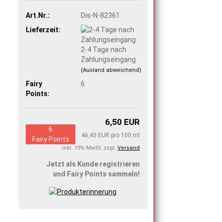
Art.Nr.:
Dis-N-82361
Lieferzeit:
2-4 Tage nach
Zahlungseingang
(Ausland abweichend)
Fairy
6
Points:
6,50 EUR
6
46,43 EUR pro 100 ml
Fairy Points
inkl. 19% MwSt. zzgl.
Versand
Jetzt als Kunde registrieren
und Fairy Points sammeln!