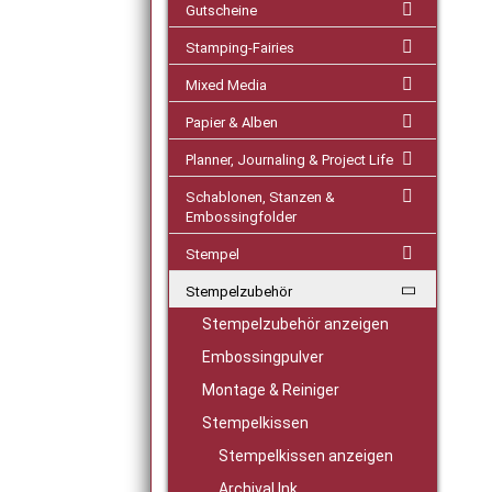
Gutscheine
Stamping-Fairies
Mixed Media
Papier & Alben
Planner, Journaling & Project Life
Schablonen, Stanzen &
Embossingfolder
Stempel
Stempelzubehör
Stempelzubehör anzeigen
Embossingpulver
Montage & Reiniger
Stempelkissen
Stempelkissen anzeigen
Archival Ink