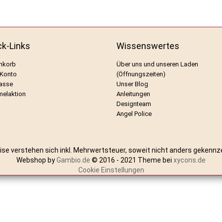
ck-Links
Wissenswertes
nkorb
Über uns und unseren Laden
 Konto
(Öffnungszeiten)
asse
Unser Blog
elaktion
Anleitungen
Designteam
Angel Police
eise verstehen sich inkl. Mehrwertsteuer, soweit nicht anders gekennz
Webshop by
Gambio.de
© 2016 - 2021 Theme bei
xycons.de
Cookie Einstellungen