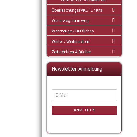
ÜberraschungsPAKETE / Kits
Wenn weg dann weg
Werkzeuge / Nützliches
Winter / Weihnachten
Zeitschriften & Bücher
Newsletter-Anmeldung
WEITER
E-
ZUR
Mail
NEWSLETTER-
ANMELDUNG
ANMELDEN