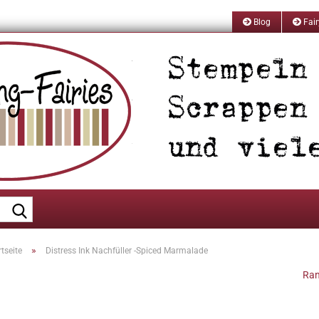
Blog
Fair
Suche...
»
rtseite
Distress Ink Nachfüller -Spiced Marmalade
Ran