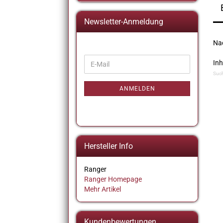
Newsletter-Anmeldung
Nac
WEITER
Inh
E-
ZUR
Mail
Such
NEWSLETTER-
ANMELDUNG
ANMELDEN
Hersteller Info
Ranger
Ranger Homepage
Mehr Artikel
Kundenbewertungen