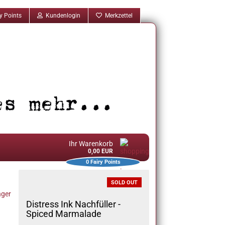
y Points
Kundenlogin
Merkzettel
Ihr Warenkorb
0,00 EUR
0
Fairy Points
SOLD OUT
ger
Distress Ink Nachfüller -
Spiced Marmalade