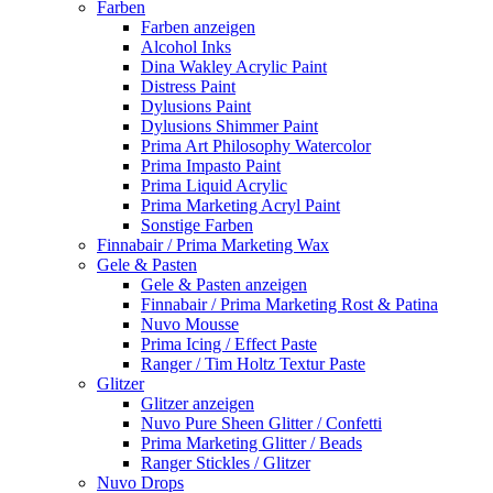
Farben
Farben anzeigen
Alcohol Inks
Dina Wakley Acrylic Paint
Distress Paint
Dylusions Paint
Dylusions Shimmer Paint
Prima Art Philosophy Watercolor
Prima Impasto Paint
Prima Liquid Acrylic
Prima Marketing Acryl Paint
Sonstige Farben
Finnabair / Prima Marketing Wax
Gele & Pasten
Gele & Pasten anzeigen
Finnabair / Prima Marketing Rost & Patina
Nuvo Mousse
Prima Icing / Effect Paste
Ranger / Tim Holtz Textur Paste
Glitzer
Glitzer anzeigen
Nuvo Pure Sheen Glitter / Confetti
Prima Marketing Glitter / Beads
Ranger Stickles / Glitzer
Nuvo Drops