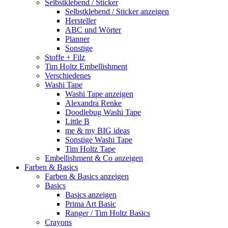
Selbstklebend / Sticker
Selbstklebend / Sticker anzeigen
Hersteller
ABC und Wörter
Planner
Sonstige
Stoffe + Filz
Tim Holtz Embellishment
Verschiedenes
Washi Tape
Washi Tape anzeigen
Alexandra Renke
Doodlebug Washi Tape
Little B
me & my BIG ideas
Sonstige Washi Tape
Tim Holtz Tape
Embellishment & Co anzeigen
Farben & Basics
Farben & Basics anzeigen
Basics
Basics anzeigen
Prima Art Basic
Ranger / Tim Holtz Basics
Crayons