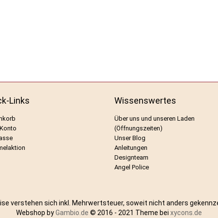
ck-Links
Wissenswertes
nkorb
Über uns und unseren Laden
 Konto
(Öffnungszeiten)
asse
Unser Blog
elaktion
Anleitungen
Designteam
Angel Police
eise verstehen sich inkl. Mehrwertsteuer, soweit nicht anders gekennz
Webshop by
Gambio.de
© 2016 - 2021 Theme bei
xycons.de