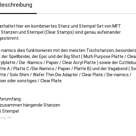
Beschreibung
 erhaltet hier ein kombiniertes Stanz und Stempel Set von MFT.
e Stanzen und Stempel (Clear Stamps) sind genau aufeinander
gestimmt.
e-namics dies funktionieren mit den meisten Tischstanzen, besonder
 der Spellbinder, der Epic und der Big Shot ( Multi Purpose Platte / Clea
ylplatte / Die -Namics / Papier / Clear Acryl Platte ) sowie der Cuttlebu
tte A / Platte C /Die-Namics / Papier / Platte B) und der Vagabond ( So
tte / Solo Shim / Wafer Thin Die Adapter / Clear Plate / Die-namics /
ier oder sonstiges / Clear Plate.
eferumfang:
2 zusammen hängende Stanzen
15 Stempel
begriffe: