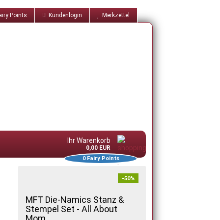
iry Points
Kundenlogin
Merkzettel
Ihr Warenkorb
0,00 EUR
0
Fairy Points
-50%
MFT Die-Namics Stanz &
Stempel Set - All About
Mom