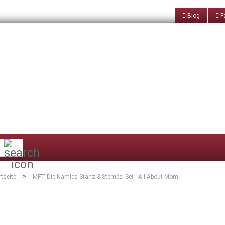
Blog
Fa
Suche...
»
rtseite
MFT Die-Namics Stanz & Stempel Set - All About Mom