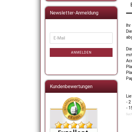
Newsletter-Anmeldung
Ihr
Di
WEITER
ab
E-
ZUR
Mail
NEWSLETTER-
Di
ANMELDUNG
ANMELDEN
mit
Acr
Pla
Pla
Pap
Kundenbewertungen
Li
- 
- 
Such