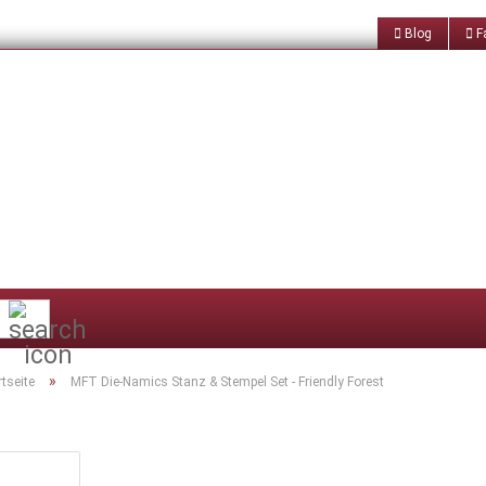
Blog
Fa
Suche...
»
rtseite
MFT Die-Namics Stanz & Stempel Set - Friendly Forest