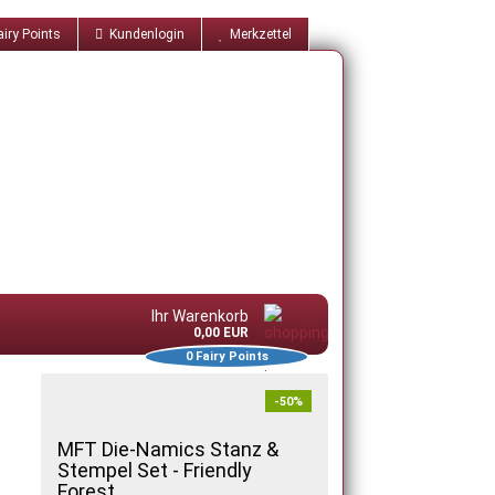
iry Points
Kundenlogin
Merkzettel
Ihr Warenkorb
0,00 EUR
0
Fairy Points
-50%
MFT Die-Namics Stanz &
Stempel Set - Friendly
Forest