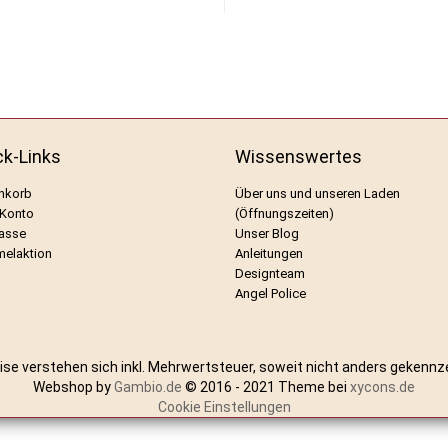
ck-Links
Wissenswertes
nkorb
Über uns und unseren Laden
 Konto
(Öffnungszeiten)
asse
Unser Blog
elaktion
Anleitungen
Designteam
Angel Police
eise verstehen sich inkl. Mehrwertsteuer, soweit nicht anders gekennz
Webshop by
Gambio.de
© 2016 - 2021 Theme bei
xycons.de
Cookie Einstellungen