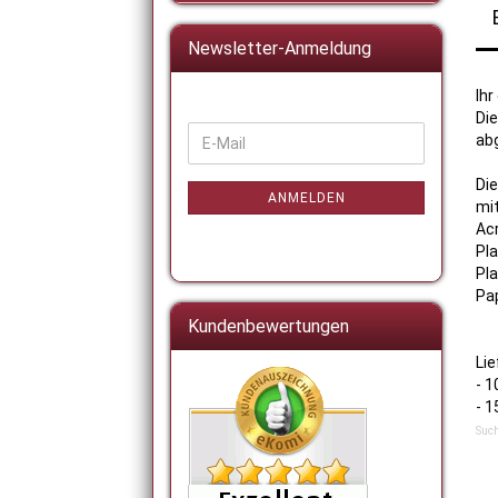
Newsletter-Anmeldung
Ihr
Di
WEITER
ab
E-
ZUR
Mail
NEWSLETTER-
Di
ANMELDUNG
ANMELDEN
mit
Acr
Pla
Pla
Pap
Kundenbewertungen
Li
- 
- 
Such