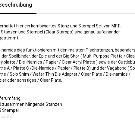
Beschreibung
 erhaltet hier ein kombiniertes Stanz und Stempel Set von MFT.
e Stanzen und Stempel (Clear Stamps) sind genau aufeinander
gestimmt.
e-namics dies funktionieren mit den meisten Tischstanzen, besonder
 der Spellbinder, der Epic und der Big Shot ( Multi Purpose Platte / Clea
ylplatte / Die -Namics / Papier / Clear Acryl Platte ) sowie der Cuttlebu
tte A / Platte C /Die-Namics / Papier / Platte B) und der Vagabond ( So
tte / Solo Shim / Wafer Thin Die Adapter / Clear Plate / Die-namics /
ier oder sonstiges / Clear Plate.
eferumfang:
10 zusammen hängende Stanzen
15 Stempel
begriffe: