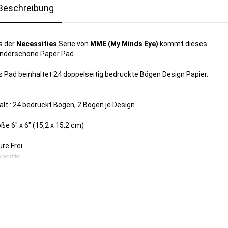
Beschreibung
s der
Necessities
Serie von
MME (My Minds Eye)
kommt dieses
nderschöne Paper Pad.
 Pad beinhaltet 24 doppelseitig bedruckte Bögen Design Papier.
alt : 24 bedruckt Bögen, 2 Bögen je Design
ße 6" x 6" (15,2 x 15,2 cm)
re Frei
begriffe: