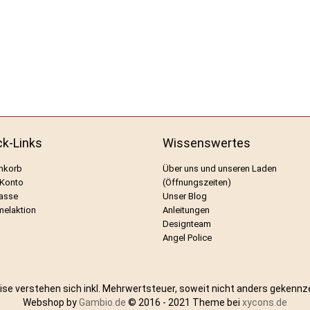
ck-Links
Wissenswertes
nkorb
Über uns und unseren Laden
 Konto
(Öffnungszeiten)
asse
Unser Blog
elaktion
Anleitungen
Designteam
Angel Police
eise verstehen sich inkl. Mehrwertsteuer, soweit nicht anders gekennz
Webshop by
Gambio.de
© 2016 - 2021 Theme bei
xycons.de