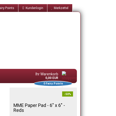
iry Points
Kundenlogin
Merkzettel
Ihr Warenkorb
0,00 EUR
0
Fairy Points
-50%
MME Paper Pad - 6" x 6" -
Reds