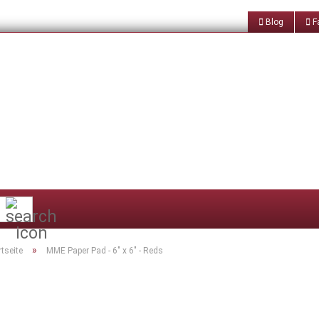
Blog
Fa
Suche...
»
rtseite
MME Paper Pad - 6" x 6" - Reds