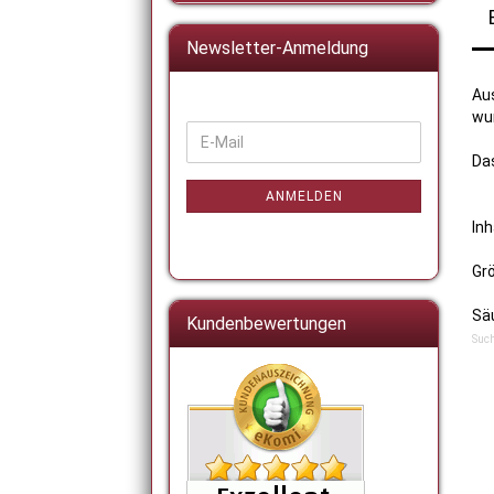
Newsletter-Anmeldung
Au
wu
WEITER
E-
ZUR
Das
Mail
NEWSLETTER-
ANMELDUNG
ANMELDEN
Inh
Grö
Säu
Kundenbewertungen
Such