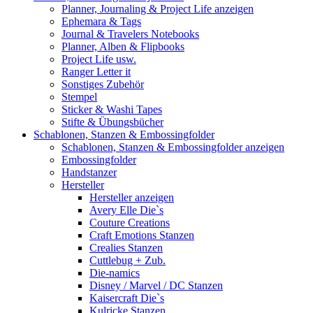
Planner, Journaling & Project Life anzeigen
Ephemara & Tags
Journal & Travelers Notebooks
Planner, Alben & Flipbooks
Project Life usw.
Ranger Letter it
Sonstiges Zubehör
Stempel
Sticker & Washi Tapes
Stifte & Übungsbücher
Schablonen, Stanzen & Embossingfolder
Schablonen, Stanzen & Embossingfolder anzeigen
Embossingfolder
Handstanzer
Hersteller
Hersteller anzeigen
Avery Elle Die`s
Couture Creations
Craft Emotions Stanzen
Crealies Stanzen
Cuttlebug + Zub.
Die-namics
Disney / Marvel / DC Stanzen
Kaisercraft Die`s
Kulricke Stanzen