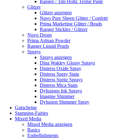
Ranger / Tim Holtz Textur Paste
Glitzer
Glitzer anzeigen
Nuvo Pure Sheen Glitter / Confetti
Prima Marketing Glitter / Beads
Ranger Stickles / Glitzer
Nuvo Drops
Prima Artisan Powder
Ranger Liquid Pearls
Sprays
Sprays anzeigen
Dina Wakley Glossy Sprays
Distress Oxide Spray
Distress Spray Stain
Distress Spritz Sprays
Distress Mica Stain
Dylusions Ink Sprays
Imagine Shimmer
Dylusion Shimmer Spray
Gutscheine
Stamping-Fairies
Mixed Media
Mixed Media anzeigen
Basics
Embellishments