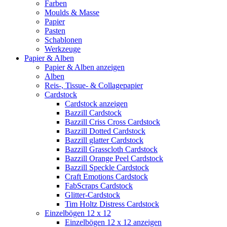
Farben
Moulds & Masse
Papier
Pasten
Schablonen
Werkzeuge
Papier & Alben
Papier & Alben anzeigen
Alben
Reis-, Tissue- & Collagepapier
Cardstock
Cardstock anzeigen
Bazzill Cardstock
Bazzill Criss Cross Cardstock
Bazzill Dotted Cardstock
Bazzill glatter Cardstock
Bazzill Grasscloth Cardstock
Bazzill Orange Peel Cardstock
Bazzill Speckle Cardstock
Craft Emotions Cardstock
FabScraps Cardstock
Glitter-Cardstock
Tim Holtz Distress Cardstock
Einzelbögen 12 x 12
Einzelbögen 12 x 12 anzeigen