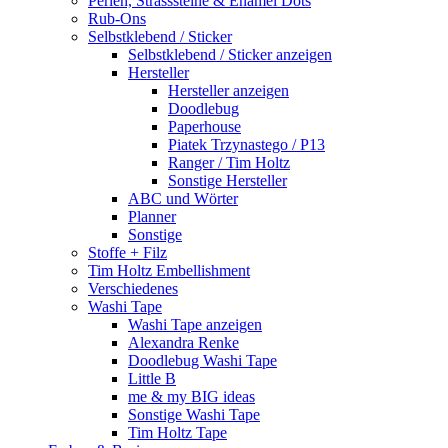
Perlen, Strasssteine & Enamel Dots
Rub-Ons
Selbstklebend / Sticker
Selbstklebend / Sticker anzeigen
Hersteller
Hersteller anzeigen
Doodlebug
Paperhouse
Piatek Trzynastego / P13
Ranger / Tim Holtz
Sonstige Hersteller
ABC und Wörter
Planner
Sonstige
Stoffe + Filz
Tim Holtz Embellishment
Verschiedenes
Washi Tape
Washi Tape anzeigen
Alexandra Renke
Doodlebug Washi Tape
Little B
me & my BIG ideas
Sonstige Washi Tape
Tim Holtz Tape