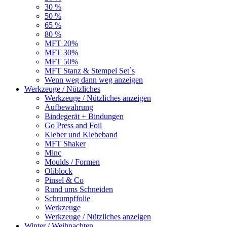
30 %
50 %
65 %
80 %
MFT 20%
MFT 30%
MFT 50%
MFT Stanz & Stempel Set`s
Wenn weg dann weg anzeigen
Werkzeuge / Nützliches
Werkzeuge / Nützliches anzeigen
Aufbewahrung
Bindegerät + Bindungen
Go Press and Foil
Kleber und Klebeband
MFT Shaker
Minc
Moulds / Formen
Oliblock
Pinsel & Co
Rund ums Schneiden
Schrumpffolie
Werkzeuge
Werkzeuge / Nützliches anzeigen
Winter / Weihnachten