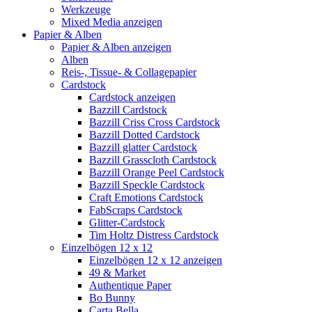
Werkzeuge
Mixed Media anzeigen
Papier & Alben
Papier & Alben anzeigen
Alben
Reis-, Tissue- & Collagepapier
Cardstock
Cardstock anzeigen
Bazzill Cardstock
Bazzill Criss Cross Cardstock
Bazzill Dotted Cardstock
Bazzill glatter Cardstock
Bazzill Grasscloth Cardstock
Bazzill Orange Peel Cardstock
Bazzill Speckle Cardstock
Craft Emotions Cardstock
FabScraps Cardstock
Glitter-Cardstock
Tim Holtz Distress Cardstock
Einzelbögen 12 x 12
Einzelbögen 12 x 12 anzeigen
49 & Market
Authentique Paper
Bo Bunny
Carta Bella