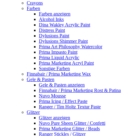
Crayons
Farben
Farben anzeigen
Alcohol Inks
Dina Wakley Acrylic Paint
Distress Paint
Dylusions Paint
Dylusions Shimmer Paint
Prima Art Philosophy Watercolor
Prima Impasto Paint
Prima Liquid Acrylic
Prima Marketing Acryl Paint
Sonstige Farben
Finnabair / Prima Marketing Wax
Gele & Pasten
Gele & Pasten anzeigen
Finnabair / Prima Marketing Rost & Patina
Nuvo Mousse
Prima Icing / Effect Paste
Ranger / Tim Holtz Textur Paste
Glitzer
Glitzer anzeigen
Nuvo Pure Sheen Glitter / Confetti
Prima Marketing Glitter / Beads
Ranger Stickles / Glitzer