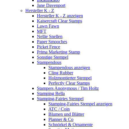
Inkadinkado
Jane Davenport
Hersteller K - Z
Hersteller K - Z anzeigen
Kaisercraft Clear Stamps
Lawn Fawn
MFT
Nellie Snellen
Paper Smooches
Picket Fence
Prima Marketing Stamp
Sonstige Stempel
Stampendous
Stampendous anzeigen
Cling Rubber
Holzmontierter Stempel
Perfectly Clear Stamps
Stampers Anonymous / Tim Holtz
Stamping Bella
Stamping-Fairies Stempel
Stamping-Fairies Stempel anzeigen
ATC / Coin
Blumen und Blätter
Planner & Co
Schnörkel & Ornamente