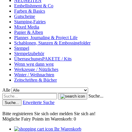
NEUHEITEN
Embellishment & Co
Farben & Basics
Gutscheine
Stamping-Fairies
Mixed Media
Papier & Alben
Planner, Journaling & Project Life
Schablonen, Stanzen & Embossingfolder
Stempel
Stempelzubehör
ÜberraschungsPAKETE / Kits
Wenn weg dann weg
Werkzeuge / Nützliches
Winter / Weihnachten
Zeitschriften & Bücher
Alle
Suche...
Erweiterte Suche
Suche...
Bitte registrieren Sie sich oder melden Sie sich an!
Mögliche Fairy Points im Warenkorb: 0
Ihr Warenkorb