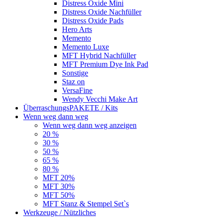
Distress Oxide Mini
Distress Oxide Nachfüller
Distress Oxide Pads
Hero Arts
Memento
Memento Luxe
MFT Hybrid Nachfüller
MFT Premium Dye Ink Pad
Sonstige
Staz on
VersaFine
Wendy Vecchi Make Art
ÜberraschungsPAKETE / Kits
Wenn weg dann weg
Wenn weg dann weg anzeigen
20 %
30 %
50 %
65 %
80 %
MFT 20%
MFT 30%
MFT 50%
MFT Stanz & Stempel Set`s
Werkzeuge / Nützliches