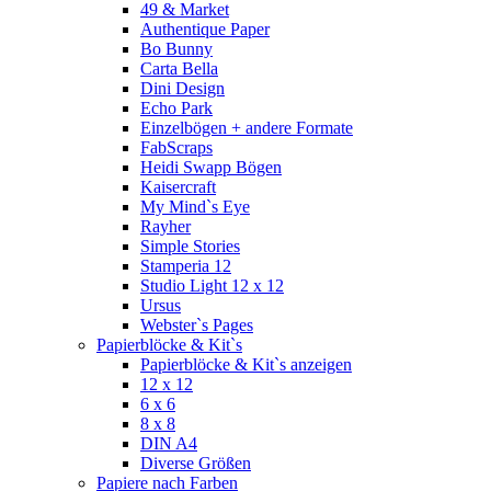
49 & Market
Authentique Paper
Bo Bunny
Carta Bella
Dini Design
Echo Park
Einzelbögen + andere Formate
FabScraps
Heidi Swapp Bögen
Kaisercraft
My Mind`s Eye
Rayher
Simple Stories
Stamperia 12
Studio Light 12 x 12
Ursus
Webster`s Pages
Papierblöcke & Kit`s
Papierblöcke & Kit`s anzeigen
12 x 12
6 x 6
8 x 8
DIN A4
Diverse Größen
Papiere nach Farben