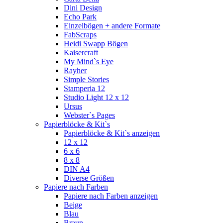
Dini Design
Echo Park
Einzelbögen + andere Formate
FabScraps
Heidi Swapp Bögen
Kaisercraft
My Mind`s Eye
Rayher
Simple Stories
Stamperia 12
Studio Light 12 x 12
Ursus
Webster`s Pages
Papierblöcke & Kit`s
Papierblöcke & Kit`s anzeigen
12 x 12
6 x 6
8 x 8
DIN A4
Diverse Größen
Papiere nach Farben
Papiere nach Farben anzeigen
Beige
Blau
Braun