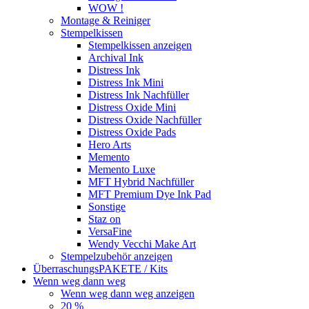
WOW !
Montage & Reiniger
Stempelkissen
Stempelkissen anzeigen
Archival Ink
Distress Ink
Distress Ink Mini
Distress Ink Nachfüller
Distress Oxide Mini
Distress Oxide Nachfüller
Distress Oxide Pads
Hero Arts
Memento
Memento Luxe
MFT Hybrid Nachfüller
MFT Premium Dye Ink Pad
Sonstige
Staz on
VersaFine
Wendy Vecchi Make Art
Stempelzubehör anzeigen
ÜberraschungsPAKETE / Kits
Wenn weg dann weg
Wenn weg dann weg anzeigen
20 %