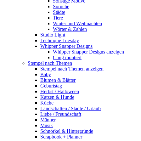
Sonstige Motive
Sprüche
Städte
Tiere
Winter und Weihnachten
Wörter & Zahlen
Studio Light
Technique Tuesday
Whipper Snapper Designs
Whipper Snapper Designs anzeigen
Cling montiert
Stempel nach Themen
Stempel nach Themen anzeigen
Baby
Blumen & Blätter
Geburtstag
Herbst / Halloween
Katzen & Hunde
Küche
Landschaften / Städte / Urlaub
Liebe / Freundschaft
Männer
Musik
Schnörkel & Hintergründe
Scrapbook + Planner