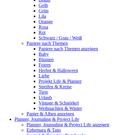
Gelb
Grün
Lila
Orange
Rosa
Rot
Schwarz / Grau / Weiß
Papiere nach Themen
Papiere nach Themen anzeigen
Baby
Blumen
Feiern
Herbst & Halloween
Liebe
Projekt Life & Planner
Streifen & Kreise
Tiere
Urlaub
Vintage & Schnörkel
Weihnachten & Winter
Papier & Alben anzeigen
Planner, Journaling & Project Life
Planner, Journaling & Project Life anzeigen
Ephemara & Tags