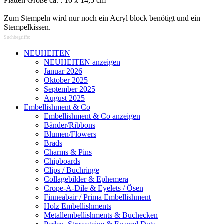
Platten Größe ca. : 10 x 14,5 cm
Zum Stempeln wird nur noch ein Acryl block benötigt und ein
Stempelkissen.
Suchbegriffe:
NEUHEITEN
NEUHEITEN anzeigen
Januar 2026
Oktober 2025
September 2025
August 2025
Embellishment & Co
Embellishment & Co anzeigen
Bänder/Ribbons
Blumen/Flowers
Brads
Charms & Pins
Chipboards
Clips / Buchringe
Collagebilder & Ephemera
Crope-A-Dile & Eyelets / Ösen
Finneabair / Prima Embellishment
Holz Embellishments
Metallembellishments & Buchecken