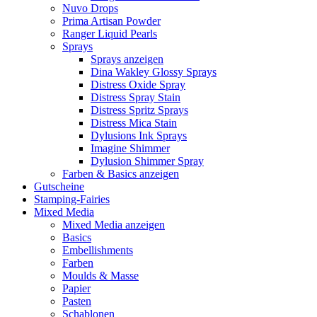
Nuvo Drops
Prima Artisan Powder
Ranger Liquid Pearls
Sprays
Sprays anzeigen
Dina Wakley Glossy Sprays
Distress Oxide Spray
Distress Spray Stain
Distress Spritz Sprays
Distress Mica Stain
Dylusions Ink Sprays
Imagine Shimmer
Dylusion Shimmer Spray
Farben & Basics anzeigen
Gutscheine
Stamping-Fairies
Mixed Media
Mixed Media anzeigen
Basics
Embellishments
Farben
Moulds & Masse
Papier
Pasten
Schablonen