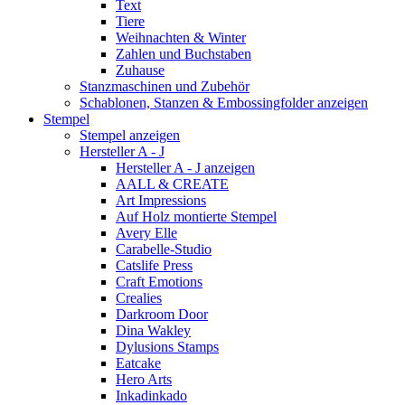
Text
Tiere
Weihnachten & Winter
Zahlen und Buchstaben
Zuhause
Stanzmaschinen und Zubehör
Schablonen, Stanzen & Embossingfolder anzeigen
Stempel
Stempel anzeigen
Hersteller A - J
Hersteller A - J anzeigen
AALL & CREATE
Art Impressions
Auf Holz montierte Stempel
Avery Elle
Carabelle-Studio
Catslife Press
Craft Emotions
Crealies
Darkroom Door
Dina Wakley
Dylusions Stamps
Eatcake
Hero Arts
Inkadinkado