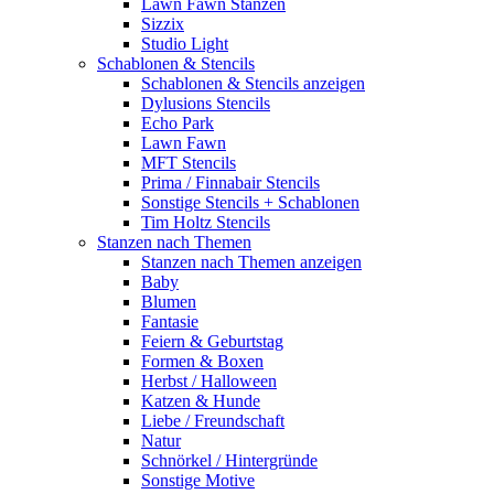
Lawn Fawn Stanzen
Sizzix
Studio Light
Schablonen & Stencils
Schablonen & Stencils anzeigen
Dylusions Stencils
Echo Park
Lawn Fawn
MFT Stencils
Prima / Finnabair Stencils
Sonstige Stencils + Schablonen
Tim Holtz Stencils
Stanzen nach Themen
Stanzen nach Themen anzeigen
Baby
Blumen
Fantasie
Feiern & Geburtstag
Formen & Boxen
Herbst / Halloween
Katzen & Hunde
Liebe / Freundschaft
Natur
Schnörkel / Hintergründe
Sonstige Motive