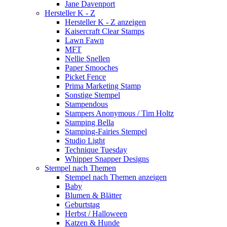
Jane Davenport
Hersteller K - Z
Hersteller K - Z anzeigen
Kaisercraft Clear Stamps
Lawn Fawn
MFT
Nellie Snellen
Paper Smooches
Picket Fence
Prima Marketing Stamp
Sonstige Stempel
Stampendous
Stampers Anonymous / Tim Holtz
Stamping Bella
Stamping-Fairies Stempel
Studio Light
Technique Tuesday
Whipper Snapper Designs
Stempel nach Themen
Stempel nach Themen anzeigen
Baby
Blumen & Blätter
Geburtstag
Herbst / Halloween
Katzen & Hunde