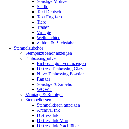
Sonstige Motive
Städte
Text Deutsch
Text Englisch
Tiere
Trauer
Vintage
Weihnachten
Zahlen & Buchstaben
Stempelzubehör
Stempelzubehör anzeigen
Embossingpulver
Embossingpulver anzeigen
Distress Embossing Glaze
Nuvo Embossing Powder
Ranger
Sonstige & Zubehör
WOW !
Montage & Reiniger
Stempelkissen
Stempelkissen anzeigen
Archival Ink
Distress Ink
Distress Ink Mini
Distress Ink Nachfüller