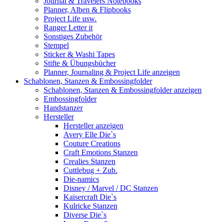
Journal & Travelers Notebooks
Planner, Alben & Flipbooks
Project Life usw.
Ranger Letter it
Sonstiges Zubehör
Stempel
Sticker & Washi Tapes
Stifte & Übungsbücher
Planner, Journaling & Project Life anzeigen
Schablonen, Stanzen & Embossingfolder
Schablonen, Stanzen & Embossingfolder anzeigen
Embossingfolder
Handstanzer
Hersteller
Hersteller anzeigen
Avery Elle Die`s
Couture Creations
Craft Emotions Stanzen
Crealies Stanzen
Cuttlebug + Zub.
Die-namics
Disney / Marvel / DC Stanzen
Kaisercraft Die`s
Kulricke Stanzen
Diverse Die`s