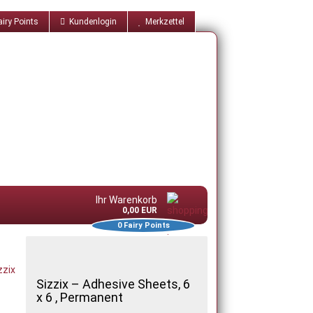
iry Points
Kundenlogin
Merkzettel
Ihr Warenkorb
0,00 EUR
0
Fairy Points
zzix
Sizzix – Adhesive Sheets, 6
x 6 , Permanent