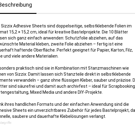
Beschreibung
 Sizzix Adhesive Sheets sind doppelseitige, selbstklebende Folien im
mat 15,2 × 15,2 cm, ideal für kreative Bastelprojekte. Die 10 Blätter
ssen sich ganz einfach anwenden: Schutzfolie abziehen, auf das
ünschte Material kleben, zweite Folie abziehen – fertig ist eine
erhaft haftende Oberfläche. Perfekt geeignet für Papier, Karton, Filz,
ie und viele andere Materialien.
sonders praktisch sind sie in Kombination mit Stanzmaschinen wie
en von Sizzix: Damit lassen sich Stanzteile direkt in selbstklebende
mente verwandeln – ganz ohne flüssigen Kleber, sauber und präzise. D
tter sind säurefrei und damit auch archivfest – ideal für Scrapbooking
rtengestaltung, Mixed Media und andere DIY-Projekte.
nk ihres handlichen Formats und der einfachen Anwendung sind die
esive Sheets ein unverzichtbares Zubehör für jedes Bastelprojekt, d
nelle, saubere und dauerhafte Klebelösungen verlangt.
begriffe: