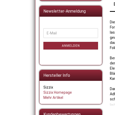
Newsletter-Anmeldung
Die
For
WEITER
la
E-
ZUR
gew
Mail
NEWSLETTER-
dau
ANMELDUNG
ANMELDEN
Fol
Be
den
Ele
Blä
Hersteller Info
Ka
Sizzix
Da
Sizzix Homepage
Adh
Mehr Artikel
sch
Such
Kundenbewertungen