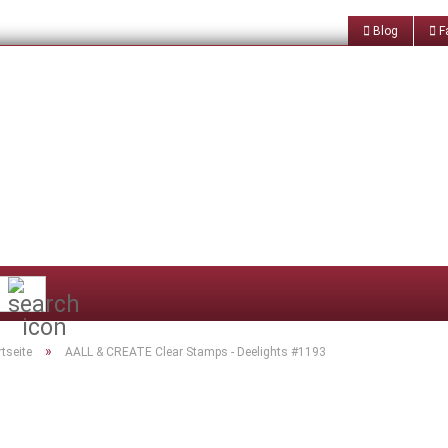
Blog
Fa
Suche...
»
rtseite
AALL & CREATE Clear Stamps - Deelights #1193