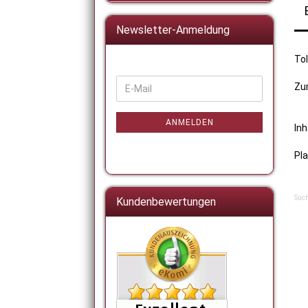
Newsletter-Anmeldung
To
WEITER
Zum
E-
ZUR
Mail
NEWSLETTER-
ANMELDUNG
ANMELDEN
Inh
Pla
Such
Kundenbewertungen