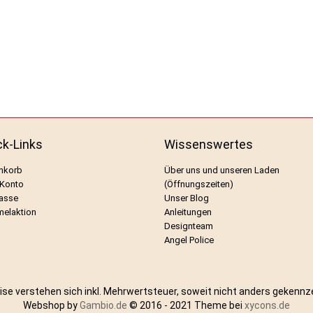
ck-Links
Wissenswertes
nkorb
Über uns und unseren Laden
 Konto
(Öffnungszeiten)
asse
Unser Blog
elaktion
Anleitungen
Designteam
Angel Police
eise verstehen sich inkl. Mehrwertsteuer, soweit nicht anders gekennz
Webshop by
Gambio.de
© 2016 - 2021 Theme bei
xycons.de