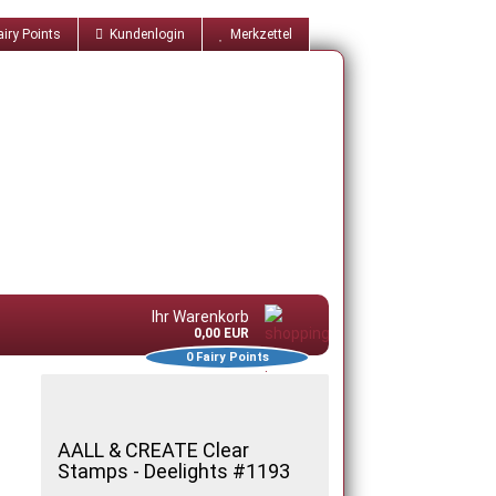
iry Points
Kundenlogin
Merkzettel
Ihr Warenkorb
0,00 EUR
0
Fairy Points
AALL & CREATE Clear
Stamps - Deelights #1193