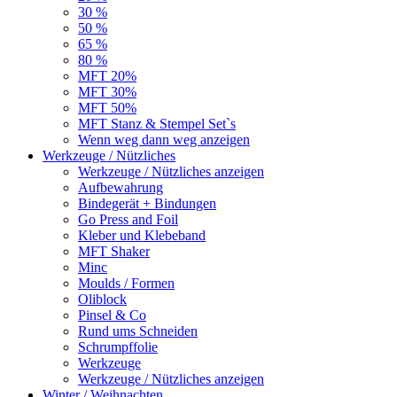
30 %
50 %
65 %
80 %
MFT 20%
MFT 30%
MFT 50%
MFT Stanz & Stempel Set`s
Wenn weg dann weg anzeigen
Werkzeuge / Nützliches
Werkzeuge / Nützliches anzeigen
Aufbewahrung
Bindegerät + Bindungen
Go Press and Foil
Kleber und Klebeband
MFT Shaker
Minc
Moulds / Formen
Oliblock
Pinsel & Co
Rund ums Schneiden
Schrumpffolie
Werkzeuge
Werkzeuge / Nützliches anzeigen
Winter / Weihnachten