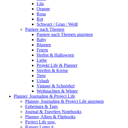
Lila
Orange
Rosa
Rot
Schwarz / Grau / Weiß
Papiere nach Themen
Papiere nach Themen anzeigen
Baby
Blumen
Feiern
Herbst & Halloween
Liebe
Projekt Life & Planner
Streifen & Kreise
Tiere
Urlaub
Vintage & Schnörkel
Weihnachten & Winter
Planner, Journaling & Project Life
Planner, Journaling & Project Life anzeigen
Ephemara & Tags
Journal & Travelers Notebooks
Planner, Alben & Flipbooks
Project Life usw.
Ranger Letter it