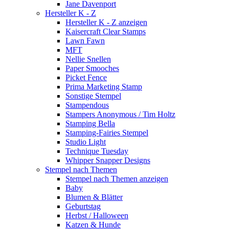
Jane Davenport
Hersteller K - Z
Hersteller K - Z anzeigen
Kaisercraft Clear Stamps
Lawn Fawn
MFT
Nellie Snellen
Paper Smooches
Picket Fence
Prima Marketing Stamp
Sonstige Stempel
Stampendous
Stampers Anonymous / Tim Holtz
Stamping Bella
Stamping-Fairies Stempel
Studio Light
Technique Tuesday
Whipper Snapper Designs
Stempel nach Themen
Stempel nach Themen anzeigen
Baby
Blumen & Blätter
Geburtstag
Herbst / Halloween
Katzen & Hunde