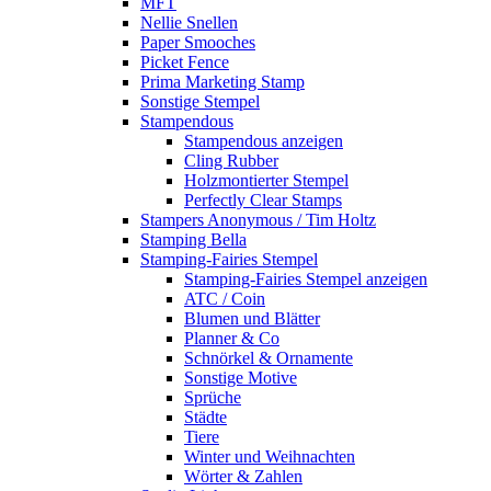
MFT
Nellie Snellen
Paper Smooches
Picket Fence
Prima Marketing Stamp
Sonstige Stempel
Stampendous
Stampendous anzeigen
Cling Rubber
Holzmontierter Stempel
Perfectly Clear Stamps
Stampers Anonymous / Tim Holtz
Stamping Bella
Stamping-Fairies Stempel
Stamping-Fairies Stempel anzeigen
ATC / Coin
Blumen und Blätter
Planner & Co
Schnörkel & Ornamente
Sonstige Motive
Sprüche
Städte
Tiere
Winter und Weihnachten
Wörter & Zahlen