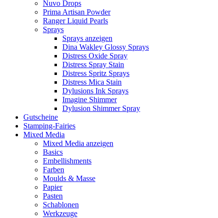
Nuvo Drops
Prima Artisan Powder
Ranger Liquid Pearls
Sprays
Sprays anzeigen
Dina Wakley Glossy Sprays
Distress Oxide Spray
Distress Spray Stain
Distress Spritz Sprays
Distress Mica Stain
Dylusions Ink Sprays
Imagine Shimmer
Dylusion Shimmer Spray
Gutscheine
Stamping-Fairies
Mixed Media
Mixed Media anzeigen
Basics
Embellishments
Farben
Moulds & Masse
Papier
Pasten
Schablonen
Werkzeuge