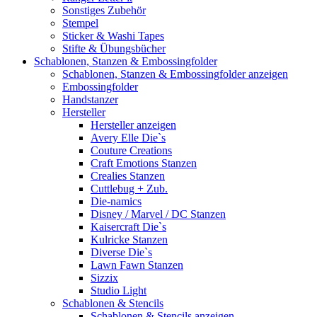
Sonstiges Zubehör
Stempel
Sticker & Washi Tapes
Stifte & Übungsbücher
Schablonen, Stanzen & Embossingfolder
Schablonen, Stanzen & Embossingfolder anzeigen
Embossingfolder
Handstanzer
Hersteller
Hersteller anzeigen
Avery Elle Die`s
Couture Creations
Craft Emotions Stanzen
Crealies Stanzen
Cuttlebug + Zub.
Die-namics
Disney / Marvel / DC Stanzen
Kaisercraft Die`s
Kulricke Stanzen
Diverse Die`s
Lawn Fawn Stanzen
Sizzix
Studio Light
Schablonen & Stencils
Schablonen & Stencils anzeigen