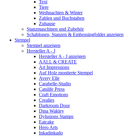
Text
Tiere
Weihnachten & Winter
Zahlen und Buchstaben
Zuhause
Stanzmaschinen und Zubehör
Schablonen, Stanzen & Embossingfolder anzeigen
Stempel
Stempel anzeigen
Hersteller A - J
Hersteller A - J anzeigen
AALL & CREATE
Art Impressions
Auf Holz montierte Stempel
Avery Elle
Carabelle-Studio
Catslife Press
Craft Emotions
Crealies
Darkroom Door
Dina Wakley
Dylusions Stamps
Eatcake
Hero Arts
Inkadinkado