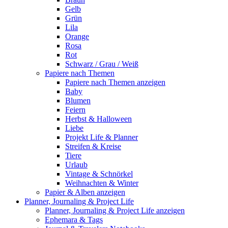
Gelb
Grün
Lila
Orange
Rosa
Rot
Schwarz / Grau / Weiß
Papiere nach Themen
Papiere nach Themen anzeigen
Baby
Blumen
Feiern
Herbst & Halloween
Liebe
Projekt Life & Planner
Streifen & Kreise
Tiere
Urlaub
Vintage & Schnörkel
Weihnachten & Winter
Papier & Alben anzeigen
Planner, Journaling & Project Life
Planner, Journaling & Project Life anzeigen
Ephemara & Tags