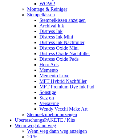
WOW !
Montage & Reiniger
Stempelkissen
Stempelkissen anzeigen
Archival Ink
Distress Ink
Distress Ink Mini
Distress Ink Nachfüller
Distress Oxide Mini
Distress Oxide Nachfüller
Distress Oxide Pads
Hero Arts
Memento
Memento Luxe
MFT Hybrid Nachfüller
MFT Premium Dye Ink Pad
Sonstige
Staz on
VersaFine
Wendy Vecchi Make Art
Stempelzubehör anzeigen
ÜberraschungsPAKETE / Kits
Wenn weg dann weg
Wenn weg dann weg anzeigen
20 %