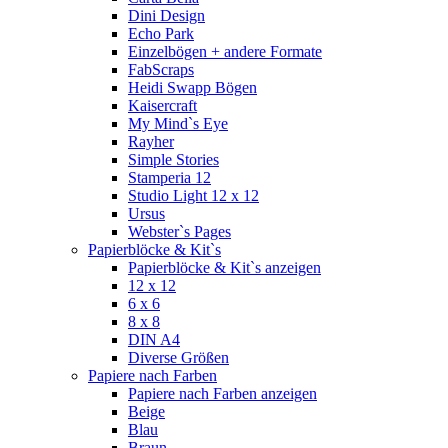
Dini Design
Echo Park
Einzelbögen + andere Formate
FabScraps
Heidi Swapp Bögen
Kaisercraft
My Mind`s Eye
Rayher
Simple Stories
Stamperia 12
Studio Light 12 x 12
Ursus
Webster`s Pages
Papierblöcke & Kit`s
Papierblöcke & Kit`s anzeigen
12 x 12
6 x 6
8 x 8
DIN A4
Diverse Größen
Papiere nach Farben
Papiere nach Farben anzeigen
Beige
Blau
Braun