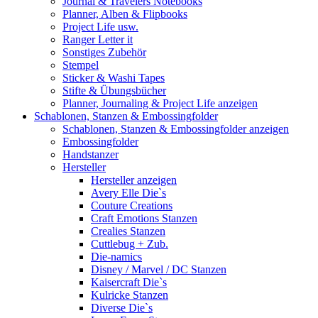
Journal & Travelers Notebooks
Planner, Alben & Flipbooks
Project Life usw.
Ranger Letter it
Sonstiges Zubehör
Stempel
Sticker & Washi Tapes
Stifte & Übungsbücher
Planner, Journaling & Project Life anzeigen
Schablonen, Stanzen & Embossingfolder
Schablonen, Stanzen & Embossingfolder anzeigen
Embossingfolder
Handstanzer
Hersteller
Hersteller anzeigen
Avery Elle Die`s
Couture Creations
Craft Emotions Stanzen
Crealies Stanzen
Cuttlebug + Zub.
Die-namics
Disney / Marvel / DC Stanzen
Kaisercraft Die`s
Kulricke Stanzen
Diverse Die`s