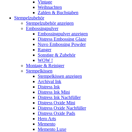
Vintage
Weihnachten
Zahlen & Buchstaben
Stempelzubehör
Stempelzubehör anzeigen
Embossingpulver
Embossingpulver anzeigen
Distress Embossing Glaze
Nuvo Embossing Powder
Ranger
Sonstige & Zubehör
WOW !
Montage & Reiniger
Stempelkissen
Stempelkissen anzeigen
Archival Ink
Distress Ink
Distress Ink Mini
Distress Ink Nachfüller
Distress Oxide Mini
Distress Oxide Nachfüller
Distress Oxide Pads
Hero Arts
Memento
Memento Luxe