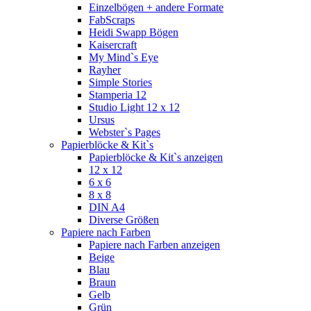
Einzelbögen + andere Formate
FabScraps
Heidi Swapp Bögen
Kaisercraft
My Mind`s Eye
Rayher
Simple Stories
Stamperia 12
Studio Light 12 x 12
Ursus
Webster`s Pages
Papierblöcke & Kit`s
Papierblöcke & Kit`s anzeigen
12 x 12
6 x 6
8 x 8
DIN A4
Diverse Größen
Papiere nach Farben
Papiere nach Farben anzeigen
Beige
Blau
Braun
Gelb
Grün