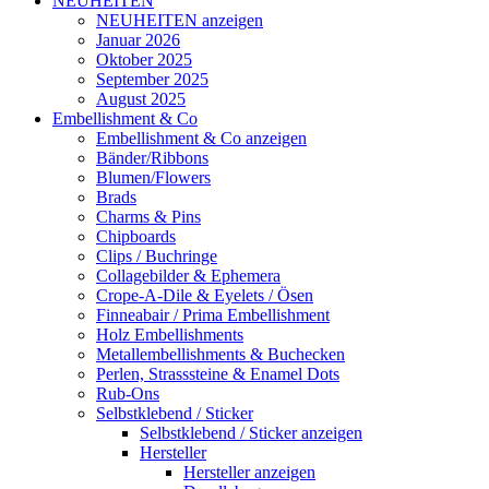
NEUHEITEN
NEUHEITEN anzeigen
Januar 2026
Oktober 2025
September 2025
August 2025
Embellishment & Co
Embellishment & Co anzeigen
Bänder/Ribbons
Blumen/Flowers
Brads
Charms & Pins
Chipboards
Clips / Buchringe
Collagebilder & Ephemera
Crope-A-Dile & Eyelets / Ösen
Finneabair / Prima Embellishment
Holz Embellishments
Metallembellishments & Buchecken
Perlen, Strasssteine & Enamel Dots
Rub-Ons
Selbstklebend / Sticker
Selbstklebend / Sticker anzeigen
Hersteller
Hersteller anzeigen